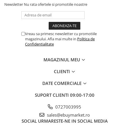
Newsletter
Nu rata ofertele si promotiile noastre
Balonul se livreaza neumflat.
Setul contine un pai transparent pentru umflare balonului
Poate fi umflat cu aer sau heliu.
Vreau sa primesc newsletter cu promotiile
magazinului. Afla mai multe in
Politica de
Confidentialitate
Pentru a prelungi durata de viața a balonului, evita expunerea
directa la soare, aer condiționat, ger sau alte condiții extreme.
MAGAZINUL MEU
Alege baloanele pentru a transforma orice eveniment într-o
CLIENTI
experiența speciala, plina de culoare și eleganța!
DATE COMERCIALE
SUPORT CLIENTI
09:00-17:00
0727003995
sales@ebuymarket.ro
SOCIAL
URMARESTE-NE IN SOCIAL MEDIA