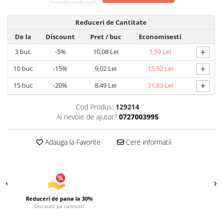
Articole pentru Iluminat
Reduceri de Cantitate
Corpuri de iluminat
De la
Discount
Pret
/ buc
Economisesti
Lampi de veghe
+
3
buc
-5%
10,08 Lei
1,59 Lei
Articole si, Echipamente pentru
Transport şi Ridicat
+
10
buc
-15%
9,02 Lei
15,92 Lei
Pelerine, Umbrele si Accesorii
+
15
buc
-20%
8,49 Lei
31,83 Lei
Videoproiectoare
Cod Produs:
129214
Ai nevoie de ajutor?
0727003995
Adauga la Favorite
Cere informatii
Reduceri de pana la 30%
Discount pe cantitati