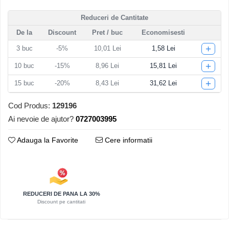
Articole pentru Iluminat
Reduceri de Cantitate
Corpuri de iluminat
De la
Discount
Pret
/ buc
Economisesti
Lampi de veghe
+
3
buc
-5%
10,01 Lei
1,58 Lei
Articole si, Echipamente pentru
+
Transport şi Ridicat
10
buc
-15%
8,96 Lei
15,81 Lei
Pelerine, Umbrele si Accesorii
+
15
buc
-20%
8,43 Lei
31,62 Lei
Videoproiectoare
Cod Produs:
129196
Ai nevoie de ajutor?
0727003995
Adauga la Favorite
Cere informatii
REDUCERI DE PANA LA 30%
Discount pe cantitati