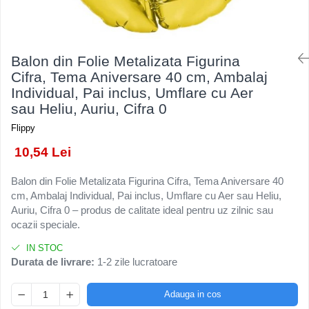
Kendama Rubber Grip V3 Cupe
Baloane Latex
Ustensile pentru Bucătărie
Iluminat Festiv
Mari
Baloane si Accesorii Absolvire
Veselă pentru Masă
Instalatii de Craciun
Kendama Silken V3 King Size
Articole pentru Casa si Curatenie
Baloane si Accesorii Halloween
Liniar / Sir
Balon din Folie Metalizata Figurina
Kendama Super Sticky V2 Cupe
Accesorii Ingrijire Casa
Banda adeziva
Cifra, Tema Aniversare 40 cm, Ambalaj
Mari
Ornamente Brad
Cutii depozitare
Individual, Pai inclus, Umflare cu Aer
Confetti
Suport Decorativ Lumanare
sau Heliu, Auriu, Cifra 0
Diverse Casa
Costume si Deghizare
Incalzire si climatizare
Flippy
Fete Masa si Perdele Franjurate
Lumanari
10,54 Lei
Lumanari si Toppere
Maturi, Perii, Mopuri si Galeti
Perne Voiaj, Paturi si Textile
Pompe Baloane
Balon din Folie Metalizata Figurina Cifra, Tema Aniversare 40
cm, Ambalaj Individual, Pai inclus, Umflare cu Aer sau Heliu,
Produse ingrijire incaltaminte
Seturi si Arcade Baloane
Auriu, Cifra 0 – produs de calitate ideal pentru uz zilnic sau
Radiatoare si Seminee electrice
Tematica Nunta
ocazii speciale.
Steaguri
IN STOC
Tapet 3D Autoadeziv
Durata de livrare:
1-2 zile lucratoare
Umidificatoare
Uscatoare si Standere Haine
Adauga in cos
Articole pentru Gradina si Bricolaj