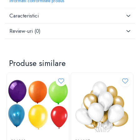
Informatii conformitate produs
Caracteristici
Review-uri
(0)
Produse similare
Baloane din folie de aluminiu – Stralucire și eleganța
pentru fiecare ocazie!
Descopera baloanele din folie de aluminiu de la ideale
pentru a aduce un plus de magie și culoare la orice
petrecere, aniversare, nunta, botez, absolvire, baby shower
sau gender reveal! Cu un design clasic și disponibile în
forme variate, aceste baloane sunt esențiale pentru a crea o
atmosfera de neuitat.
Fabricate dintr-un material de calitate superioara, folia de
aluminiu, baloanele sunt durabile și rezistente. Ele pot fi