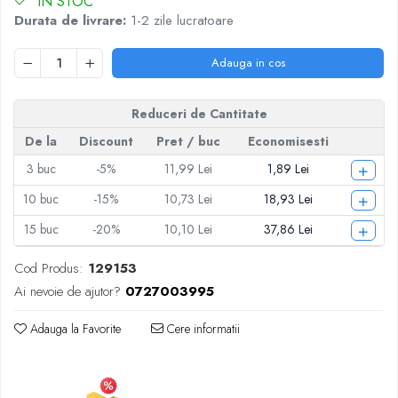
IN STOC
Articole pentru Iluminat
Durata de livrare:
1-2 zile lucratoare
Corpuri de iluminat
Lampi de veghe
Adauga in cos
Articole si, Echipamente pentru
Transport şi Ridicat
Reduceri de Cantitate
Pelerine, Umbrele si Accesorii
De la
Discount
Pret
/ buc
Economisesti
Videoproiectoare
+
3
buc
-5%
11,99 Lei
1,89 Lei
+
10
buc
-15%
10,73 Lei
18,93 Lei
+
15
buc
-20%
10,10 Lei
37,86 Lei
Cod Produs:
129153
Ai nevoie de ajutor?
0727003995
Adauga la Favorite
Cere informatii