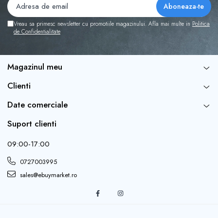
Vreau sa primesc newsletter cu promotiile magazinului. Afla mai multe in
Politica
de Confidentialitate
Magazinul meu
Clienti
Date comerciale
Suport clienti
09:00-17:00
0727003995
sales@ebuymarket.ro
INSTRUCTIUNI
- Intindeti balonul si introduceti betisorul din pachet in