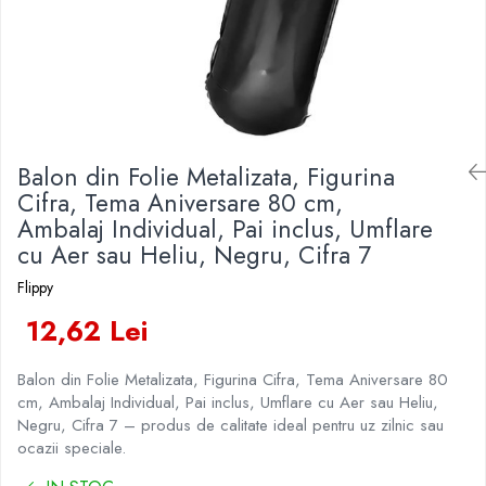
Veselă pentru Masă
Kendama Rubber Grip V3 Cupe
Baloane Latex
Iluminat Festiv
Mari
Articole pentru Casa si Curatenie
Baloane si Accesorii Absolvire
Instalatii de Craciun
Kendama Silken V3 King Size
Accesorii Ingrijire Casa
Baloane si Accesorii Halloween
Liniar / Sir
Cutii depozitare
Kendama Super Sticky V2 Cupe
Banda adeziva
Mari
Ornamente Brad
Diverse Casa
Confetti
Incalzire si climatizare
Suport Decorativ Lumanare
Balon din Folie Metalizata, Figurina
Costume si Deghizare
Lumanari
Cifra, Tema Aniversare 80 cm,
Maturi, Perii, Mopuri si Galeti
Fete Masa si Perdele Franjurate
Ambalaj Individual, Pai inclus, Umflare
Perne Voiaj, Paturi si Textile
cu Aer sau Heliu, Negru, Cifra 7
Lumanari si Toppere
Produse Curatenie
Pompe Baloane
Flippy
Produse ingrijire incaltaminte
Seturi si Arcade Baloane
12,62 Lei
Radiatoare si Seminee electrice
Tematica Nunta
Steaguri
Balon din Folie Metalizata, Figurina Cifra, Tema Aniversare 80
Tapet 3D Autoadeziv
cm, Ambalaj Individual, Pai inclus, Umflare cu Aer sau Heliu,
Umidificatoare
Negru, Cifra 7 – produs de calitate ideal pentru uz zilnic sau
Uscatoare si Standere Haine
ocazii speciale.
Articole pentru Gradina si Bricolaj