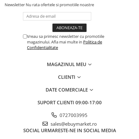
Newsletter
Nu rata ofertele si promotiile noastre
Balonul se livreaza neumflat.
Setul contine un pai transparent pentru umflare balonului
Poate fi umflat cu aer sau heliu.
Vreau sa primesc newsletter cu promotiile
magazinului. Afla mai multe in
Politica de
Confidentialitate
Pentru a prelungi durata de viața a balonului, evita expunerea
directa la soare, aer condiționat, ger sau alte condiții extreme.
MAGAZINUL MEU
Alege baloanele pentru a transforma orice eveniment într-o
CLIENTI
experiența speciala, plina de culoare și eleganța!
DATE COMERCIALE
SUPORT CLIENTI
09:00-17:00
0727003995
sales@ebuymarket.ro
SOCIAL
URMARESTE-NE IN SOCIAL MEDIA