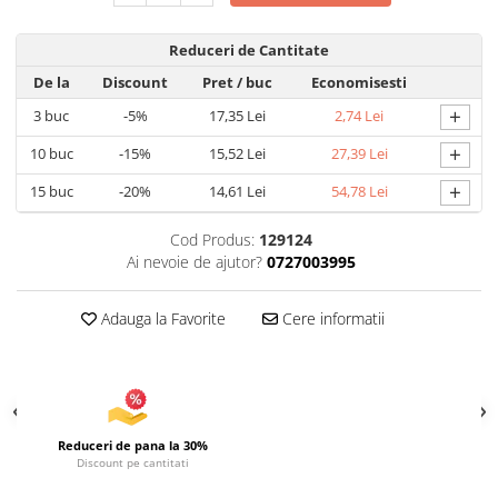
Articole pentru Iluminat
Reduceri de Cantitate
Corpuri de iluminat
De la
Discount
Pret
/ buc
Economisesti
Lampi de veghe
+
3
buc
-5%
17,35 Lei
2,74 Lei
Articole si, Echipamente pentru
Transport şi Ridicat
+
10
buc
-15%
15,52 Lei
27,39 Lei
Pelerine, Umbrele si Accesorii
+
15
buc
-20%
14,61 Lei
54,78 Lei
Videoproiectoare
Cod Produs:
129124
Ai nevoie de ajutor?
0727003995
Adauga la Favorite
Cere informatii
Reduceri de pana la 30%
Discount pe cantitati