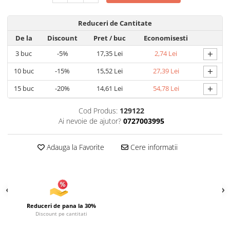
Articole pentru Iluminat
Reduceri de Cantitate
Corpuri de iluminat
De la
Discount
Pret
/ buc
Economisesti
Lampi de veghe
+
3
buc
-5%
17,35 Lei
2,74 Lei
Articole si, Echipamente pentru
Transport şi Ridicat
+
10
buc
-15%
15,52 Lei
27,39 Lei
Pelerine, Umbrele si Accesorii
+
15
buc
-20%
14,61 Lei
54,78 Lei
Videoproiectoare
Cod Produs:
129122
Ai nevoie de ajutor?
0727003995
Adauga la Favorite
Cere informatii
Reduceri de pana la 30%
Discount pe cantitati