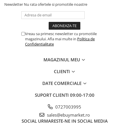
Newsletter
Nu rata ofertele si promotiile noastre
Balonul se livreaza neumflat.
Setul contine un pai transparent pentru umflare balonului
Poate fi umflat cu aer sau heliu.
Vreau sa primesc newsletter cu promotiile
magazinului. Afla mai multe in
Politica de
Confidentialitate
Pentru a prelungi durata de viața a balonului, evita expunerea
directa la soare, aer condiționat, ger sau alte condiții extreme.
MAGAZINUL MEU
Alege baloanele pentru a transforma orice eveniment într-o
CLIENTI
experiența speciala, plina de culoare și eleganța!
DATE COMERCIALE
SUPORT CLIENTI
09:00-17:00
0727003995
sales@ebuymarket.ro
SOCIAL
URMARESTE-NE IN SOCIAL MEDIA