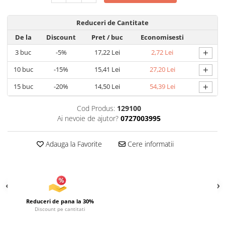
Uscatoare si Standere Haine
Articole pentru Gradina si Bricolaj
Reduceri de Cantitate
Articole pentru Iluminat
De la
Discount
Pret
/ buc
Economisesti
Corpuri de iluminat
+
3
buc
-5%
17,22 Lei
2,72 Lei
Lampi de veghe
+
10
buc
-15%
15,41 Lei
27,20 Lei
Articole si, Echipamente pentru
Transport şi Ridicat
+
15
buc
-20%
14,50 Lei
54,39 Lei
Pelerine, Umbrele si Accesorii
Cod Produs:
129100
Videoproiectoare
Ai nevoie de ajutor?
0727003995
Accesorii Auto
Accesorii Auto
Adauga la Favorite
Cere informatii
Kit-uri Siguranţă Auto
Suporti auto
Accesorii biciclete
Ochelari de Protecţie
Reduceri de pana la 30%
Discount pe cantitati
Articole de plaja