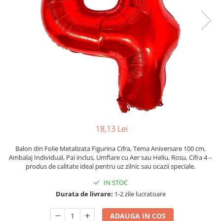
Pahare, Sticle si Cani
Ustensile pentru Bucătărie
Ustensile pentru Bucătărie
Veselă pentru Masă
Articole pentru Casa si Curatenie
Accesorii Ingrijire Casa
Cutii depozitare
Diverse Casa
Incalzire si climatizare
Lumanari
18,13 Lei
Maturi, Perii, Mopuri si Galeti
Perne Voiaj, Paturi si Textile
Balon din Folie Metalizata Figurina Cifra, Tema Aniversare 100 cm,
Ambalaj Individual, Pai inclus, Umflare cu Aer sau Heliu, Rosu, Cifra 4 –
Produse ingrijire incaltaminte
produs de calitate ideal pentru uz zilnic sau ocazii speciale.
Radiatoare si Seminee electrice
IN STOC
Steaguri
Durata de livrare:
1-2 zile lucratoare
Tapet 3D Autoadeziv
Umidificatoare
ADAUGA IN COS