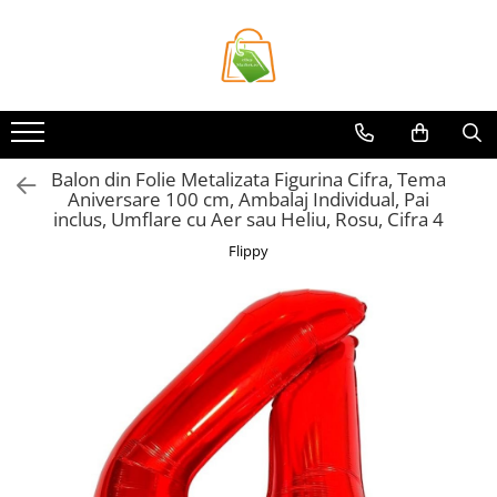
Toate Produsele
Casa si Bricolaj
Accesorii Birou si Consumabile
Balon din Folie Metalizata Figurina Cifra, Tema
Articole pentru Animale
Aniversare 100 cm, Ambalaj Individual, Pai
Articole pentru baie
inclus, Umflare cu Aer sau Heliu, Rosu, Cifra 4
Articole pentru Bucatarie
Flippy
Accesorii Bucătărie
Dozatoare Condimente
Forme cuburi de gheata
Genti Termoizolante Mancare
Organizatoare si Depozitare
Bucatarie
Organizatoare si Depozitare
Bucatarie