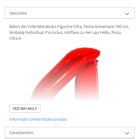
Pistoale cu apa
Articole pentru Copii
Descriere
Articole Diverse copii
Balon din Folie Metalizata Figurina Cifra, Tema Aniversare 100 cm,
Articole diverse pentru copii
Ambalaj Individual, Pai inclus, Umflare cu Aer sau Heliu, Rosu,
Cifra 4
Covorase de joaca
Genti, Portofele, Penare
Ingrijire Unghii
Jucarii Creative
Jucarii pentru copii
Jucarii si Jocuri
Jucarii si Jocuri
Markere si Set Desen
VEZI MAI MULT
Markere si Set Desen
Informatii conformitate produs
Scaune de masa bebe
Caracteristici
Articole Petrecere