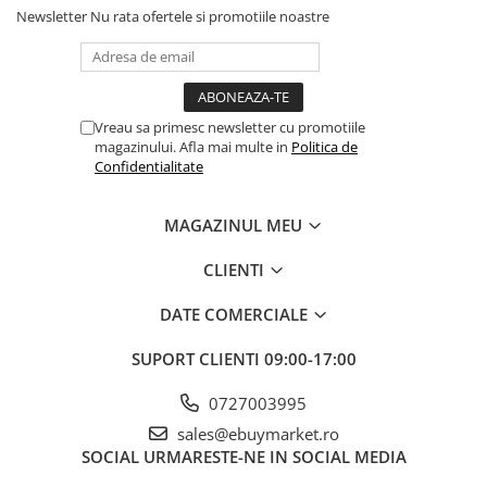
Newsletter
Nu rata ofertele si promotiile noastre
Banda adeziva
Balonul se livreaza neumflat.
Confetti
Setul contine un pai transparent pentru umflare balonului
Costume si Deghizare
Poate fi umflat cu aer sau heliu.
Vreau sa primesc newsletter cu promotiile
Fete Masa si Perdele Franjurate
magazinului. Afla mai multe in
Politica de
Lumanari si Toppere
Confidentialitate
Pentru a prelungi durata de viața a balonului, evita expunerea
directa la soare, aer condiționat, ger sau alte condiții extreme.
Pompe Baloane
MAGAZINUL MEU
Seturi si Arcade Baloane
Alege baloanele pentru a transforma orice eveniment într-o
Tematica Nunta
CLIENTI
experiența speciala, plina de culoare și eleganța!
Craciun
DATE COMERCIALE
Articole Craciun Bucatarie
SUPORT CLIENTI
09:00-17:00
Brazi Craciun
Costume Craciun
0727003995
Covorase Brad
sales@ebuymarket.ro
SOCIAL
URMARESTE-NE IN SOCIAL MEDIA
Decoratiune Muzicala Craciun