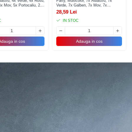
bastru, 4x Verde, 4x Rosu,
Party, Multicolor, 7x Albastru, 7x
x Mov, 5x Portocaliu, 23
Verde, 7x Galben, 7x Mov, 7x
Portocaliu, 7x Roz, 8x Rosu, 23 cm,
28,59 Lei
1.4 g
C
IN STOC
ta, botez, absolvire, baby shower sau gender reveal! Cu un
Adauga in cos
Adauga in cos
 și cu heliu, oferindu-ți flexibilitatea de a le folosi în diverse