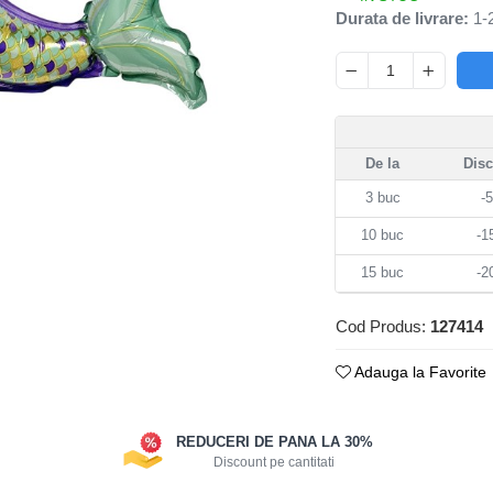
Durata de livrare:
1-2
De la
Dis
3
buc
-
10
buc
-
15
buc
-
Cod Produs:
127414
Adauga la Favorite
REDUCERI DE PANA LA 30%
Discount pe cantitati