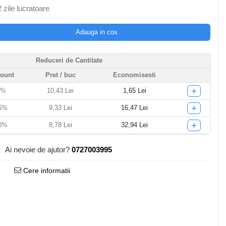
 zile lucratoare
Adauga in cos
Reduceri de Cantitate
count
Pret
/ buc
Economisesti
+
5%
10,43 Lei
1,65 Lei
+
15%
9,33 Lei
16,47 Lei
+
20%
8,78 Lei
32,94 Lei
Ai nevoie de ajutor?
0727003995
Cere informatii