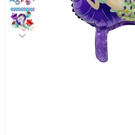
Pahare, Sticle si Cani
Ustensile pentru Bucătărie
Ustensile pentru Bucătărie
Veselă pentru Masă
Articole pentru Casa si Curatenie
Accesorii Ingrijire Casa
Cutii depozitare
Diverse Casa
Incalzire si climatizare
Lumanari
Maturi, Perii, Mopuri si Galeti
Perne Voiaj, Paturi si Textile
Produse ingrijire incaltaminte
Radiatoare si Seminee electrice
Steaguri
Tapet 3D Autoadeziv
Umidificatoare