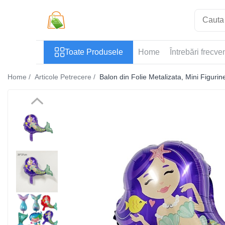
Toate Produsele
Toate Produsele
Home
Întrebări frecve
Casa si Bricolaj
Accesorii Birou si Consumabile
Home /
Articole Petrecere /
Balon din Folie Metalizata, Mini Figuri
Articole pentru Animale
Articole pentru baie
Articole pentru Bucatarie
Accesorii Bucătărie
Dozatoare Condimente
Forme cuburi de gheata
Genti Termoizolante Mancare
Organizatoare si Depozitare
Bucatarie
Organizatoare si Depozitare
Bucatarie