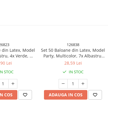
26823
126838
 din Latex, Model
Set 50 Baloane din Latex, Model
Set 25 B
stru, 4x Verde, 4x
Party, Multicolor, 7x Albastru,
Metalizata,
ben, 4x Mov, 5x
7x Verde, 7x Galben, 7x Mov, 7x
Mult
,90 Lei
28,59 Lei
, 23 cm, 1.4 g
Portocaliu, 7x Roz, 8x Rosu, 23
IN STOC
IN STOC
cm, 1.4 g
N COS
ADAUGA IN COS
ADAUG