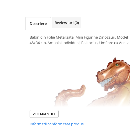
Uscatoare si Standere Haine
Articole pentru Gradina si Bricolaj
Articole pentru Iluminat
Review-uri
(0)
Descriere
Corpuri de iluminat
Lampi de veghe
Balon din Folie Metalizata, Mini Figurine Dinozauri, Model 
Articole si, Echipamente pentru
48x34 cm, Ambalaj Individual, Pai Inclus, Umflare cu Aer sa
Transport şi Ridicat
Pelerine, Umbrele si Accesorii
Videoproiectoare
Accesorii Auto
Accesorii Auto
Kit-uri Siguranţă Auto
Suporti auto
Accesorii biciclete
VEZI MAI MULT
Ochelari de Protecţie
Informatii conformitate produs
Articole de plaja