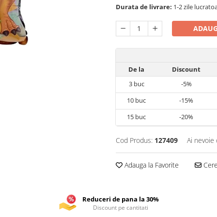
Durata de livrare:
1-2 zile lucrato
ADAUG
De la
Discount
3
buc
-5%
10
buc
-15%
15
buc
-20%
Cod Produs:
127409
Ai nevoie 
Adauga la Favorite
Cere 
Reduceri de pana la 30%
Discount pe cantitati