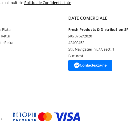
ferindu-ți flexibilitatea de a le
la mai multe in
Politica de Confidentialitate
ent pentru o umflare ușoara, astfel
DATE COMERCIALE
 Plata
Fresh Products & Distribution S
e Retur
J40/3762/2020
de Retur
42400452
Str. Navigatiei, nr.77, sect. 1
ului
L
Bucuresti
Contacteaza-ne
unerea directa la soare, aer
 experiența speciala, plina de
a