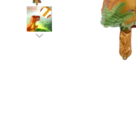
Pahare, Sticle si Cani
Ustensile pentru Bucătărie
Ustensile pentru Bucătărie
Veselă pentru Masă
Articole pentru Casa si Curatenie
Accesorii Ingrijire Casa
Cutii depozitare
Diverse Casa
Incalzire si climatizare
Lumanari
Maturi, Perii, Mopuri si Galeti
Perne Voiaj, Paturi si Textile
Produse ingrijire incaltaminte
Radiatoare si Seminee electrice
Steaguri
Tapet 3D Autoadeziv
Umidificatoare