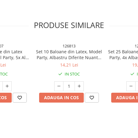
PRODUSE SIMILARE
07
126813
1
e din Latex
Set 10 Baloane din Latex, Model
Set 25 Baloane
 Party, 5x Alb,
Party, Albastru Diferite Nuante,
Party, 4x Alba
 cm, 2.2 g
30 cm, 2.8 g
Rosu, 4x Gal
Lei
14,21 Lei
19
Portocaliu
STOC
IN STOC
 pentru fiecare ocazie!
COS
ADAUGA IN COS
ADAUGA I
tru a aduce un plus de magie și
lvire, baby shower sau gender
 aceste baloane sunt esențiale
 aluminiu, baloanele sunt durabile