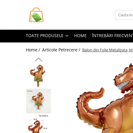
Toate Produsele
Casa si Bricolaj
TOATE PRODUSELE
HOME
ÎNTREBĂRI FRECVEN
Accesorii Birou si Consumabile
Articole pentru Animale
Home /
Articole Petrecere /
Balon din Folie Metalizata, M
Articole pentru baie
Articole pentru Bucatarie
Accesorii Bucătărie
Dozatoare Condimente
Forme cuburi de gheata
Genti Termoizolante Mancare
Organizatoare si Depozitare
Bucatarie
Organizatoare si Depozitare
Bucatarie