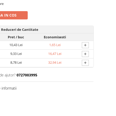
are
A IN COS
Reduceri de Cantitate
Pret
/ buc
Economisesti
+
10,43 Lei
1,65 Lei
+
9,33 Lei
16,47 Lei
+
8,78 Lei
32,94 Lei
de ajutor?
0727003995
informatii