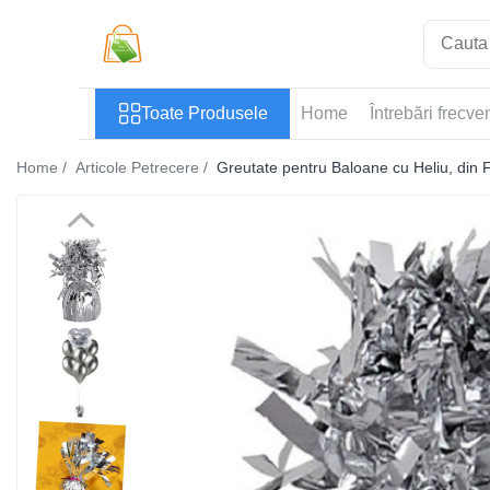
Toate Produsele
Toate Produsele
Home
Întrebări frecve
Casa si Bricolaj
Accesorii Birou si Consumabile
Home /
Articole Petrecere /
Greutate pentru Baloane cu Heliu, din Fo
Articole pentru Animale
Articole pentru baie
Articole pentru Bucatarie
Accesorii Bucătărie
Dozatoare Condimente
Forme cuburi de gheata
Genti Termoizolante Mancare
Organizatoare si Depozitare
Bucatarie
Organizatoare si Depozitare
Bucatarie