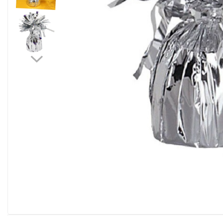
Pahare, Sticle si Cani
Ustensile pentru Bucătărie
Ustensile pentru Bucătărie
Veselă pentru Masă
Articole pentru Casa si Curatenie
Accesorii Ingrijire Casa
Cutii depozitare
Diverse Casa
Incalzire si climatizare
Lumanari
Maturi, Perii, Mopuri si Galeti
Perne Voiaj, Paturi si Textile
Produse ingrijire incaltaminte
Radiatoare si Seminee electrice
Steaguri
Tapet 3D Autoadeziv
Umidificatoare