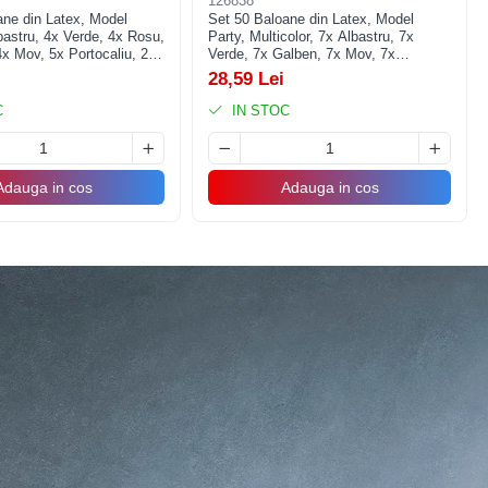
126838
ane din Latex, Model
Set 50 Baloane din Latex, Model
bastru, 4x Verde, 4x Rosu,
Party, Multicolor, 7x Albastru, 7x
x Mov, 5x Portocaliu, 23
Verde, 7x Galben, 7x Mov, 7x
Portocaliu, 7x Roz, 8x Rosu, 23 cm,
28,59 Lei
1.4 g
C
IN STOC
Adauga in cos
Adauga in cos
lizata din folie PET lucioasa cu franjuri, greutatea este perfecta