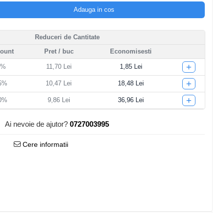
Adauga in cos
Reduceri de Cantitate
count
Pret
/ buc
Economisesti
+
5%
11,70 Lei
1,85 Lei
+
15%
10,47 Lei
18,48 Lei
+
20%
9,86 Lei
36,96 Lei
Ai nevoie de ajutor?
0727003995
Cere informatii