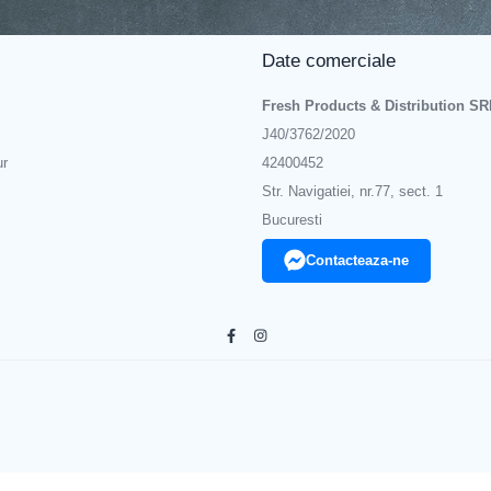
Date comerciale
stiv și colorat.
Fresh Products & Distribution SR
J40/3762/2020
aloanele cu heliu sa zboare.
ur
42400452
rea panglicii balonului.
Str. Navigatiei, nr.77, sect. 1
Bucuresti
oruri de impact vizual.
Contacteaza-ne
rice eveniment.
ate și pentru a aduce un aspect stralucitor decorului tau.