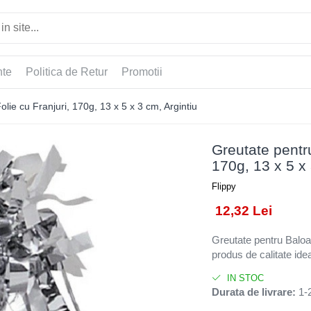
nte
Politica de Retur
Promotii
lie cu Franjuri, 170g, 13 x 5 x 3 cm, Argintiu
Greutate pentru
170g, 13 x 5 x 
Flippy
12,32 Lei
Greutate pentru Baloan
produs de calitate idea
IN STOC
Durata de livrare:
1-2