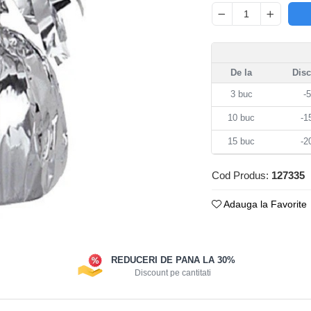
De la
Dis
3
buc
-
10
buc
-
15
buc
-
Cod Produs:
127335
Adauga la Favorite
REDUCERI DE PANA LA 30%
Discount pe cantitati