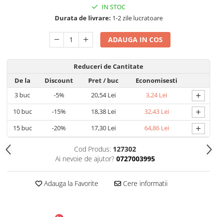
IN STOC
Articole pentru Gradina si Bricolaj
Durata de livrare:
1-2 zile lucratoare
Articole pentru Iluminat
ADAUGA IN COS
Corpuri de iluminat
Lampi de veghe
Articole si, Echipamente pentru
Reduceri de Cantitate
Transport şi Ridicat
De la
Discount
Pret
/ buc
Economisesti
Pelerine, Umbrele si Accesorii
+
3
buc
-5%
20,54 Lei
3,24 Lei
Videoproiectoare
+
10
buc
-15%
18,38 Lei
32,43 Lei
+
15
buc
-20%
17,30 Lei
64,86 Lei
Cod Produs:
127302
Ai nevoie de ajutor?
0727003995
Adauga la Favorite
Cere informatii