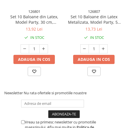
126801
126807
Set 10 Baloane din Latex,
Set 10 Baloane din Latex
Model Party, 30 cm,
Metalizata, Model Party, 5x
Multicolore, 2.8 g
Alb, 5x Nude, 23 cm, 2.2 g
13,92 Lei
13,73 Lei
IN STOC
IN STOC
ADAUGA IN COS
ADAUGA IN COS
Newsletter
Nu rata ofertele si promotiile noastre
Vreau sa primesc newsletter cu promotiile
magazinului. Afla mai multe in
Politica de