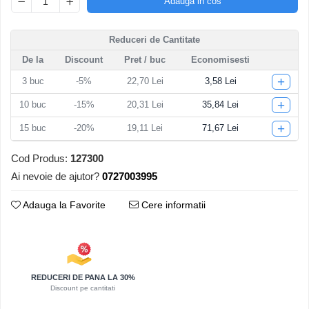
Adauga in cos
Articole pentru Iluminat
Corpuri de iluminat
Reduceri de Cantitate
Lampi de veghe
De la
Discount
Pret
/ buc
Economisesti
Articole si, Echipamente pentru
+
3
buc
-5%
22,70 Lei
3,58 Lei
Transport şi Ridicat
+
10
buc
-15%
20,31 Lei
35,84 Lei
Pelerine, Umbrele si Accesorii
+
15
buc
-20%
19,11 Lei
71,67 Lei
Videoproiectoare
Cod Produs:
127300
Ai nevoie de ajutor?
0727003995
Adauga la Favorite
Cere informatii
REDUCERI DE PANA LA 30%
Discount pe cantitati