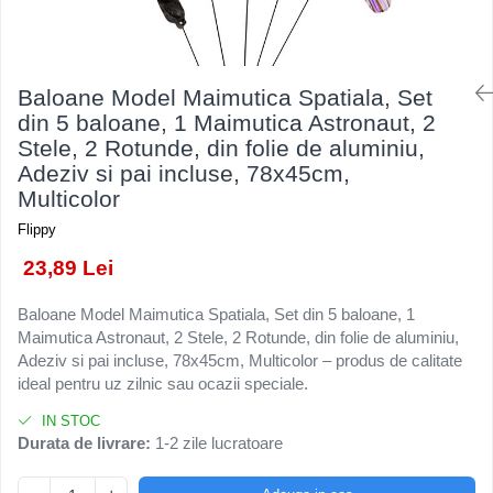
Kendama Rubber Grip V3 Cupe
Baloane Latex
Ustensile pentru Bucătărie
Iluminat Festiv
Mari
Baloane si Accesorii Absolvire
Veselă pentru Masă
Instalatii de Craciun
Kendama Silken V3 King Size
Articole pentru Casa si Curatenie
Baloane si Accesorii Halloween
Liniar / Sir
Baloane Model Maimutica Spatiala, Set
Kendama Super Sticky V2 Cupe
Accesorii Ingrijire Casa
Banda adeziva
din 5 baloane, 1 Maimutica Astronaut, 2
Mari
Ornamente Brad
Cutii depozitare
Stele, 2 Rotunde, din folie de aluminiu,
Confetti
Suport Decorativ Lumanare
Adeziv si pai incluse, 78x45cm,
Diverse Casa
Costume si Deghizare
Multicolor
Incalzire si climatizare
Fete Masa si Perdele Franjurate
Lumanari
Flippy
Lumanari si Toppere
Maturi, Perii, Mopuri si Galeti
23,89 Lei
Perne Voiaj, Paturi si Textile
Pompe Baloane
Baloane Model Maimutica Spatiala, Set din 5 baloane, 1
Produse ingrijire incaltaminte
Seturi si Arcade Baloane
Maimutica Astronaut, 2 Stele, 2 Rotunde, din folie de aluminiu,
Radiatoare si Seminee electrice
Tematica Nunta
Adeziv si pai incluse, 78x45cm, Multicolor – produs de calitate
Steaguri
ideal pentru uz zilnic sau ocazii speciale.
Tapet 3D Autoadeziv
IN STOC
Umidificatoare
Durata de livrare:
1-2 zile lucratoare
Uscatoare si Standere Haine
Articole pentru Gradina si Bricolaj