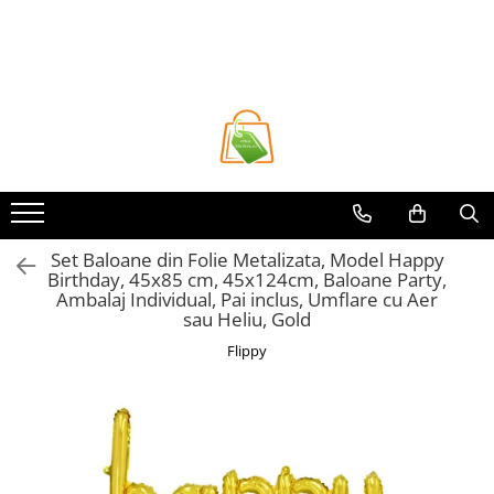
Toate Produsele
Casa si Bricolaj
Accesorii Birou si Consumabile
Articole pentru Animale
Articole pentru baie
Articole pentru Bucatarie
Set Baloane din Folie Metalizata, Model Happy
Birthday, 45x85 cm, 45x124cm, Baloane Party,
Accesorii Bucătărie
Ambalaj Individual, Pai inclus, Umflare cu Aer
Dozatoare Condimente
sau Heliu, Gold
Forme cuburi de gheata
Flippy
Genti Termoizolante Mancare
Organizatoare si Depozitare
Bucatarie
Organizatoare si Depozitare
Bucatarie