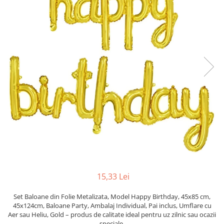
Pahare, Sticle si Cani
Ustensile pentru Bucătărie
Ustensile pentru Bucătărie
Veselă pentru Masă
Articole pentru Casa si Curatenie
Accesorii Ingrijire Casa
Cutii depozitare
Diverse Casa
Incalzire si climatizare
Lumanari
Maturi, Perii, Mopuri si Galeti
Perne Voiaj, Paturi si Textile
Produse Curatenie
Produse ingrijire incaltaminte
15,33 Lei
Radiatoare si Seminee electrice
Set Baloane din Folie Metalizata, Model Happy Birthday, 45x85 cm,
Steaguri
45x124cm, Baloane Party, Ambalaj Individual, Pai inclus, Umflare cu
Tapet 3D Autoadeziv
Aer sau Heliu, Gold – produs de calitate ideal pentru uz zilnic sau ocazii
speciale.