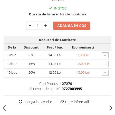
Umidificatoare
Uscatoare si Standere Haine
IN STOC
Durata de livrare:
1-2 zile lucratoare
Articole pentru Gradina si Bricolaj
Articole pentru Iluminat
ADAUGA IN COS
Corpuri de iluminat
Lampi de veghe
Reduceri de Cantitate
Articole si, Echipamente pentru
De la
Discount
Pret
/ buc
Economisesti
Transport şi Ridicat
+
3
buc
-5%
14,56 Lei
2,30 Lei
Pelerine, Umbrele si Accesorii
+
10
buc
-15%
13,03 Lei
23,00 Lei
Videoproiectoare
+
15
buc
-20%
12,26 Lei
45,99 Lei
Accesorii Auto
Accesorii Auto
Cod Produs:
127270
Kit-uri Siguranţă Auto
Ai nevoie de ajutor?
0727003995
Suporti auto
Adauga la Favorite
Cere informatii
Accesorii biciclete
Ochelari de Protecţie