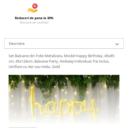
Articole de plaja
Pistoale cu apa
Reduceri de pana la 30%
Articole pentru Copii
Discount pe cantitati
Articole Diverse copii
Articole diverse pentru copii
Descriere
Covorase de joaca
Genti, Portofele, Penare
Set Baloane din Folie Metalizata, Model Happy Birthday, 45x85
cm, 45x124cm, Baloane Party, Ambalaj Individual, Pai inclus,
Ingrijire Unghii
Umflare cu Aer sau Heliu, Gold
Jucarii Creative
Jucarii pentru copii
Jucarii si Jocuri
Jucarii si Jocuri
Markere si Set Desen
Markere si Set Desen
Scaune de masa bebe