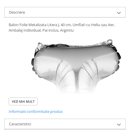
Pistoale cu apa
Articole pentru Copii
Descriere
Articole Diverse copii
Balon Folie Metalizata Litera J, 40 cm, Umflati cu Heliu sau Aer,
Articole diverse pentru copii
Ambalaj Individual, Pai inclus, Argintiu
Covorase de joaca
Genti, Portofele, Penare
Ingrijire Unghii
Jucarii Creative
Jucarii pentru copii
Jucarii si Jocuri
Jucarii si Jocuri
Markere si Set Desen
VEZI MAI MULT
Markere si Set Desen
Informatii conformitate produs
Scaune de masa bebe
Caracteristici
Articole Petrecere