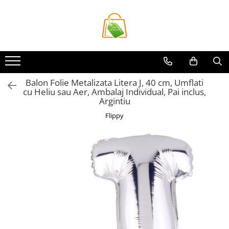
Toate Produsele
Casa si Bricolaj
Accesorii Birou si Consumabile
Balon Folie Metalizata Litera J, 40 cm, Umflati
Articole pentru Animale
cu Heliu sau Aer, Ambalaj Individual, Pai inclus,
Articole pentru baie
Argintiu
Articole pentru Bucatarie
Flippy
Accesorii Bucătărie
Dozatoare Condimente
Forme cuburi de gheata
Genti Termoizolante Mancare
Organizatoare si Depozitare
Bucatarie
Organizatoare si Depozitare
Bucatarie