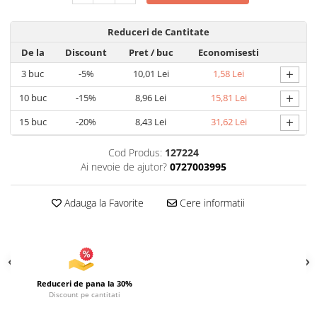
Uscatoare si Standere Haine
Articole pentru Gradina si Bricolaj
Reduceri de Cantitate
Articole pentru Iluminat
De la
Discount
Pret
/ buc
Economisesti
Corpuri de iluminat
+
3
buc
-5%
10,01 Lei
1,58 Lei
Lampi de veghe
+
10
buc
-15%
8,96 Lei
15,81 Lei
Articole si, Echipamente pentru
Transport şi Ridicat
+
15
buc
-20%
8,43 Lei
31,62 Lei
Pelerine, Umbrele si Accesorii
Cod Produs:
127224
Videoproiectoare
Ai nevoie de ajutor?
0727003995
Accesorii Auto
Accesorii Auto
Adauga la Favorite
Cere informatii
Kit-uri Siguranţă Auto
Suporti auto
Accesorii biciclete
Ochelari de Protecţie
Reduceri de pana la 30%
Discount pe cantitati
Articole de plaja