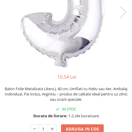
Pahare, Sticle si Cani
Ustensile pentru Bucătărie
Ustensile pentru Bucătărie
Veselă pentru Masă
Articole pentru Casa si Curatenie
Accesorii Ingrijire Casa
Cutii depozitare
Diverse Casa
Incalzire si climatizare
Lumanari
10,54 Lei
Maturi, Perii, Mopuri si Galeti
Perne Voiaj, Paturi si Textile
Balon Folie Metalizata Litera J, 40 cm, Umflati cu Heliu sau Aer, Ambalaj
Individual, Pai inclus, Argintiu – produs de calitate ideal pentru uz zilnic
Produse ingrijire incaltaminte
sau ocazii speciale.
Radiatoare si Seminee electrice
IN STOC
Steaguri
Durata de livrare:
1-2 zile lucratoare
Tapet 3D Autoadeziv
Umidificatoare
ADAUGA IN COS