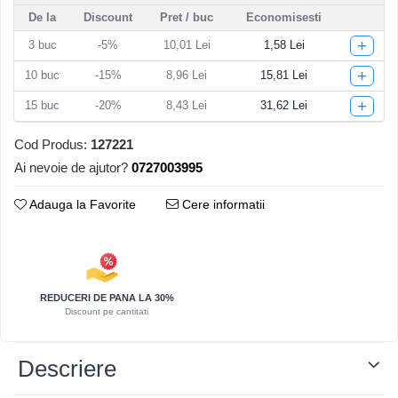
De la
Discount
Pret
/ buc
Economisesti
Articole pentru Iluminat
+
3
buc
-5%
10,01 Lei
1,58 Lei
Corpuri de iluminat
Lampi de veghe
+
10
buc
-15%
8,96 Lei
15,81 Lei
Articole si, Echipamente pentru
+
15
buc
-20%
8,43 Lei
31,62 Lei
Transport şi Ridicat
Pelerine, Umbrele si Accesorii
Cod Produs:
127221
Ai nevoie de ajutor?
0727003995
Videoproiectoare
Adauga la Favorite
Cere informatii
REDUCERI DE PANA LA 30%
Discount pe cantitati
Descriere