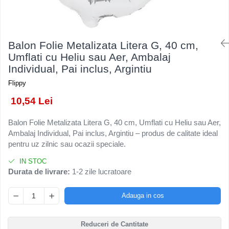
Kendama Rubber Grip V3 Cupe
Baloane Latex
Ustensile pentru Bucătărie
Iluminat Festiv
Mari
Baloane si Accesorii Absolvire
Veselă pentru Masă
Instalatii de Craciun
Kendama Silken V3 King Size
Articole pentru Casa si Curatenie
Baloane si Accesorii Halloween
Liniar / Sir
Balon Folie Metalizata Litera G, 40 cm,
Kendama Super Sticky V2 Cupe
Accesorii Ingrijire Casa
Banda adeziva
Umflati cu Heliu sau Aer, Ambalaj
Mari
Ornamente Brad
Cutii depozitare
Individual, Pai inclus, Argintiu
Confetti
Suport Decorativ Lumanare
Diverse Casa
Flippy
Costume si Deghizare
Incalzire si climatizare
10,54 Lei
Fete Masa si Perdele Franjurate
Lumanari
Lumanari si Toppere
Maturi, Perii, Mopuri si Galeti
Balon Folie Metalizata Litera G, 40 cm, Umflati cu Heliu sau Aer,
Ambalaj Individual, Pai inclus, Argintiu – produs de calitate ideal
Perne Voiaj, Paturi si Textile
Pompe Baloane
pentru uz zilnic sau ocazii speciale.
Produse ingrijire incaltaminte
Seturi si Arcade Baloane
Radiatoare si Seminee electrice
IN STOC
Tematica Nunta
Durata de livrare:
1-2 zile lucratoare
Steaguri
Tapet 3D Autoadeziv
Adauga in cos
Umidificatoare
Uscatoare si Standere Haine
Reduceri de Cantitate
Articole pentru Gradina si Bricolaj