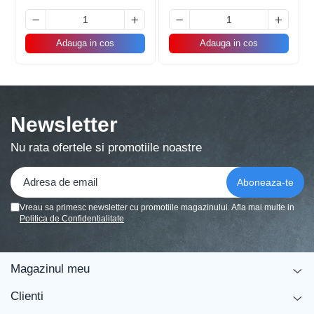
Balonul se livreaza neumflat.
Adauga in cos
Adauga in cos
Setul contine un pai transparent pentru umflare
balonului
Poate fi umflat cu aer sau heliu.
Newsletter
Pentru a prelungi durata de viața a balonului, evita
expunerea directa la soare, aer condiționat, ger sau
alte condiții extreme.
Nu rata ofertele si promotiile noastre
Alege baloanele pentru a transforma orice eveniment într-o
experiența speciala, plina de culoare și eleganța!
Vreau sa primesc newsletter cu promotiile magazinului. Afla mai multe in
Politica de Confidentialitate
Magazinul meu
Clienti