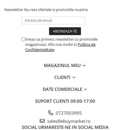
Instrucțiuni de utilizare:
Newsletter
Nu rata ofertele si promotiile noastre
Balonul se livreaza neumflat.
Setul contine un pai transparent pentru umflare balonului
Poate fi umflat cu aer sau heliu.
Vreau sa primesc newsletter cu promotiile
magazinului. Afla mai multe in
Politica de
Confidentialitate
Pentru a prelungi durata de viața a balonului, evita expunerea
directa la soare, aer condiționat, ger sau alte condiții extreme.
MAGAZINUL MEU
Alege baloanele pentru a transforma orice eveniment într-o
CLIENTI
experiența speciala, plina de culoare și eleganța!
DATE COMERCIALE
SUPORT CLIENTI
09:00-17:00
0727003995
sales@ebuymarket.ro
SOCIAL
URMARESTE-NE IN SOCIAL MEDIA