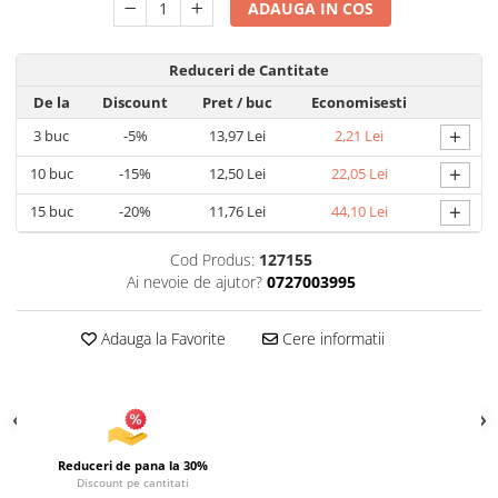
ADAUGA IN COS
Articole pentru Iluminat
Corpuri de iluminat
Reduceri de Cantitate
Lampi de veghe
De la
Discount
Pret
/ buc
Economisesti
Articole si, Echipamente pentru
+
3
buc
-5%
13,97 Lei
2,21 Lei
Transport şi Ridicat
+
10
buc
-15%
12,50 Lei
22,05 Lei
Pelerine, Umbrele si Accesorii
+
Videoproiectoare
15
buc
-20%
11,76 Lei
44,10 Lei
Cod Produs:
127155
Ai nevoie de ajutor?
0727003995
Adauga la Favorite
Cere informatii
Reduceri de pana la 30%
Discount pe cantitati