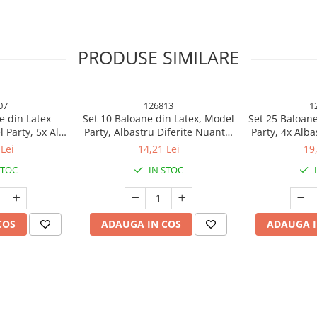
PRODUSE SIMILARE
07
126813
1
e din Latex
Set 10 Baloane din Latex, Model
Set 25 Baloane
 Party, 5x Alb,
Party, Albastru Diferite Nuante,
Party, 4x Alba
 cm, 2.2 g
30 cm, 2.8 g
Rosu, 4x Gal
Lei
14,21 Lei
19
Portocaliu
STOC
IN STOC
 pentru fiecare ocazie!
COS
ADAUGA IN COS
ADAUGA I
tru a aduce un plus de magie și
lvire, baby shower sau gender
 aceste baloane sunt esențiale
 aluminiu, baloanele sunt durabile