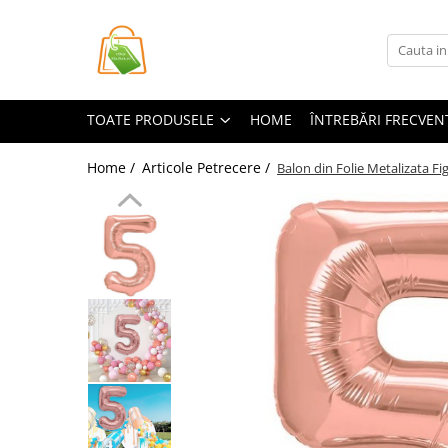
Toate Produsele
Casa si Bricolaj
TOATE PRODUSELE
HOME
ÎNTREBĂRI FRECVEN
Accesorii Birou si Consumabile
Articole pentru Animale
Home /
Articole Petrecere /
Balon din Folie Metalizata Fi
Articole pentru baie
Articole pentru Bucatarie
Accesorii Bucătărie
Dozatoare Condimente
Forme cuburi de gheata
Genti Termoizolante Mancare
Organizatoare si Depozitare
Bucatarie
Organizatoare si Depozitare
Bucatarie