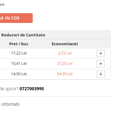
are
A IN COS
Reduceri de Cantitate
Pret
/ buc
Economisesti
+
17,22 Lei
2,72 Lei
+
15,41 Lei
27,20 Lei
+
14,50 Lei
54,39 Lei
de ajutor?
0727003995
informatii