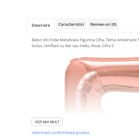
Uscatoare si Standere Haine
Articole pentru Gradina si Bricolaj
Articole pentru Iluminat
Caracteristici
Review-uri
(0)
Descriere
Corpuri de iluminat
Lampi de veghe
Balon din Folie Metalizata Figurina Cifra, Tema Aniversare 
Articole si, Echipamente pentru
inclus, Umflare cu Aer sau Heliu, Rose, Cifra 5
Transport şi Ridicat
Pelerine, Umbrele si Accesorii
Videoproiectoare
Accesorii Auto
Accesorii Auto
Kit-uri Siguranţă Auto
Suporti auto
Accesorii biciclete
VEZI MAI MULT
Ochelari de Protecţie
Informatii conformitate produs
Articole de plaja