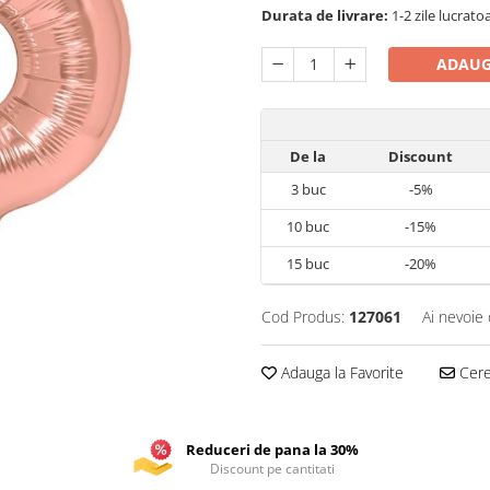
Durata de livrare:
1-2 zile lucrato
ADAUG
De la
Discount
3
buc
-5%
10
buc
-15%
15
buc
-20%
Cod Produs:
127061
Ai nevoie 
Adauga la Favorite
Cere 
Reduceri de pana la 30%
Discount pe cantitati