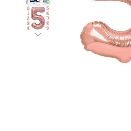
Pahare, Sticle si Cani
Ustensile pentru Bucătărie
Ustensile pentru Bucătărie
Veselă pentru Masă
Articole pentru Casa si Curatenie
Accesorii Ingrijire Casa
Cutii depozitare
Diverse Casa
Incalzire si climatizare
Lumanari
Maturi, Perii, Mopuri si Galeti
Perne Voiaj, Paturi si Textile
Produse ingrijire incaltaminte
Radiatoare si Seminee electrice
Steaguri
Tapet 3D Autoadeziv
Umidificatoare