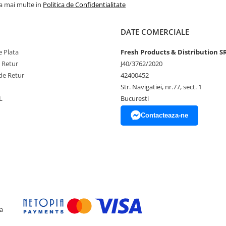
ferindu-ți flexibilitatea de a le
la mai multe in
Politica de Confidentialitate
ent pentru o umflare ușoara, astfel
DATE COMERCIALE
 Plata
Fresh Products & Distribution S
e Retur
J40/3762/2020
de Retur
42400452
Str. Navigatiei, nr.77, sect. 1
ului
L
Bucuresti
Contacteaza-ne
unerea directa la soare, aer
 experiența speciala, plina de
a