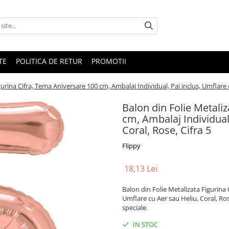
TE
POLITICA DE RETUR
PROMOTII
gurina Cifra, Tema Aniversare 100 cm, Ambalaj Individual, Pai inclus, Umflare c
Balon din Folie Metali
cm, Ambalaj Individual,
Coral, Rose, Cifra 5
Flippy
18,13 Lei
Balon din Folie Metalizata Figurina 
Umflare cu Aer sau Heliu, Coral, Rose
speciale.
IN STOC