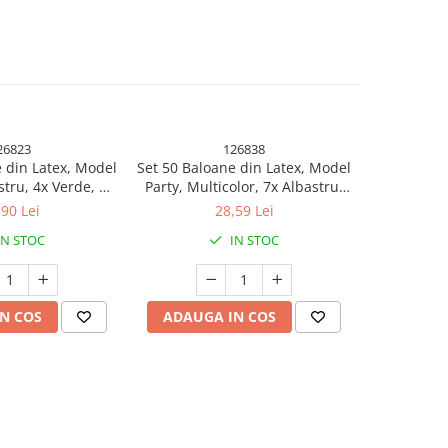
26823
126838
 din Latex, Model
Set 50 Baloane din Latex, Model
Set 25 B
stru, 4x Verde, 4x
Party, Multicolor, 7x Albastru,
Metalizata,
ben, 4x Mov, 5x
7x Verde, 7x Galben, 7x Mov, 7x
Mult
,90 Lei
28,59 Lei
, 23 cm, 1.4 g
Portocaliu, 7x Roz, 8x Rosu, 23
IN STOC
IN STOC
cm, 1.4 g
N COS
ADAUGA IN COS
ADAUG