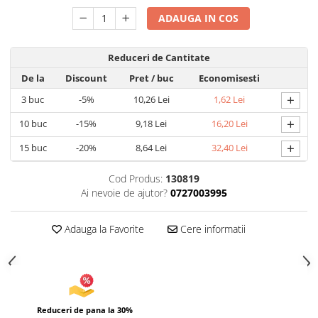
Articole pentru Iluminat
ADAUGA IN COS
Corpuri de iluminat
Reduceri de Cantitate
Lampi de veghe
Articole si, Echipamente pentru
De la
Discount
Pret
/ buc
Economisesti
Transport şi Ridicat
+
3
buc
-5%
10,26 Lei
1,62 Lei
Pelerine, Umbrele si Accesorii
+
10
buc
-15%
9,18 Lei
16,20 Lei
Videoproiectoare
+
15
buc
-20%
8,64 Lei
32,40 Lei
Cod Produs:
130819
Ai nevoie de ajutor?
0727003995
Adauga la Favorite
Cere informatii
Reduceri de pana la 30%