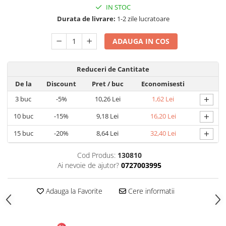
IN STOC
Articole pentru Gradina si Bricolaj
Durata de livrare:
1-2 zile lucratoare
Articole pentru Iluminat
ADAUGA IN COS
Corpuri de iluminat
Lampi de veghe
Articole si, Echipamente pentru
Reduceri de Cantitate
Transport şi Ridicat
De la
Discount
Pret
/ buc
Economisesti
Pelerine, Umbrele si Accesorii
+
3
buc
-5%
10,26 Lei
1,62 Lei
Videoproiectoare
+
10
buc
-15%
9,18 Lei
16,20 Lei
+
15
buc
-20%
8,64 Lei
32,40 Lei
Cod Produs:
130810
Ai nevoie de ajutor?
0727003995
Adauga la Favorite
Cere informatii