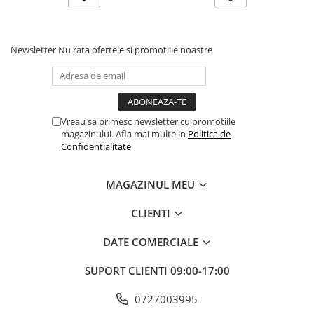
diverse decoruri. Setul include și un pai transparent pentru o
umflare ușoara, astfel încât sa poți pregati rapid spațiul pentru
petrecere.
Newsletter
Nu rata ofertele si promotiile noastre
Instrucțiuni de utilizare:
Balonul se livreaza neumflat.
Setul contine un pai transparent pentru umflare balonului
Vreau sa primesc newsletter cu promotiile
magazinului. Afla mai multe in
Politica de
Poate fi umflat cu aer sau heliu.
Confidentialitate
Pentru a prelungi durata de viața a balonului, evita expunerea
MAGAZINUL MEU
directa la soare, aer condiționat, ger sau alte condiții extreme.
CLIENTI
Alege baloanele pentru a transforma orice eveniment într-o
experiența speciala, plina de culoare și eleganța!
DATE COMERCIALE
INSTRUCTIUNI
SUPORT CLIENTI
09:00-17:00
- Intindeti balonul si introduceti betisorul din pachet in supapa
din partea de jos a balonului;
0727003995
- Umflati balonul sufland in betisor. Evitati umflarea excesiva