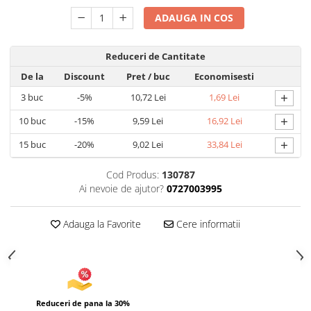
Uscatoare si Standere Haine
ADAUGA IN COS
Articole pentru Gradina si Bricolaj
Articole pentru Iluminat
Reduceri de Cantitate
Corpuri de iluminat
De la
Discount
Pret
/ buc
Economisesti
Lampi de veghe
+
3
buc
-5%
10,72 Lei
1,69 Lei
Articole si, Echipamente pentru
Transport şi Ridicat
+
10
buc
-15%
9,59 Lei
16,92 Lei
Pelerine, Umbrele si Accesorii
+
15
buc
-20%
9,02 Lei
33,84 Lei
Videoproiectoare
Cod Produs:
130787
Accesorii Auto
Ai nevoie de ajutor?
0727003995
Accesorii Auto
Kit-uri Siguranţă Auto
Adauga la Favorite
Cere informatii
Suporti auto
Accesorii biciclete
Ochelari de Protecţie
Articole de plaja
Reduceri de pana la 30%