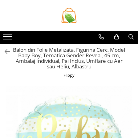
Toate Produsele
Casa si Bricolaj
Accesorii Birou si Consumabile
Balon din Folie Metalizata, Figurina Cerc, Model
Articole pentru Animale
Baby Boy, Tematica Gender Reveal, 45 cm,
Articole pentru baie
Ambalaj Individual, Pai Inclus, Umflare cu Aer
sau Heliu, Albastru
Articole pentru Bucatarie
Flippy
Accesorii Bucătărie
Dozatoare Condimente
Forme cuburi de gheata
Genti Termoizolante Mancare
Organizatoare si Depozitare
Bucatarie
Organizatoare si Depozitare
Bucatarie