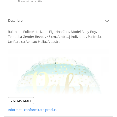
Discount pe cantitati
Pistoale cu apa
Articole pentru Copii
Articole Diverse copii
Descriere
Articole diverse pentru copii
Balon din Folie Metalizata, Figurina Cerc, Model Baby Boy,
Covorase de joaca
Tematica Gender Reveal, 45 cm, Ambalaj Individual, Pai Inclus,
Umflare cu Aer sau Heliu, Albastru
Genti, Portofele, Penare
Ingrijire Unghii
Jucarii Creative
Jucarii pentru copii
Jucarii si Jocuri
Jucarii si Jocuri
Markere si Set Desen
Markere si Set Desen
VEZI MAI MULT
Scaune de masa bebe
Informatii conformitate produs
Articole Petrecere