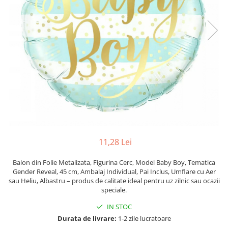
Pahare, Sticle si Cani
Ustensile pentru Bucătărie
Ustensile pentru Bucătărie
Veselă pentru Masă
Articole pentru Casa si Curatenie
Accesorii Ingrijire Casa
Cutii depozitare
Diverse Casa
Incalzire si climatizare
Lumanari
Maturi, Perii, Mopuri si Galeti
11,28 Lei
Perne Voiaj, Paturi si Textile
Balon din Folie Metalizata, Figurina Cerc, Model Baby Boy, Tematica
Produse ingrijire incaltaminte
Gender Reveal, 45 cm, Ambalaj Individual, Pai Inclus, Umflare cu Aer
Radiatoare si Seminee electrice
sau Heliu, Albastru – produs de calitate ideal pentru uz zilnic sau ocazii
speciale.
Steaguri
Tapet 3D Autoadeziv
IN STOC
Umidificatoare
Durata de livrare:
1-2 zile lucratoare