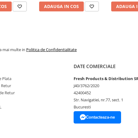
COS
ADAUGA IN COS
ADAUGA I
la mai multe in
Politica de Confidentialitate
DATE COMERCIALE
 Plata
Fresh Products & Distribution S
e Retur
J40/3762/2020
de Retur
42400452
Str. Navigatiei, nr.77, sect. 1
L
Bucuresti
Contacteaza-ne