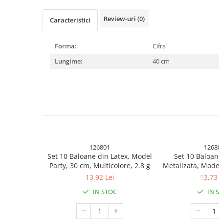
Uscatoare si Standere Haine
Articole pentru Gradina si Bricolaj
Review-uri
(0)
Caracteristici
Articole pentru Iluminat
Corpuri de iluminat
Forma:
Cifra
Lampi de veghe
Lungime:
40 cm
Articole si, Echipamente pentru
Transport şi Ridicat
Pelerine, Umbrele si Accesorii
Videoproiectoare
Accesorii Auto
Accesorii Auto
126801
1268
Kit-uri Siguranţă Auto
Set 10 Baloane din Latex, Model
Set 10 Baloan
Party, 30 cm, Multicolore, 2.8 g
Metalizata, Model
Suporti auto
5x Nude, 23
13,92 Lei
13,73 
Accesorii biciclete
IN STOC
IN 
Ochelari de Protecţie
Articole de plaja