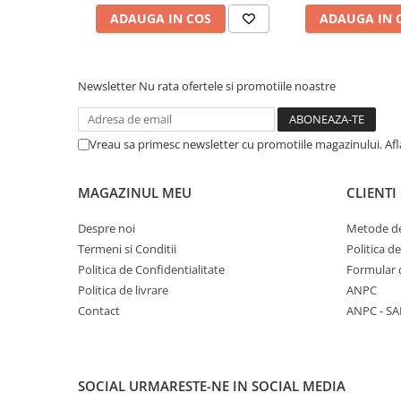
Pistoale cu apa
ADAUGA IN COS
ADAUGA IN 
Articole pentru Copii
Articole Diverse copii
Newsletter
Nu rata ofertele si promotiile noastre
Articole diverse pentru copii
Covorase de joaca
Genti, Portofele, Penare
Vreau sa primesc newsletter cu promotiile magazinului. Af
Ingrijire Unghii
MAGAZINUL MEU
CLIENTI
Jucarii Creative
Jucarii pentru copii
Despre noi
Metode de
Termeni si Conditii
Politica d
Jucarii si Jocuri
Politica de Confidentialitate
Formular 
Jucarii si Jocuri
Politica de livrare
ANPC
Markere si Set Desen
Contact
ANPC - SA
Markere si Set Desen
Scaune de masa bebe
SOCIAL
URMARESTE-NE IN SOCIAL MEDIA
Articole Petrecere