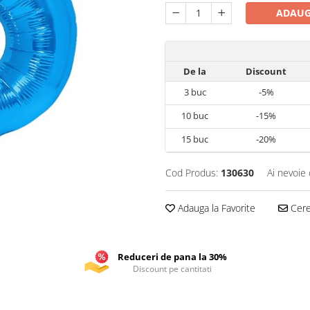
ADAUG
De la
Discount
3
buc
-5%
10
buc
-15%
15
buc
-20%
Cod Produs:
130630
Ai nevoie 
Adauga la Favorite
Cere 
Reduceri de pana la 30%
Discount pe cantitati