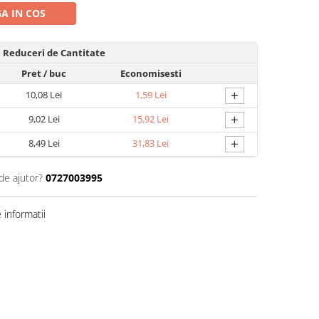
A IN COS
Reduceri de Cantitate
Pret
/ buc
Economisesti
+
10,08 Lei
1,59 Lei
+
9,02 Lei
15,92 Lei
+
8,49 Lei
31,83 Lei
de ajutor?
0727003995
informatii