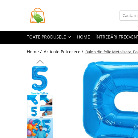
Toate Produsele
Casa si Bricolaj
TOATE PRODUSELE
HOME
ÎNTREBĂRI FRECVEN
Accesorii Birou si Consumabile
Articole pentru Animale
Home /
Articole Petrecere /
Balon din folie Metalizata, Ba
Articole pentru baie
Articole pentru Bucatarie
Accesorii Bucătărie
Dozatoare Condimente
Forme cuburi de gheata
Genti Termoizolante Mancare
Organizatoare si Depozitare
Bucatarie
Organizatoare si Depozitare
Bucatarie