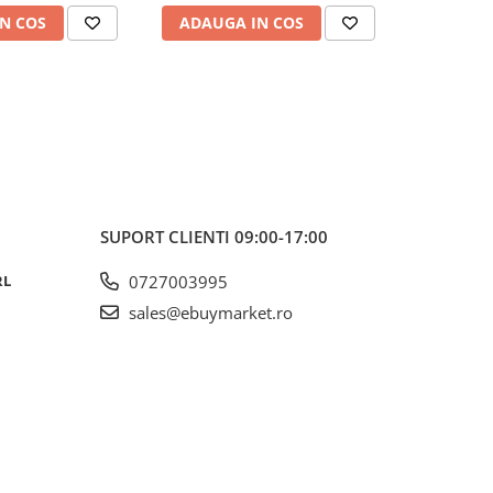
N COS
ADAUGA IN COS
ADAUG
SUPORT CLIENTI
09:00-17:00
RL
0727003995
sales@ebuymarket.ro