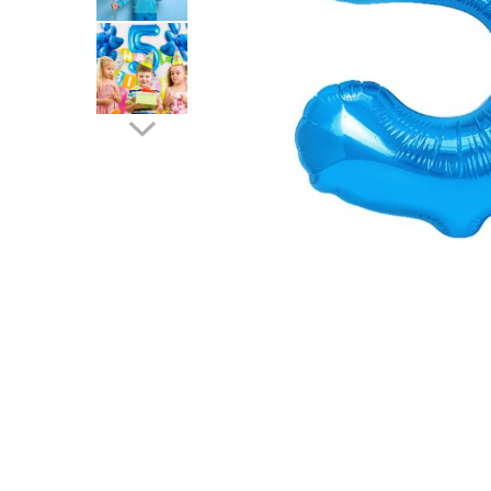
Pahare, Sticle si Cani
Ustensile pentru Bucătărie
Ustensile pentru Bucătărie
Veselă pentru Masă
Articole pentru Casa si Curatenie
Accesorii Ingrijire Casa
Cutii depozitare
Diverse Casa
Incalzire si climatizare
Lumanari
Maturi, Perii, Mopuri si Galeti
Perne Voiaj, Paturi si Textile
Produse ingrijire incaltaminte
Radiatoare si Seminee electrice
Steaguri
Tapet 3D Autoadeziv
Umidificatoare