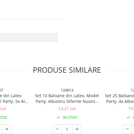
PRODUSE SIMILARE
07
126813
1
e din Latex
Set 10 Baloane din Latex, Model
Set 25 Baloane
 Party, 5x Alb,
Party, Albastru Diferite Nuante,
Party, 4x Alba
 cm, 2.2 g
30 cm, 2.8 g
Rosu, 4x Gal
Lei
14,21 Lei
19
Portocaliu
STOC
IN STOC