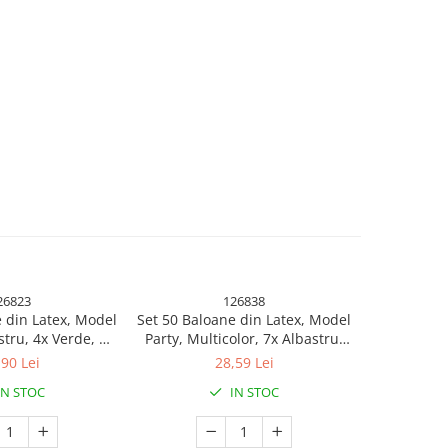
26823
126838
 din Latex, Model
Set 50 Baloane din Latex, Model
Set 25 B
stru, 4x Verde, 4x
Party, Multicolor, 7x Albastru,
Metalizata,
ben, 4x Mov, 5x
7x Verde, 7x Galben, 7x Mov, 7x
Mult
,90 Lei
28,59 Lei
, 23 cm, 1.4 g
Portocaliu, 7x Roz, 8x Rosu, 23
IN STOC
IN STOC
cm, 1.4 g