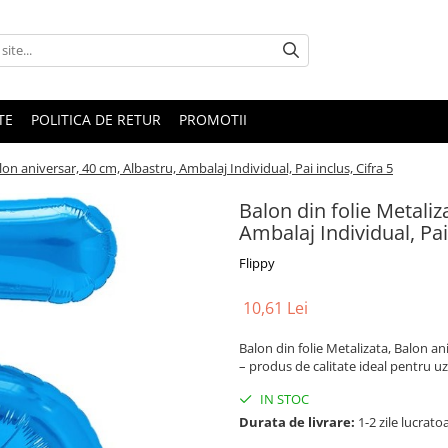
TE
POLITICA DE RETUR
PROMOTII
lon aniversar, 40 cm, Albastru, Ambalaj Individual, Pai inclus, Cifra 5
Balon din folie Metaliz
Ambalaj Individual, Pai 
Flippy
10,61 Lei
Balon din folie Metalizata, Balon ani
– produs de calitate ideal pentru uz 
IN STOC
Durata de livrare:
1-2 zile lucrato