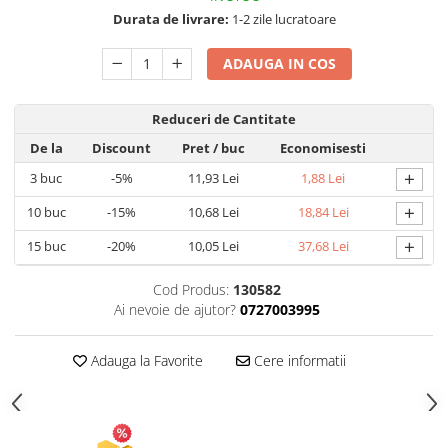
Durata de livrare:
1-2 zile lucratoare
Articole pentru Gradina si Bricolaj
Articole pentru Iluminat
ADAUGA IN COS
Corpuri de iluminat
Lampi de veghe
Reduceri de Cantitate
Articole si, Echipamente pentru
De la
Discount
Pret
/ buc
Economisesti
Transport şi Ridicat
+
3
buc
-5%
11,93 Lei
1,88 Lei
Pelerine, Umbrele si Accesorii
+
10
buc
-15%
10,68 Lei
18,84 Lei
Videoproiectoare
+
15
buc
-20%
10,05 Lei
37,68 Lei
Cod Produs:
130582
Ai nevoie de ajutor?
0727003995
Adauga la Favorite
Cere informatii