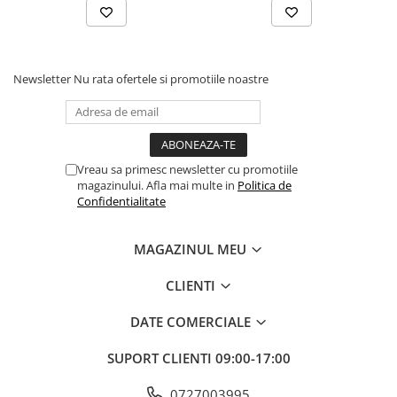
umflare ușoara, astfel încât sa poți pregati rapid spațiul pentru
petrecere.
Instrucțiuni de utilizare:
Newsletter
Nu rata ofertele si promotiile noastre
Balonul se livreaza neumflat.
Setul contine un pai transparent pentru umflare balonului
Poate fi umflat cu aer sau heliu.
Vreau sa primesc newsletter cu promotiile
magazinului. Afla mai multe in
Politica de
Confidentialitate
Pentru a prelungi durata de viața a balonului, evita expunerea
directa la soare, aer condiționat, ger sau alte condiții extreme.
MAGAZINUL MEU
Alege baloanele pentru a transforma orice eveniment într-o
CLIENTI
experiența speciala, plina de culoare și eleganța!
DATE COMERCIALE
SUPORT CLIENTI
09:00-17:00
0727003995