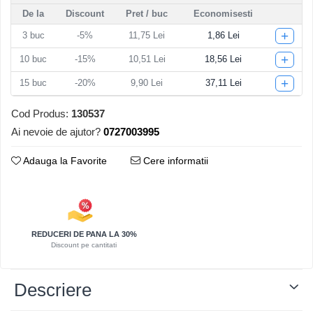
De la
Discount
Pret
/ buc
Economisesti
Articole pentru Iluminat
+
3
buc
-5%
11,75 Lei
1,86 Lei
Corpuri de iluminat
Lampi de veghe
+
10
buc
-15%
10,51 Lei
18,56 Lei
Articole si, Echipamente pentru
+
15
buc
-20%
9,90 Lei
37,11 Lei
Transport şi Ridicat
Pelerine, Umbrele si Accesorii
Cod Produs:
130537
Ai nevoie de ajutor?
0727003995
Videoproiectoare
Adauga la Favorite
Cere informatii
REDUCERI DE PANA LA 30%
Discount pe cantitati
Descriere