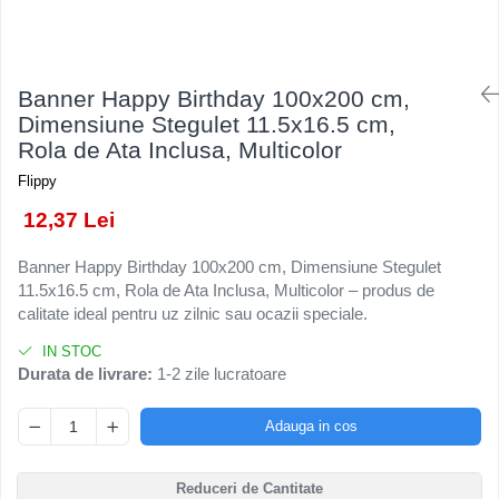
Kendama Rubber Grip V3 Cupe
Baloane Latex
Ustensile pentru Bucătărie
Iluminat Festiv
Mari
Baloane si Accesorii Absolvire
Veselă pentru Masă
Instalatii de Craciun
Kendama Silken V3 King Size
Articole pentru Casa si Curatenie
Baloane si Accesorii Halloween
Liniar / Sir
Banner Happy Birthday 100x200 cm,
Kendama Super Sticky V2 Cupe
Accesorii Ingrijire Casa
Banda adeziva
Dimensiune Stegulet 11.5x16.5 cm,
Mari
Ornamente Brad
Cutii depozitare
Rola de Ata Inclusa, Multicolor
Confetti
Suport Decorativ Lumanare
Diverse Casa
Flippy
Costume si Deghizare
Incalzire si climatizare
12,37 Lei
Fete Masa si Perdele Franjurate
Lumanari
Lumanari si Toppere
Maturi, Perii, Mopuri si Galeti
Banner Happy Birthday 100x200 cm, Dimensiune Stegulet
11.5x16.5 cm, Rola de Ata Inclusa, Multicolor – produs de
Perne Voiaj, Paturi si Textile
Pompe Baloane
calitate ideal pentru uz zilnic sau ocazii speciale.
Produse ingrijire incaltaminte
Seturi si Arcade Baloane
Radiatoare si Seminee electrice
IN STOC
Tematica Nunta
Durata de livrare:
1-2 zile lucratoare
Steaguri
Tapet 3D Autoadeziv
Adauga in cos
Umidificatoare
Uscatoare si Standere Haine
Reduceri de Cantitate
Articole pentru Gradina si Bricolaj