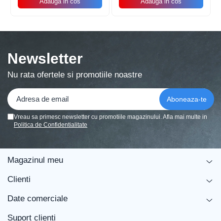
Adauga in cos
Adauga in cos
ața care faciliteaza agațarea ușoara, astfel încât sa
poți începe sa te bucuri de petrecere fara batai de cap.
Material de calitate
: Realizat dintr-un material
rezistent la intemperii, bannerul este ideal atât pentru
utilizarea în interior, cât și în exterior.
Newsletter
Nu rata ofertele si promotiile noastre
Vreau sa primesc newsletter cu promotiile magazinului. Afla mai multe in
Politica de Confidentialitate
Magazinul meu
Clienti
Date comerciale
Suport clienti