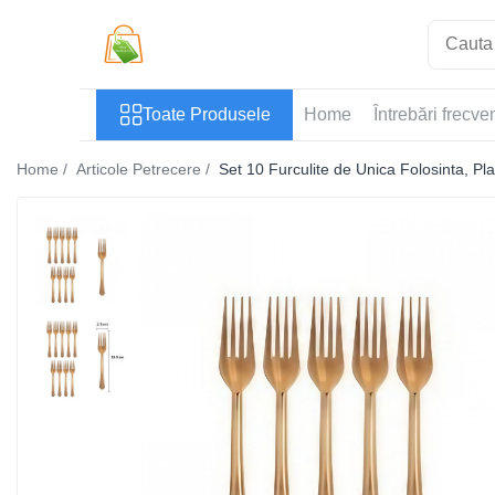
Toate Produsele
Toate Produsele
Home
Întrebări frecve
Casa si Bricolaj
Accesorii Birou si Consumabile
Home /
Articole Petrecere /
Set 10 Furculite de Unica Folosinta, Pla
Articole pentru Animale
Articole pentru baie
Articole pentru Bucatarie
Accesorii Bucătărie
Dozatoare Condimente
Forme cuburi de gheata
Genti Termoizolante Mancare
Organizatoare si Depozitare
Bucatarie
Organizatoare si Depozitare
Bucatarie