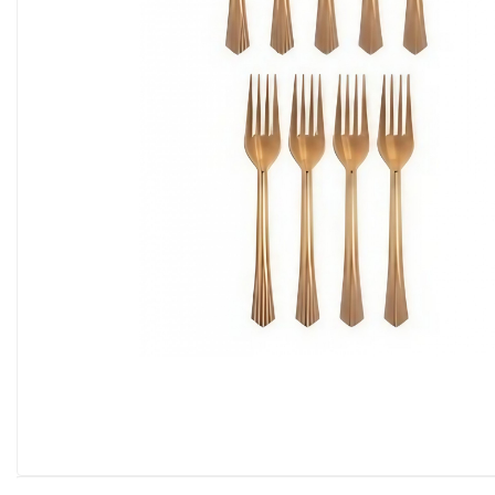
Pahare, Sticle si Cani
Ustensile pentru Bucătărie
Ustensile pentru Bucătărie
Veselă pentru Masă
Articole pentru Casa si Curatenie
Accesorii Ingrijire Casa
Cutii depozitare
Diverse Casa
Incalzire si climatizare
Lumanari
Maturi, Perii, Mopuri si Galeti
Perne Voiaj, Paturi si Textile
Produse ingrijire incaltaminte
Radiatoare si Seminee electrice
Steaguri
Tapet 3D Autoadeziv
Umidificatoare