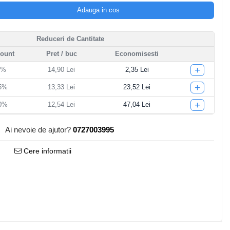
Adauga in cos
Reduceri de Cantitate
count
Pret
/ buc
Economisesti
+
5%
14,90 Lei
2,35 Lei
+
15%
13,33 Lei
23,52 Lei
+
20%
12,54 Lei
47,04 Lei
Ai nevoie de ajutor?
0727003995
Cere informatii