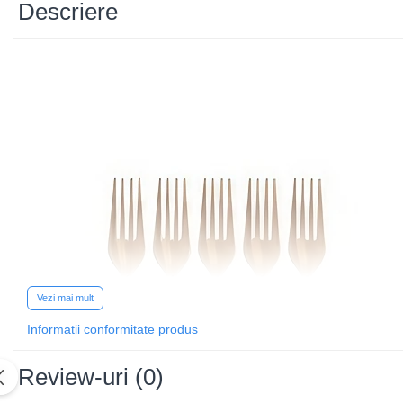
Uscatoare si Standere Haine
Descriere
Articole pentru Gradina si Bricolaj
Articole pentru Iluminat
Corpuri de iluminat
Lampi de veghe
Articole si, Echipamente pentru
Transport şi Ridicat
Pelerine, Umbrele si Accesorii
Videoproiectoare
Accesorii Auto
Accesorii Auto
Kit-uri Siguranţă Auto
Vezi mai mult
Suporti auto
Informatii conformitate produs
Accesorii biciclete
Ochelari de Protecţie
Review-uri
(0)
Articole de plaja