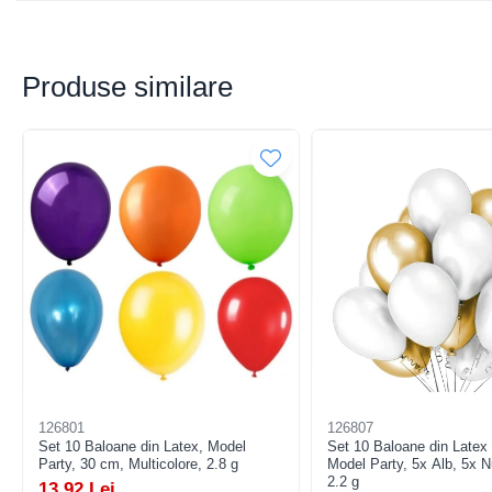
Pistoale cu apa
Articole pentru Copii
Articole Diverse copii
Produse similare
Articole diverse pentru copii
Covorase de joaca
Genti, Portofele, Penare
Ingrijire Unghii
Jucarii Creative
Jucarii pentru copii
Jucarii si Jocuri
Jucarii si Jocuri
Markere si Set Desen
Markere si Set Desen
126801
126807
Set 10 Baloane din Latex, Model
Set 10 Baloane din Latex 
Scaune de masa bebe
Descriere:
Party, 30 cm, Multicolore, 2.8 g
Model Party, 5x Alb, 5x 
2.2 g
Articole Petrecere
13,92 Lei