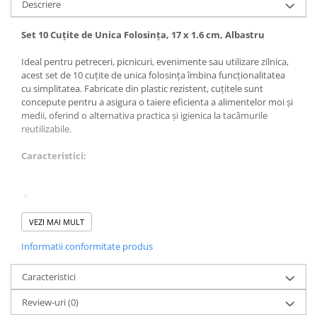
Descriere
Set 10 Cuțite de Unica Folosința, 17 x 1.6 cm, Albastru
Ideal pentru petreceri, picnicuri, evenimente sau utilizare zilnica,
acest set de 10 cuțite de unica folosința îmbina funcționalitatea
cu simplitatea. Fabricate din plastic rezistent, cuțitele sunt
concepute pentru a asigura o taiere eficienta a alimentelor moi și
medii, oferind o alternativa practica și igienica la tacâmurile
reutilizabile.
Caracteristici:
Setul conține 10 cuțite de unica folosința
VEZI MAI MULT
Informatii conformitate produs
Dimensiuni: 17 x 1.6 cm
Caracteristici
Review-uri
(0)