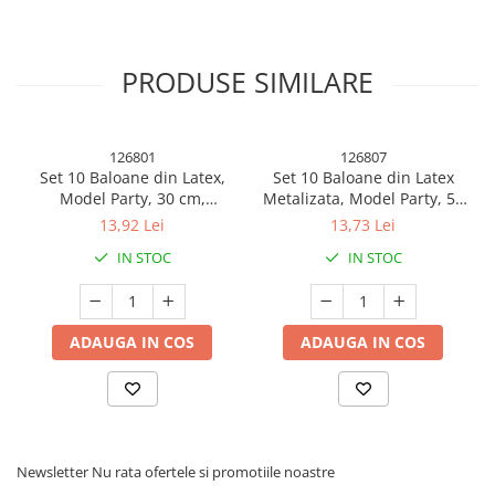
Culoare: Albastru, potrivita pentru orice decor
PRODUSE SIMILARE
Material: plastic durabil, nontoxic
126801
126807
Ușor de folosit și de reciclat
Set 10 Baloane din Latex,
Set 10 Baloane din Latex
Model Party, 30 cm,
Metalizata, Model Party, 5x
Multicolore, 2.8 g
Alb, 5x Nude, 23 cm, 2.2 g
13,92 Lei
13,73 Lei
Ideal pentru mese rapide, evenimente, catering sau deplasari
IN STOC
IN STOC
Alege acest set practic pentru a-ți ușura organizarea meselor, fara
ADAUGA IN COS
ADAUGA IN COS
grija spalarii tacâmurilor!
Newsletter
Nu rata ofertele si promotiile noastre