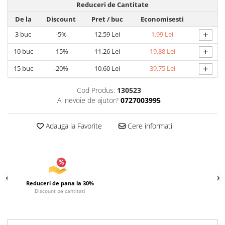
Reduceri de Cantitate
Articole pentru Iluminat
De la
Discount
Pret
/ buc
Economisesti
Corpuri de iluminat
+
3
buc
-5%
12,59 Lei
1,99 Lei
Lampi de veghe
+
10
buc
-15%
11,26 Lei
19,88 Lei
Articole si, Echipamente pentru
Transport şi Ridicat
+
15
buc
-20%
10,60 Lei
39,75 Lei
Pelerine, Umbrele si Accesorii
Cod Produs:
130523
Videoproiectoare
Ai nevoie de ajutor?
0727003995
Adauga la Favorite
Cere informatii
Reduceri de pana la 30%
Discount pe cantitati