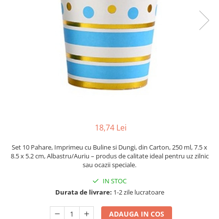
Pahare, Sticle si Cani
Ustensile pentru Bucătărie
Ustensile pentru Bucătărie
Veselă pentru Masă
Articole pentru Casa si Curatenie
Accesorii Ingrijire Casa
Cutii depozitare
Diverse Casa
Incalzire si climatizare
Lumanari
18,74 Lei
Maturi, Perii, Mopuri si Galeti
Perne Voiaj, Paturi si Textile
Set 10 Pahare, Imprimeu cu Buline si Dungi, din Carton, 250 ml, 7.5 x
8.5 x 5.2 cm, Albastru/Auriu – produs de calitate ideal pentru uz zilnic
Produse ingrijire incaltaminte
sau ocazii speciale.
Radiatoare si Seminee electrice
IN STOC
Steaguri
Durata de livrare:
1-2 zile lucratoare
Tapet 3D Autoadeziv
Umidificatoare
ADAUGA IN COS