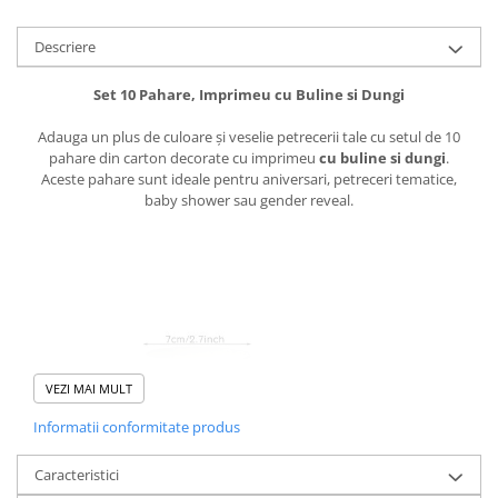
Pistoale cu apa
Articole pentru Copii
Descriere
Articole Diverse copii
Set 10 Pahare, Imprimeu cu Buline si Dungi
Articole diverse pentru copii
Adauga un plus de culoare și veselie petrecerii tale cu setul de 10
Covorase de joaca
pahare din carton decorate cu imprimeu
cu buline si dungi
.
Genti, Portofele, Penare
Aceste pahare sunt ideale pentru aniversari, petreceri tematice,
baby shower sau gender reveal.
Ingrijire Unghii
Jucarii Creative
Jucarii pentru copii
Jucarii si Jocuri
Jucarii si Jocuri
Markere si Set Desen
VEZI MAI MULT
Markere si Set Desen
Informatii conformitate produs
Scaune de masa bebe
Caracteristici
Articole Petrecere