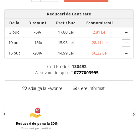
Uscatoare si Standere Haine
Articole pentru Gradina si Bricolaj
Reduceri de Cantitate
Articole pentru Iluminat
De la
Discount
Pret
/ buc
Economisesti
Corpuri de iluminat
+
3
buc
-5%
17,80 Lei
2,81 Lei
Lampi de veghe
+
10
buc
-15%
15,93 Lei
28,11 Lei
Articole si, Echipamente pentru
Transport şi Ridicat
+
15
buc
-20%
14,99 Lei
56,22 Lei
Pelerine, Umbrele si Accesorii
Cod Produs:
130492
Videoproiectoare
Ai nevoie de ajutor?
0727003995
Accesorii Auto
Accesorii Auto
Adauga la Favorite
Cere informatii
Kit-uri Siguranţă Auto
Suporti auto
Accesorii biciclete
Ochelari de Protecţie
Reduceri de pana la 30%
Discount pe cantitati
Articole de plaja