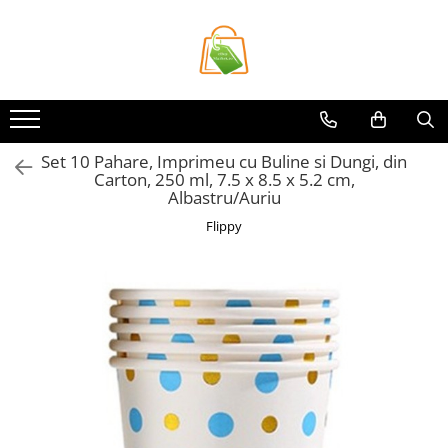
Toate Produsele
Casa si Bricolaj
Accesorii Birou si Consumabile
Set 10 Pahare, Imprimeu cu Buline si Dungi, din
Articole pentru Animale
Carton, 250 ml, 7.5 x 8.5 x 5.2 cm,
Articole pentru baie
Albastru/Auriu
Articole pentru Bucatarie
Flippy
Accesorii Bucătărie
Dozatoare Condimente
Forme cuburi de gheata
Genti Termoizolante Mancare
Organizatoare si Depozitare
Bucatarie
Organizatoare si Depozitare
Bucatarie