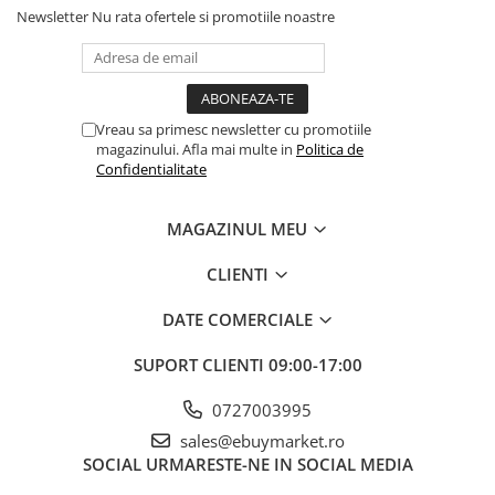
Newsletter
Nu rata ofertele si promotiile noastre
Banda adeziva
Un set practic și vesel, perfect pentru orice sarbatoare!
Confetti
Costume si Deghizare
Vreau sa primesc newsletter cu promotiile
Fete Masa si Perdele Franjurate
magazinului. Afla mai multe in
Politica de
Lumanari si Toppere
Confidentialitate
Pompe Baloane
MAGAZINUL MEU
Seturi si Arcade Baloane
Tematica Nunta
CLIENTI
Craciun
DATE COMERCIALE
Articole Craciun Bucatarie
SUPORT CLIENTI
09:00-17:00
Brazi Craciun
Costume Craciun
0727003995
Covorase Brad
sales@ebuymarket.ro
SOCIAL
URMARESTE-NE IN SOCIAL MEDIA
Decoratiune Muzicala Craciun