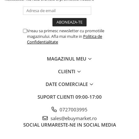
Banda adeziva
Confetti
Costume si Deghizare
Vreau sa primesc newsletter cu promotiile
magazinului. Afla mai multe in
Politica de
Fete Masa si Perdele Franjurate
Confidentialitate
Lumanari si Toppere
Pompe Baloane
MAGAZINUL MEU
Seturi si Arcade Baloane
CLIENTI
Tematica Nunta
DATE COMERCIALE
Craciun
Articole Craciun Bucatarie
SUPORT CLIENTI
09:00-17:00
Acest set de coifuri adauga un plus de distracție și energie oricarei
Brazi Craciun
petreceri, fiind un accesoriu clasic, îndragit de copii.
0727003995
Costume Craciun
sales@ebuymarket.ro
Covorase Brad
SOCIAL
URMARESTE-NE IN SOCIAL MEDIA
Decoratiune Muzicala Craciun