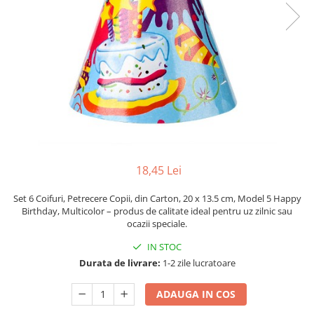
Pahare, Sticle si Cani
Ustensile pentru Bucătărie
Ustensile pentru Bucătărie
Veselă pentru Masă
Articole pentru Casa si Curatenie
Accesorii Ingrijire Casa
Cutii depozitare
Diverse Casa
Incalzire si climatizare
18,45 Lei
Lumanari
Maturi, Perii, Mopuri si Galeti
Set 6 Coifuri, Petrecere Copii, din Carton, 20 x 13.5 cm, Model 5 Happy
Perne Voiaj, Paturi si Textile
Birthday, Multicolor – produs de calitate ideal pentru uz zilnic sau
ocazii speciale.
Produse ingrijire incaltaminte
Radiatoare si Seminee electrice
IN STOC
Steaguri
Durata de livrare:
1-2 zile lucratoare
Tapet 3D Autoadeziv
ADAUGA IN COS
Umidificatoare