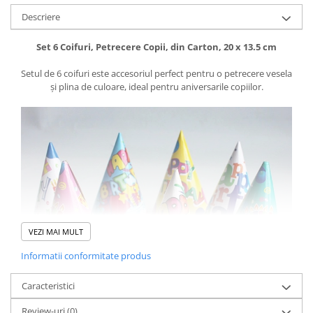
Pistoale cu apa
Descriere
Articole pentru Copii
Set 6 Coifuri, Petrecere Copii, din Carton, 20 x 13.5 cm
Articole Diverse copii
Articole diverse pentru copii
Setul de 6 coifuri este accesoriul perfect pentru o petrecere vesela
și plina de culoare, ideal pentru aniversarile copiilor.
Covorase de joaca
Genti, Portofele, Penare
Ingrijire Unghii
Jucarii Creative
Jucarii pentru copii
Jucarii si Jocuri
Jucarii si Jocuri
VEZI MAI MULT
Markere si Set Desen
Informatii conformitate produs
Markere si Set Desen
Scaune de masa bebe
Caracteristici
Articole Petrecere
Review-uri
(0)