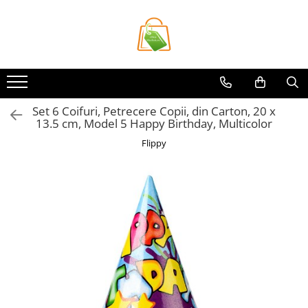
Toate Produsele
Casa si Bricolaj
Accesorii Birou si Consumabile
Set 6 Coifuri, Petrecere Copii, din Carton, 20 x
Articole pentru Animale
13.5 cm, Model 5 Happy Birthday, Multicolor
Articole pentru baie
Flippy
Articole pentru Bucatarie
Accesorii Bucătărie
Dozatoare Condimente
Forme cuburi de gheata
Genti Termoizolante Mancare
Organizatoare si Depozitare
Bucatarie
Organizatoare si Depozitare
Bucatarie