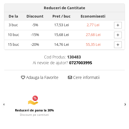
Uscatoare si Standere Haine
Reduceri de Cantitate
Articole pentru Gradina si Bricolaj
De la
Discount
Pret
/ buc
Economisesti
Articole pentru Iluminat
+
3
buc
-5%
17,53 Lei
2,77 Lei
Corpuri de iluminat
+
Lampi de veghe
10
buc
-15%
15,68 Lei
27,68 Lei
Articole si, Echipamente pentru
+
15
buc
-20%
14,76 Lei
55,35 Lei
Transport şi Ridicat
Pelerine, Umbrele si Accesorii
Cod Produs:
130483
Ai nevoie de ajutor?
0727003995
Videoproiectoare
Accesorii Auto
Adauga la Favorite
Cere informatii
Accesorii Auto
Kit-uri Siguranţă Auto
Suporti auto
Accesorii biciclete
Reduceri de pana la 30%
Discount pe cantitati
Ochelari de Protecţie
Articole de plaja