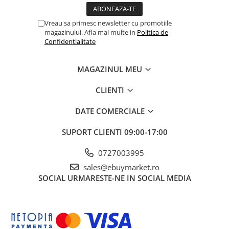
Vreau sa primesc newsletter cu promotiile
magazinului. Afla mai multe in
Politica de
Confidentialitate
MAGAZINUL MEU
CLIENTI
Specificații tehnice:
DATE COMERCIALE
✔
Dimensiune șervețel extins:
34 x 34 cm
SUPORT CLIENTI
09:00-17:00
✔
Dimensiune șervețel pliat:
17 x 17 cm
✔
Dimensiune pachet:
17 x 17 x 2 cm
0727003995
✔
Greutate totala:
87 g
sales@ebuymarket.ro
✔
Culoare:
Alb
SOCIAL
URMARESTE-NE IN SOCIAL MEDIA
Completeaza decorul mesei tale cu un detaliu sofisticat și festiv!