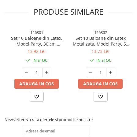
PRODUSE SIMILARE
Caracteristici principale:
126801
126807
Set 10 Baloane din Latex,
Set 10 Baloane din Latex
✔
Material premium:
Hârtie moale și absorbanta
Model Party, 30 cm,
Metalizata, Model Party, 5x
✔
Design elegant:
Buline aurii, potrivite pentru decoruri rafinate
Multicolore, 2.8 g
Alb, 5x Nude, 23 cm, 2.2 g
13,92 Lei
13,73 Lei
✔
Set practic:
20 de șervețele incluse
✔
Potrivite pentru diverse ocazii:
Zile de naștere, petreceri
IN STOC
IN STOC
tematice, aniversari, baby shower
ADAUGA IN COS
ADAUGA IN COS
Newsletter
Nu rata ofertele si promotiile noastre