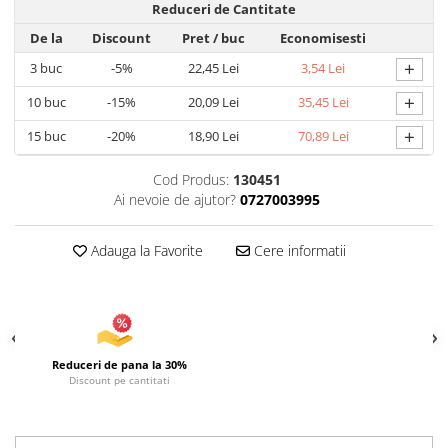
Reduceri de Cantitate
Articole pentru Iluminat
De la
Discount
Pret
/ buc
Economisesti
Corpuri de iluminat
+
3
buc
-5%
22,45 Lei
3,54 Lei
Lampi de veghe
+
10
buc
-15%
20,09 Lei
35,45 Lei
Articole si, Echipamente pentru
Transport şi Ridicat
+
15
buc
-20%
18,90 Lei
70,89 Lei
Pelerine, Umbrele si Accesorii
Cod Produs:
130451
Videoproiectoare
Ai nevoie de ajutor?
0727003995
Adauga la Favorite
Cere informatii
Reduceri de pana la 30%
Discount pe cantitati