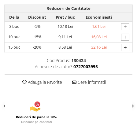
Articole pentru Iluminat
Reduceri de Cantitate
Corpuri de iluminat
De la
Discount
Pret
/ buc
Economisesti
Lampi de veghe
+
3
buc
-5%
10,18 Lei
1,61 Lei
Articole si, Echipamente pentru
+
10
buc
-15%
9,11 Lei
16,08 Lei
Transport şi Ridicat
+
15
buc
-20%
8,58 Lei
32,16 Lei
Pelerine, Umbrele si Accesorii
Videoproiectoare
Cod Produs:
130424
Ai nevoie de ajutor?
0727003995
Adauga la Favorite
Cere informatii
Reduceri de pana la 30%
Discount pe cantitati