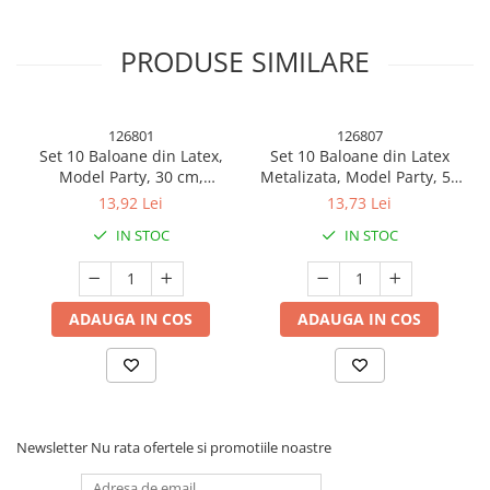
PRODUSE SIMILARE
126801
126807
Set 10 Baloane din Latex,
Set 10 Baloane din Latex
Model Party, 30 cm,
Metalizata, Model Party, 5x
Multicolore, 2.8 g
Alb, 5x Nude, 23 cm, 2.2 g
13,92 Lei
13,73 Lei
IN STOC
IN STOC
ADAUGA IN COS
ADAUGA IN COS
Detalii produs:
Newsletter
Nu rata ofertele si promotiile noastre
Design Atragator
: Fiecare topper din set este decorat cu un
frumos balon cu aer și inscripția „Happy Birthday”, realizate