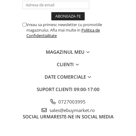
Ambalaj
: 4.6 x 4.5 x 1.7 cm (pachet din PVC).
Vreau sa primesc newsletter cu promotiile
magazinului. Afla mai multe in
Politica de
Confidentialitate
Material de calitate
: Fabricata din
parafina
, cu ardere
MAGAZINUL MEU
uniforma.
CLIENTI
DATE COMERCIALE
Durata de ardere
: Aproximativ
3 minute
, suficient pentru a
crea un moment special.
SUPORT CLIENTI
09:00-17:00
0727003995
Gama completa de cifre
: Disponibile
0-9
, astfel încât sa poți
sales@ebuymarket.ro
forma orice numar dorit.
SOCIAL
URMARESTE-NE IN SOCIAL MEDIA