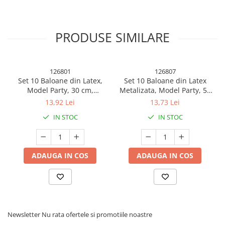
PRODUSE SIMILARE
126801
126807
Set 10 Baloane din Latex,
Set 10 Baloane din Latex
Caracteristici
Model Party, 30 cm,
Metalizata, Model Party, 5x
Multicolore, 2.8 g
Alb, 5x Nude, 23 cm, 2.2 g
13,92 Lei
13,73 Lei
IN STOC
IN STOC
Design elegant
: Model cifra, cu
finisaj rose gold lucios
, ideal
pentru decorarea torturilor festive.
ADAUGA IN COS
ADAUGA IN COS
Dimensiuni
:
Lumânare
: 4.5 x 2.5 x 1.1 cm.
Newsletter
Nu rata ofertele si promotiile noastre