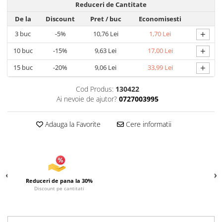
Reduceri de Cantitate
Articole pentru Iluminat
De la
Discount
Pret
/ buc
Economisesti
Corpuri de iluminat
+
3
buc
-5%
10,76 Lei
1,70 Lei
Lampi de veghe
+
10
buc
-15%
9,63 Lei
17,00 Lei
Articole si, Echipamente pentru
Transport şi Ridicat
+
15
buc
-20%
9,06 Lei
33,99 Lei
Pelerine, Umbrele si Accesorii
Cod Produs:
130422
Videoproiectoare
Ai nevoie de ajutor?
0727003995
Adauga la Favorite
Cere informatii
Reduceri de pana la 30%
Discount pe cantitati