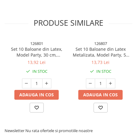
PRODUSE SIMILARE
126801
126807
Set 10 Baloane din Latex,
Set 10 Baloane din Latex
Caracteristici
Model Party, 30 cm,
Metalizata, Model Party, 5x
Multicolore, 2.8 g
Alb, 5x Nude, 23 cm, 2.2 g
13,92 Lei
13,73 Lei
IN STOC
IN STOC
Design elegant
: Model cifra, cu
finisaj rose gold lucios
, ideal
pentru decorarea torturilor festive.
ADAUGA IN COS
ADAUGA IN COS
Dimensiuni
:
Lumânare
: 4.5 x 2.5 x 1.1 cm.
Newsletter
Nu rata ofertele si promotiile noastre