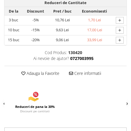
Reduceri de Cantitate
Articole pentru Iluminat
De la
Discount
Pret
/ buc
Economisesti
Corpuri de iluminat
+
3
buc
-5%
10,76 Lei
1,70 Lei
Lampi de veghe
+
10
buc
-15%
9,63 Lei
17,00 Lei
Articole si, Echipamente pentru
Transport şi Ridicat
+
15
buc
-20%
9,06 Lei
33,99 Lei
Pelerine, Umbrele si Accesorii
Cod Produs:
130420
Videoproiectoare
Ai nevoie de ajutor?
0727003995
Adauga la Favorite
Cere informatii
Reduceri de pana la 30%
Discount pe cantitati