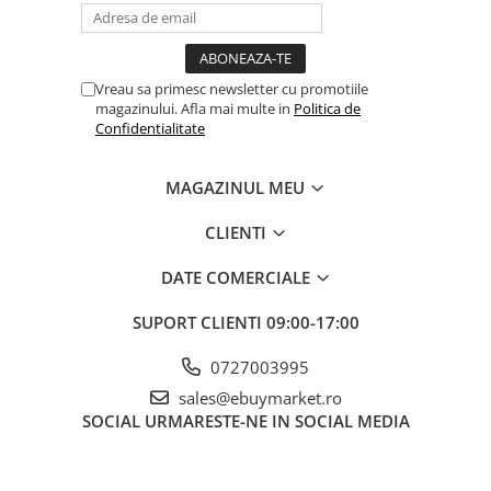
Ambalaj
: 4.6 x 4.5 x 1.7 cm (pachet din PVC).
Vreau sa primesc newsletter cu promotiile
magazinului. Afla mai multe in
Politica de
Confidentialitate
Material de calitate
: Fabricata din
parafina
, cu ardere
MAGAZINUL MEU
uniforma.
CLIENTI
DATE COMERCIALE
Durata de ardere
: Aproximativ
3 minute
, suficient pentru a
crea un moment special.
SUPORT CLIENTI
09:00-17:00
0727003995
Gama completa de cifre
: Disponibile
0-9
, astfel încât sa poți
sales@ebuymarket.ro
forma orice numar dorit.
SOCIAL
URMARESTE-NE IN SOCIAL MEDIA