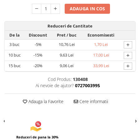
Articole pentru Gradina si Bricolaj
ADAUGA IN COS
Articole pentru Iluminat
Corpuri de iluminat
Reduceri de Cantitate
Lampi de veghe
De la
Discount
Pret
/ buc
Economisesti
Articole si, Echipamente pentru
+
3
buc
-5%
10,76 Lei
1,70 Lei
Transport şi Ridicat
+
10
buc
-15%
9,63 Lei
17,00 Lei
Pelerine, Umbrele si Accesorii
+
15
buc
-20%
9,06 Lei
33,99 Lei
Videoproiectoare
Cod Produs:
130408
Ai nevoie de ajutor?
0727003995
Adauga la Favorite
Cere informatii
Reduceri de pana la 30%