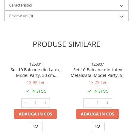
Caracteristici
Review-uri
(0)
PRODUSE SIMILARE
126801
126807
Set 10 Baloane din Latex,
Set 10 Baloane din Latex
Caracteristici
Model Party, 30 cm,
Metalizata, Model Party, 5x
Multicolore, 2.8 g
Alb, 5x Nude, 23 cm, 2.2 g
13,92 Lei
13,73 Lei
IN STOC
IN STOC
Design elegant
: Model cifra, cu
finisaj argintiu lucios
, ideal
pentru decorarea torturilor festive.
ADAUGA IN COS
ADAUGA IN COS
Dimensiuni
: