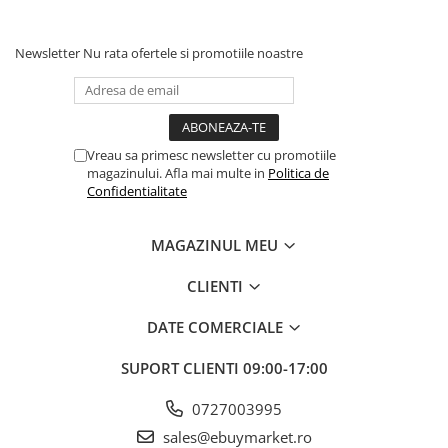
Lumânare
: 4.5 x 2.5 x 1.1 cm.
Newsletter
Nu rata ofertele si promotiile noastre
Ambalaj
: 4.6 x 4.5 x 1.7 cm (pachet din PVC).
Vreau sa primesc newsletter cu promotiile
magazinului. Afla mai multe in
Politica de
Confidentialitate
Material de calitate
: Fabricata din
parafina
, cu ardere
MAGAZINUL MEU
uniforma.
CLIENTI
DATE COMERCIALE
Durata de ardere
: Aproximativ
3 minute
, suficient pentru a
crea un moment special.
SUPORT CLIENTI
09:00-17:00
0727003995
Gama completa de cifre
: Disponibile
0-9
, astfel încât sa poți
sales@ebuymarket.ro
forma orice numar dorit.