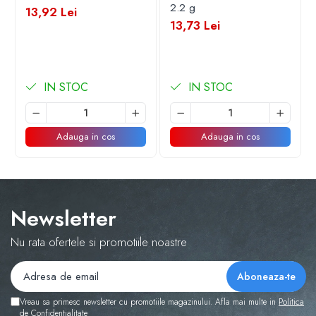
2.2 g
13,92 Lei
Dimensiuni
:
13,73 Lei
IN STOC
IN STOC
Lumânare
: 4.5 x 2.5 x 1.1 cm.
Adauga in cos
Adauga in cos
Ambalaj
: 4.6 x 4.5 x 1.7 cm (pachet din PVC).
Newsletter
Nu rata ofertele si promotiile noastre
Material de calitate
: Fabricata din
parafina
, cu
ardere uniforma.
Vreau sa primesc newsletter cu promotiile magazinului. Afla mai multe in
Politica
de Confidentialitate