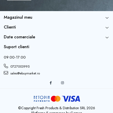
Durata de ardere
: Aproximativ
3 minute
, suficient
pentru a crea un moment special.
Magazinul meu
Gama completa de cifre
: Disponibile
0-9
, astfel
Clienti
încât sa poți forma orice numar dorit.
Date comerciale
Suport clienti
09:00-17:00
0727003995
sales@ebuymarket.ro
©Copyright Fresh Products & Distribution SRL 2026