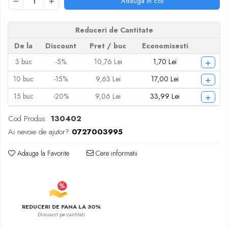
Adauga in cos
Articole pentru Iluminat
Corpuri de iluminat
Reduceri de Cantitate
Lampi de veghe
De la
Discount
Pret
/ buc
Economisesti
Articole si, Echipamente pentru
Transport şi Ridicat
+
3
buc
-5%
10,76 Lei
1,70 Lei
Pelerine, Umbrele si Accesorii
+
10
buc
-15%
9,63 Lei
17,00 Lei
Videoproiectoare
+
15
buc
-20%
9,06 Lei
33,99 Lei
Cod Produs:
130402
Ai nevoie de ajutor?
0727003995
Adauga la Favorite
Cere informatii
REDUCERI DE PANA LA 30%
Discount pe cantitati