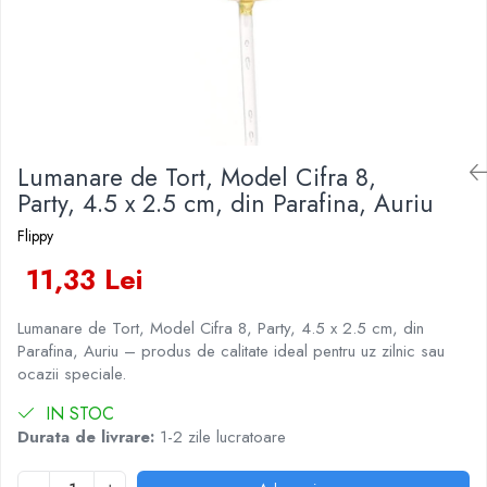
Veselă pentru Masă
Kendama Rubber Grip V3 Cupe
Baloane Latex
Iluminat Festiv
Mari
Articole pentru Casa si Curatenie
Baloane si Accesorii Absolvire
Instalatii de Craciun
Kendama Silken V3 King Size
Accesorii Ingrijire Casa
Baloane si Accesorii Halloween
Liniar / Sir
Cutii depozitare
Kendama Super Sticky V2 Cupe
Banda adeziva
Mari
Ornamente Brad
Diverse Casa
Confetti
Incalzire si climatizare
Suport Decorativ Lumanare
Lumanare de Tort, Model Cifra 8,
Costume si Deghizare
Lumanari
Party, 4.5 x 2.5 cm, din Parafina, Auriu
Maturi, Perii, Mopuri si Galeti
Fete Masa si Perdele Franjurate
Flippy
Perne Voiaj, Paturi si Textile
Lumanari si Toppere
Produse Curatenie
11,33 Lei
Pompe Baloane
Produse ingrijire incaltaminte
Seturi si Arcade Baloane
Radiatoare si Seminee electrice
Lumanare de Tort, Model Cifra 8, Party, 4.5 x 2.5 cm, din
Parafina, Auriu – produs de calitate ideal pentru uz zilnic sau
Tematica Nunta
Steaguri
ocazii speciale.
Tapet 3D Autoadeziv
Umidificatoare
IN STOC
Durata de livrare:
1-2 zile lucratoare
Uscatoare si Standere Haine
Articole pentru Gradina si Bricolaj