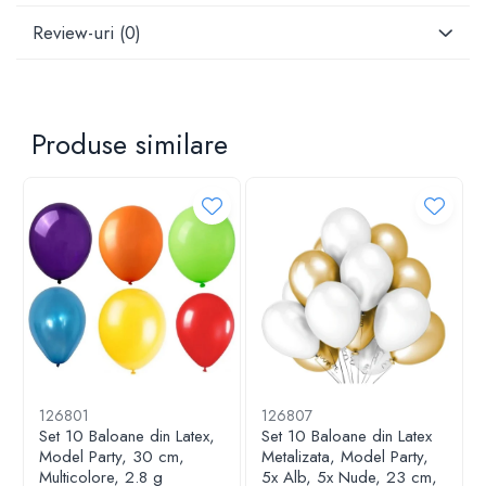
Review-uri
(0)
Produse similare
Caracteristici
Design elegant
: Model cifra, cu
finisaj auriu
126801
126807
lucios
, ideal pentru decorarea torturilor festive.
Set 10 Baloane din Latex,
Set 10 Baloane din Latex
Model Party, 30 cm,
Metalizata, Model Party,
Multicolore, 2.8 g
5x Alb, 5x Nude, 23 cm,