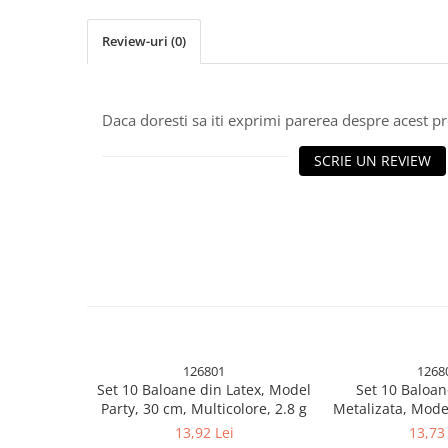
Uscatoare si Standere Haine
Articole pentru Gradina si Bricolaj
Review-uri
(0)
Articole pentru Iluminat
Corpuri de iluminat
Lampi de veghe
Daca doresti sa iti exprimi parerea despre acest 
Articole si, Echipamente pentru
SCRIE UN REVIEW
Transport şi Ridicat
Pelerine, Umbrele si Accesorii
Videoproiectoare
Accesorii Auto
Accesorii Auto
Kit-uri Siguranţă Auto
Suporti auto
126801
1268
Accesorii biciclete
Set 10 Baloane din Latex, Model
Set 10 Baloan
Ochelari de Protecţie
Party, 30 cm, Multicolore, 2.8 g
Metalizata, Model
5x Nude, 23
13,92 Lei
13,73 
Articole de plaja