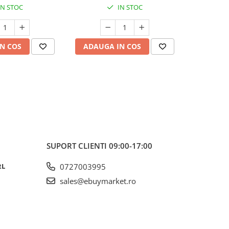
IN STOC
IN STOC
cm, 1.4 g
N COS
ADAUGA IN COS
ADAUG
SUPORT CLIENTI
09:00-17:00
RL
0727003995
sales@ebuymarket.ro