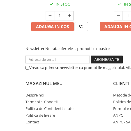
Pistoale cu apa
IN STOC
IN 
Articole pentru Copii
Articole Diverse copii
ADAUGA IN COS
ADAUGA IN 
Articole diverse pentru copii
Covorase de joaca
Genti, Portofele, Penare
Newsletter
Nu rata ofertele si promotiile noastre
Ingrijire Unghii
Jucarii Creative
Vreau sa primesc newsletter cu promotiile magazinului. Af
Jucarii pentru copii
MAGAZINUL MEU
CLIENTI
Jucarii si Jocuri
Jucarii si Jocuri
Despre noi
Metode de
Markere si Set Desen
Termeni si Conditii
Politica d
Politica de Confidentialitate
Formular 
Markere si Set Desen
Politica de livrare
ANPC
Scaune de masa bebe
Contact
ANPC - SA
Articole Petrecere