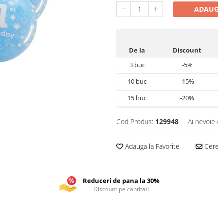
ADAUG
De la
Discount
3
buc
-5%
10
buc
-15%
15
buc
-20%
Cod Produs:
129948
Ai nevoie 
Adauga la Favorite
Cere 
Reduceri de pana la 30%
Discount pe cantitati