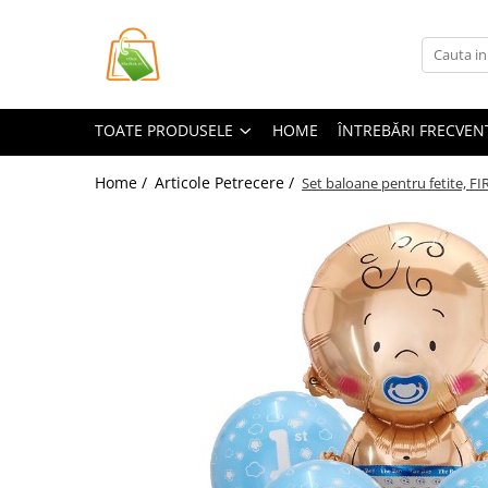
Toate Produsele
Casa si Bricolaj
TOATE PRODUSELE
HOME
ÎNTREBĂRI FRECVEN
Accesorii Birou si Consumabile
Articole pentru Animale
Home /
Articole Petrecere /
Set baloane pentru fetite, FI
Articole pentru baie
Articole pentru Bucatarie
Accesorii Bucătărie
Dozatoare Condimente
Forme cuburi de gheata
Genti Termoizolante Mancare
Organizatoare si Depozitare
Bucatarie
Organizatoare si Depozitare
Bucatarie