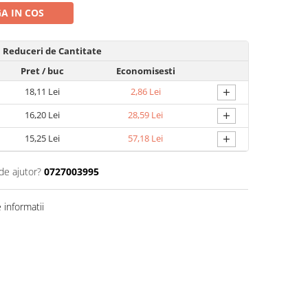
A IN COS
Reduceri de Cantitate
Pret
/ buc
Economisesti
+
18,11 Lei
2,86 Lei
+
16,20 Lei
28,59 Lei
+
15,25 Lei
57,18 Lei
de ajutor?
0727003995
informatii