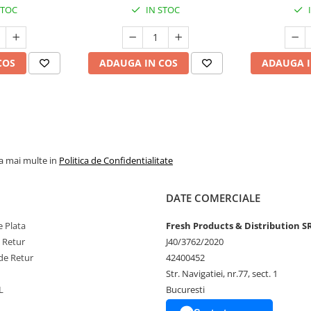
STOC
IN STOC
COS
ADAUGA IN COS
ADAUGA I
la mai multe in
Politica de Confidentialitate
DATE COMERCIALE
 Plata
Fresh Products & Distribution S
e Retur
J40/3762/2020
de Retur
42400452
Str. Navigatiei, nr.77, sect. 1
L
Bucuresti