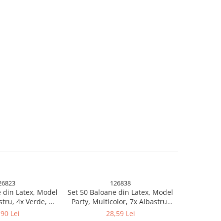
26823
126838
 din Latex, Model
Set 50 Baloane din Latex, Model
Set 25 B
stru, 4x Verde, 4x
Party, Multicolor, 7x Albastru,
Metalizata,
ben, 4x Mov, 5x
7x Verde, 7x Galben, 7x Mov, 7x
Mult
,90 Lei
28,59 Lei
, 23 cm, 1.4 g
Portocaliu, 7x Roz, 8x Rosu, 23