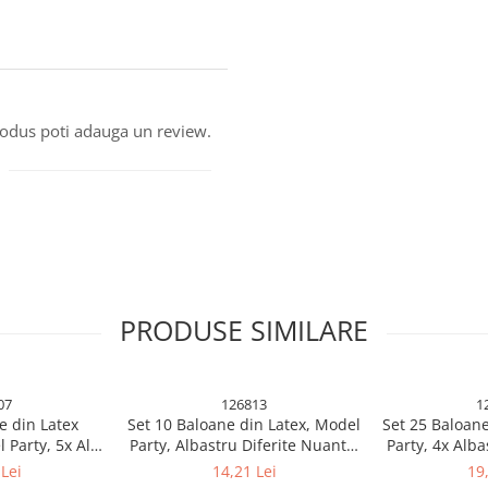
produs poti adauga un review.
PRODUSE SIMILARE
07
126813
1
e din Latex
Set 10 Baloane din Latex, Model
Set 25 Baloane
 Party, 5x Alb,
Party, Albastru Diferite Nuante,
Party, 4x Alba
 cm, 2.2 g
30 cm, 2.8 g
Rosu, 4x Gal
Lei
14,21 Lei
19
Portocaliu