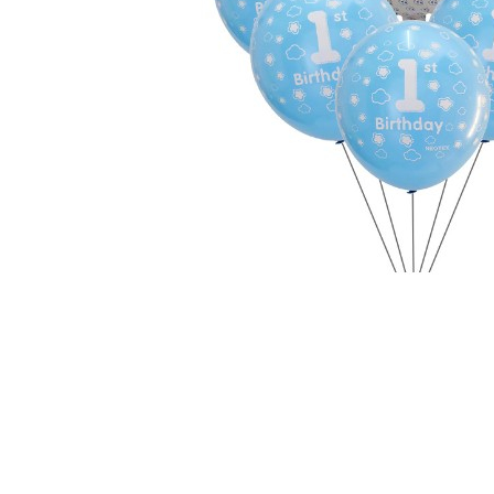
Pahare, Sticle si Cani
Ustensile pentru Bucătărie
Ustensile pentru Bucătărie
Veselă pentru Masă
Articole pentru Casa si Curatenie
Accesorii Ingrijire Casa
Cutii depozitare
Diverse Casa
Incalzire si climatizare
Lumanari
Maturi, Perii, Mopuri si Galeti
Perne Voiaj, Paturi si Textile
Produse ingrijire incaltaminte
Radiatoare si Seminee electrice
Steaguri
Tapet 3D Autoadeziv
Umidificatoare