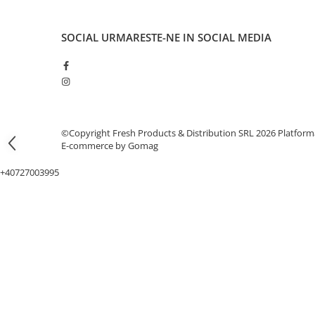
Accesorii Baloane
Accesorii Petrecere
SOCIAL
URMARESTE-NE IN SOCIAL MEDIA
Articole Petrecere
Articole Servire Masa
Baloane Folie
Baloane Coronita
©Copyright Fresh Products & Distribution SRL 2026
Platform
Baloane cu Suport
E-commerce by Gomag
Baloane Tip Bratara
+40727003995
Cifre
Figurine si Baloane 3D
Litere
Seturi Baloane Folie
Tematica Fata/Baiat
Baloane Latex
Baloane si Accesorii Absolvire
Baloane si Accesorii Halloween