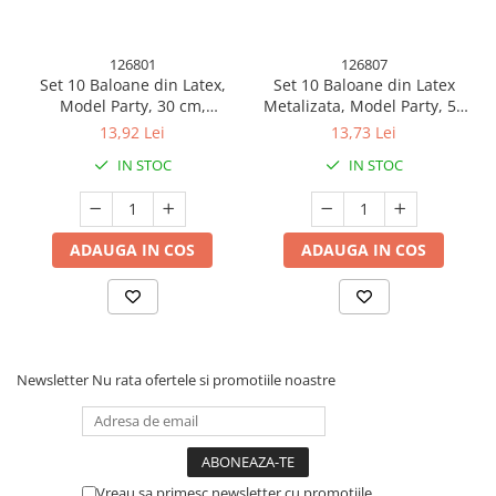
Articole Petrecere
Accesorii Baloane
126801
126807
Accesorii Petrecere
Set 10 Baloane din Latex,
Set 10 Baloane din Latex
Model Party, 30 cm,
Metalizata, Model Party, 5x
Articole Petrecere
Multicolore, 2.8 g
Alb, 5x Nude, 23 cm, 2.2 g
13,92 Lei
13,73 Lei
Articole Servire Masa
IN STOC
IN STOC
Baloane Folie
Baloane Coronita
Baloane cu Suport
ADAUGA IN COS
ADAUGA IN COS
Baloane Tip Bratara
Cifre
Figurine si Baloane 3D
Litere
Newsletter
Nu rata ofertele si promotiile noastre
Seturi Baloane Folie
Tematica Fata/Baiat
Baloane Latex
Baloane si Accesorii Absolvire
Vreau sa primesc newsletter cu promotiile