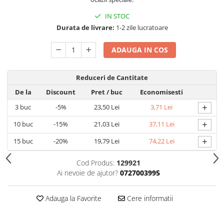
Umidificatoare
Uscatoare si Standere Haine
IN STOC
Durata de livrare:
1-2 zile lucratoare
Articole pentru Gradina si Bricolaj
Articole pentru Iluminat
ADAUGA IN COS
Corpuri de iluminat
Lampi de veghe
Reduceri de Cantitate
Articole si, Echipamente pentru
De la
Discount
Pret
/ buc
Economisesti
Transport şi Ridicat
+
3
buc
-5%
23,50 Lei
3,71 Lei
Pelerine, Umbrele si Accesorii
+
10
buc
-15%
21,03 Lei
37,11 Lei
Videoproiectoare
+
15
buc
-20%
19,79 Lei
74,22 Lei
Accesorii Auto
Accesorii Auto
Cod Produs:
129921
Kit-uri Siguranţă Auto
Ai nevoie de ajutor?
0727003995
Suporti auto
Adauga la Favorite
Cere informatii
Accesorii biciclete
Ochelari de Protecţie