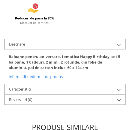
Articole de plaja
Pistoale cu apa
Reduceri de pana la 30%
Articole pentru Copii
Discount pe cantitati
Articole Diverse copii
Articole diverse pentru copii
Descriere
Covorase de joaca
Genti, Portofele, Penare
Baloane pentru aniversare, tematica Happy Birthday, set 5
baloane, 1 Cadouri, 2 inimi, 2 rotunde, din folie de
Ingrijire Unghii
aluminiu, pai de carton inclus, 60 x 124 cm
Jucarii Creative
Informatii conformitate produs
Jucarii pentru copii
Caracteristici
Jucarii si Jocuri
Jucarii si Jocuri
Review-uri
(0)
Markere si Set Desen
Markere si Set Desen
PRODUSE SIMILARE
Scaune de masa bebe