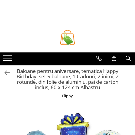
Toate Produsele
Casa si Bricolaj
Accesorii Birou si Consumabile
Articole pentru Animale
Articole pentru baie
Articole pentru Bucatarie
Baloane pentru aniversare, tematica Happy
Birthday, set 5 baloane, 1 Cadouri, 2 inimi, 2
Accesorii Bucătărie
rotunde, din folie de aluminiu, pai de carton
Dozatoare Condimente
inclus, 60 x 124 cm Albastru
Forme cuburi de gheata
Flippy
Genti Termoizolante Mancare
Organizatoare si Depozitare
Bucatarie
Organizatoare si Depozitare
Bucatarie