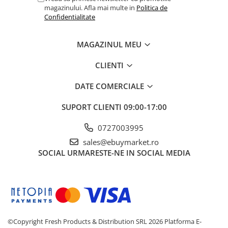
magazinului. Afla mai multe in
Politica de
Baloane si Accesorii Halloween
Confidentialitate
Banda adeziva
Confetti
MAGAZINUL MEU
Costume si Deghizare
CLIENTI
Fete Masa si Perdele Franjurate
DATE COMERCIALE
Lumanari si Toppere
Pompe Baloane
SUPORT CLIENTI
09:00-17:00
Seturi si Arcade Baloane
0727003995
Tematica Nunta
sales@ebuymarket.ro
SOCIAL
URMARESTE-NE IN SOCIAL MEDIA
Craciun
Articole Craciun Bucatarie
Brazi Craciun
Costume Craciun
Covorase Brad
©Copyright Fresh Products & Distribution SRL 2026
Platforma E-