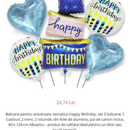
Pahare, Sticle si Cani
Ustensile pentru Bucătărie
Ustensile pentru Bucătărie
Veselă pentru Masă
Articole pentru Casa si Curatenie
Accesorii Ingrijire Casa
Cutii depozitare
Diverse Casa
Incalzire si climatizare
Lumanari
Maturi, Perii, Mopuri si Galeti
Perne Voiaj, Paturi si Textile
Produse Curatenie
Produse ingrijire incaltaminte
24,74 Lei
Radiatoare si Seminee electrice
Baloane pentru aniversare, tematica Happy Birthday, set 5 baloane, 1
Steaguri
Cadouri, 2 inimi, 2 rotunde, din folie de aluminiu, pai de carton inclus,
Tapet 3D Autoadeziv
60 x 124 cm Albastru – produs de calitate ideal pentru uz zilnic sau
ocazii speciale.