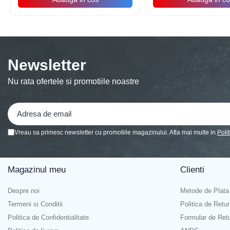
Accesorii Baloane
Accesorii Petrecere
Articole Petrecere
Articole Servire Masa
Newsletter
Baloane Folie
Nu rata ofertele si promotiile noastre
Baloane Coronita
Baloane cu Suport
Baloane Tip Bratara
Cifre
Vreau sa primesc newsletter cu promotiile magazinului. Afla mai multe in
Poli
Figurine si Baloane 3D
Litere
Magazinul meu
Clienti
Seturi Baloane Folie
Tematica Fata/Baiat
Despre noi
Metode de Plata
Baloane Latex
Termeni si Conditii
Politica de Retur
Baloane si Accesorii Absolvire
Politica de Confidentialitate
Formular de Ret
Baloane si Accesorii Halloween