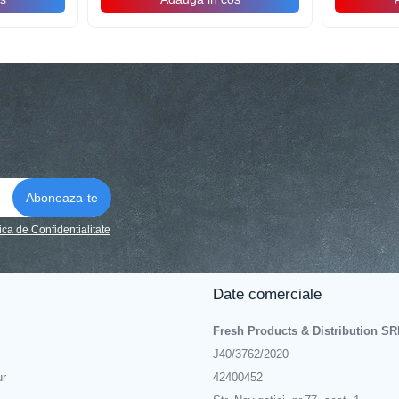
tica de Confidentialitate
Date comerciale
Fresh Products & Distribution SR
J40/3762/2020
ur
42400452