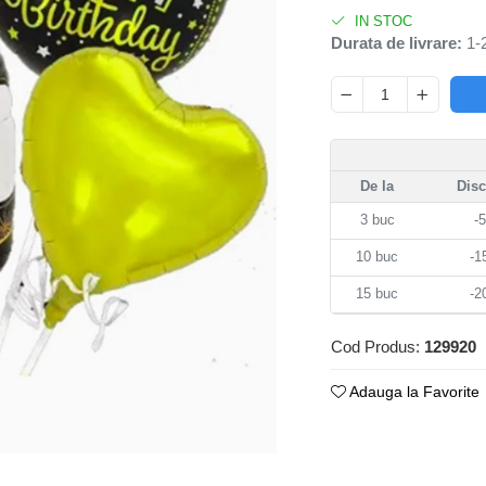
IN STOC
Durata de livrare:
1-2
De la
Dis
3
buc
-
10
buc
-
15
buc
-
Cod Produs:
129920
Adauga la Favorite