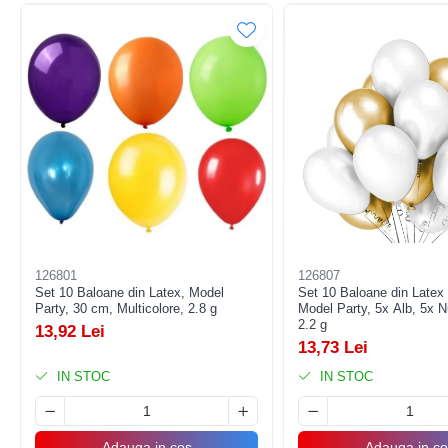
Pistoale cu apa
Articole pentru Copii
Articole Diverse copii
Articole diverse pentru copii
Covorase de joaca
Genti, Portofele, Penare
Ingrijire Unghii
Jucarii Creative
Jucarii pentru copii
126801
126807
Jucarii si Jocuri
Set 10 Baloane din Latex, Model
Set 10 Baloane din Latex 
Party, 30 cm, Multicolore, 2.8 g
Model Party, 5x Alb, 5x 
Jucarii si Jocuri
2.2 g
13,92 Lei
13,73 Lei
Markere si Set Desen
IN STOC
IN STOC
Markere si Set Desen
Scaune de masa bebe
Articole Petrecere
Adauga in cos
Adauga in co