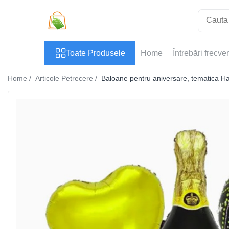
Toate Produsele
Toate Produsele
Home
Întrebări frecve
Casa si Bricolaj
Accesorii Birou si Consumabile
Home /
Articole Petrecere /
Baloane pentru aniversare, tematica Hap
Articole pentru Animale
Articole pentru baie
Articole pentru Bucatarie
Accesorii Bucătărie
Dozatoare Condimente
Forme cuburi de gheata
Genti Termoizolante Mancare
Organizatoare si Depozitare
Bucatarie
Organizatoare si Depozitare
Bucatarie