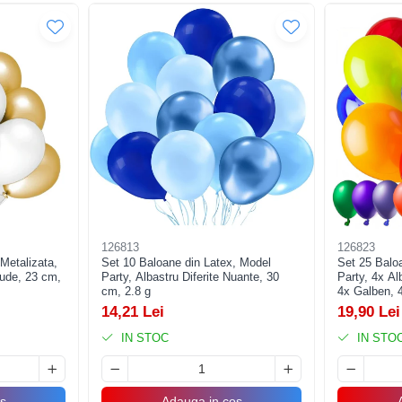
126813
126823
Metalizata,
Set 10 Baloane din Latex, Model
Set 25 Balo
Nude, 23 cm,
Party, Albastru Diferite Nuante, 30
Party, 4x Al
cm, 2.8 g
4x Galben, 4
cm, 1.4 g
14,21 Lei
19,90 Lei
IN STOC
IN STO
s
Adauga in cos