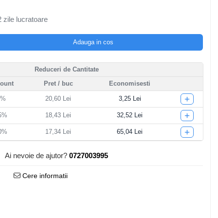
 zile lucratoare
Adauga in cos
Reduceri de Cantitate
count
Pret
/ buc
Economisesti
+
5%
20,60 Lei
3,25 Lei
+
15%
18,43 Lei
32,52 Lei
+
20%
17,34 Lei
65,04 Lei
Ai nevoie de ajutor?
0727003995
Cere informatii