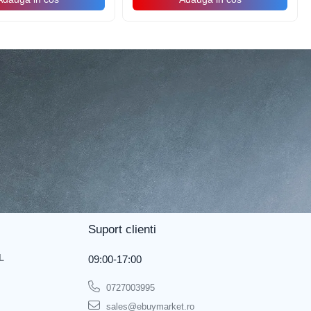
Suport clienti
L
09:00-17:00
0727003995
sales@ebuymarket.ro