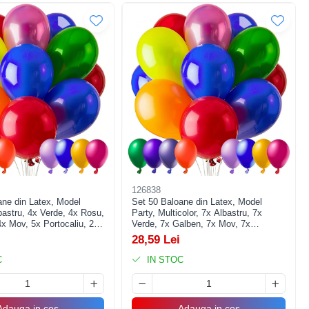
126838
ane din Latex, Model
Set 50 Baloane din Latex, Model
bastru, 4x Verde, 4x Rosu,
Party, Multicolor, 7x Albastru, 7x
x Mov, 5x Portocaliu, 23
Verde, 7x Galben, 7x Mov, 7x
Portocaliu, 7x Roz, 8x Rosu, 23 cm,
28,59 Lei
1.4 g
C
IN STOC
Adauga in cos
Adauga in cos