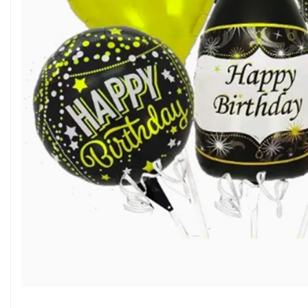
Pahare, Sticle si Cani
Ustensile pentru Bucătărie
Ustensile pentru Bucătărie
Veselă pentru Masă
Articole pentru Casa si Curatenie
Accesorii Ingrijire Casa
Cutii depozitare
Diverse Casa
Incalzire si climatizare
Lumanari
Maturi, Perii, Mopuri si Galeti
Perne Voiaj, Paturi si Textile
Produse ingrijire incaltaminte
Radiatoare si Seminee electrice
Steaguri
Tapet 3D Autoadeziv
Umidificatoare