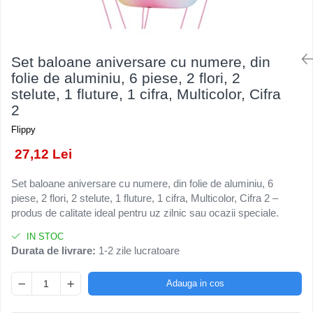
Kendama Rubber Grip V3 Cupe
Baloane Latex
Ustensile pentru Bucătărie
Iluminat Festiv
Mari
Baloane si Accesorii Absolvire
Veselă pentru Masă
Instalatii de Craciun
Kendama Silken V3 King Size
Articole pentru Casa si Curatenie
Baloane si Accesorii Halloween
Liniar / Sir
Set baloane aniversare cu numere, din
Kendama Super Sticky V2 Cupe
Accesorii Ingrijire Casa
Banda adeziva
folie de aluminiu, 6 piese, 2 flori, 2
Mari
Ornamente Brad
Cutii depozitare
stelute, 1 fluture, 1 cifra, Multicolor, Cifra
Confetti
Suport Decorativ Lumanare
2
Diverse Casa
Costume si Deghizare
Incalzire si climatizare
Flippy
Fete Masa si Perdele Franjurate
Lumanari
27,12 Lei
Lumanari si Toppere
Maturi, Perii, Mopuri si Galeti
Perne Voiaj, Paturi si Textile
Pompe Baloane
Set baloane aniversare cu numere, din folie de aluminiu, 6
piese, 2 flori, 2 stelute, 1 fluture, 1 cifra, Multicolor, Cifra 2 –
Produse ingrijire incaltaminte
Seturi si Arcade Baloane
produs de calitate ideal pentru uz zilnic sau ocazii speciale.
Radiatoare si Seminee electrice
Tematica Nunta
Steaguri
IN STOC
Durata de livrare:
1-2 zile lucratoare
Tapet 3D Autoadeziv
Umidificatoare
Adauga in cos
Uscatoare si Standere Haine
Articole pentru Gradina si Bricolaj