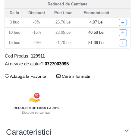
Reduceri de Cantitate
Articole pentru Iluminat
De la
Discount
Pret
/ buc
Economisesti
Corpuri de iluminat
+
3
buc
-5%
25,76 Lei
4,07 Lei
Lampi de veghe
+
10
buc
-15%
23,05 Lei
40,68 Lei
Articole si, Echipamente pentru
Transport şi Ridicat
+
15
buc
-20%
21,70 Lei
81,36 Lei
Pelerine, Umbrele si Accesorii
Cod Produs:
129911
Videoproiectoare
Ai nevoie de ajutor?
0727003995
Adauga la Favorite
Cere informatii
REDUCERI DE PANA LA 30%
Discount pe cantitati
Caracteristici