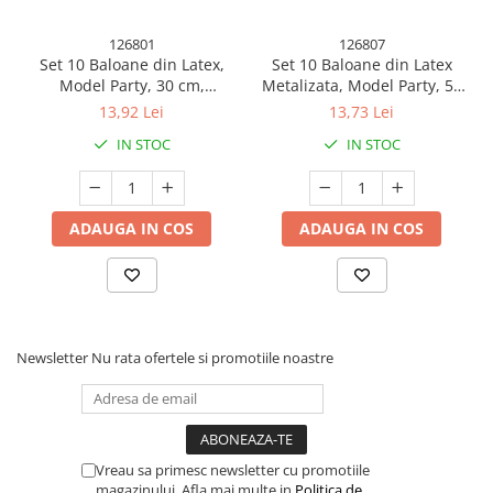
Articole Petrecere
126801
126807
Accesorii Baloane
Set 10 Baloane din Latex,
Set 10 Baloane din Latex
Accesorii Petrecere
Model Party, 30 cm,
Metalizata, Model Party, 5x
Multicolore, 2.8 g
Alb, 5x Nude, 23 cm, 2.2 g
13,92 Lei
13,73 Lei
Articole Petrecere
IN STOC
IN STOC
Articole Servire Masa
Baloane Folie
Baloane Coronita
ADAUGA IN COS
ADAUGA IN COS
Baloane cu Suport
Baloane Tip Bratara
Cifre
Figurine si Baloane 3D
Newsletter
Nu rata ofertele si promotiile noastre
Litere
Seturi Baloane Folie
Tematica Fata/Baiat
Baloane Latex
Vreau sa primesc newsletter cu promotiile
Baloane si Accesorii Absolvire
magazinului. Afla mai multe in
Politica de