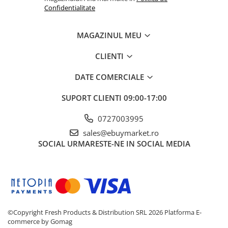
Confidentialitate
Baloane si Accesorii Halloween
Banda adeziva
MAGAZINUL MEU
Confetti
CLIENTI
Costume si Deghizare
Fete Masa si Perdele Franjurate
DATE COMERCIALE
Lumanari si Toppere
SUPORT CLIENTI
09:00-17:00
Pompe Baloane
0727003995
Seturi si Arcade Baloane
sales@ebuymarket.ro
Tematica Nunta
SOCIAL
URMARESTE-NE IN SOCIAL MEDIA
Craciun
Articole Craciun Bucatarie
Brazi Craciun
Costume Craciun
©Copyright Fresh Products & Distribution SRL 2026
Platforma E-
Covorase Brad
commerce by Gomag