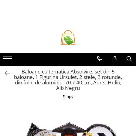
Toate Produsele
Casa si Bricolaj
Accesorii Birou si Consumabile
Articole pentru Animale
Articole pentru baie
Articole pentru Bucatarie
Baloane cu tematica Absolvire, set din 5
baloane, 1 Figurina Ursulet, 2 stele, 2 rotunde,
Accesorii Bucătărie
din folie de aluminiu, 70 x 40 cm, Aer si Heliu,
Dozatoare Condimente
Alb Negru
Forme cuburi de gheata
Flippy
Genti Termoizolante Mancare
Organizatoare si Depozitare
Bucatarie
Organizatoare si Depozitare
Bucatarie