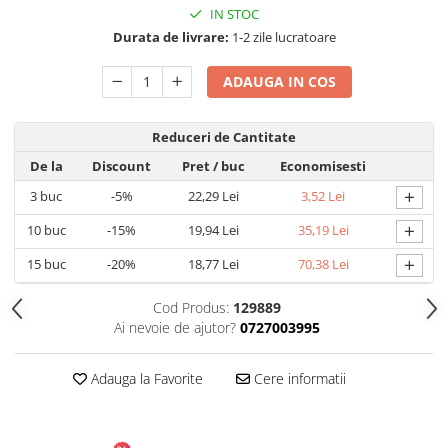
Umidificatoare
IN STOC
Uscatoare si Standere Haine
Durata de livrare:
1-2 zile lucratoare
Articole pentru Gradina si Bricolaj
ADAUGA IN COS
Articole pentru Iluminat
Corpuri de iluminat
Reduceri de Cantitate
Lampi de veghe
De la
Discount
Pret
/ buc
Economisesti
Articole si, Echipamente pentru
Transport şi Ridicat
+
3
buc
-5%
22,29 Lei
3,52 Lei
Pelerine, Umbrele si Accesorii
+
10
buc
-15%
19,94 Lei
35,19 Lei
Videoproiectoare
+
15
buc
-20%
18,77 Lei
70,38 Lei
Accesorii Auto
Cod Produs:
129889
Accesorii Auto
Ai nevoie de ajutor?
0727003995
Kit-uri Siguranţă Auto
Suporti auto
Adauga la Favorite
Cere informatii
Accesorii biciclete
Ochelari de Protecţie