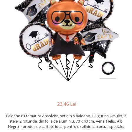
Pahare, Sticle si Cani
Ustensile pentru Bucătărie
Ustensile pentru Bucătărie
Veselă pentru Masă
Articole pentru Casa si Curatenie
Accesorii Ingrijire Casa
Cutii depozitare
Diverse Casa
Incalzire si climatizare
Lumanari
Maturi, Perii, Mopuri si Galeti
Perne Voiaj, Paturi si Textile
Produse Curatenie
Produse ingrijire incaltaminte
23,46 Lei
Radiatoare si Seminee electrice
Baloane cu tematica Absolvire, set din 5 baloane, 1 Figurina Ursulet, 2
Steaguri
stele, 2 rotunde, din folie de aluminiu, 70 x 40 cm, Aer si Heliu, Alb
Tapet 3D Autoadeziv
Negru – produs de calitate ideal pentru uz zilnic sau ocazii speciale.