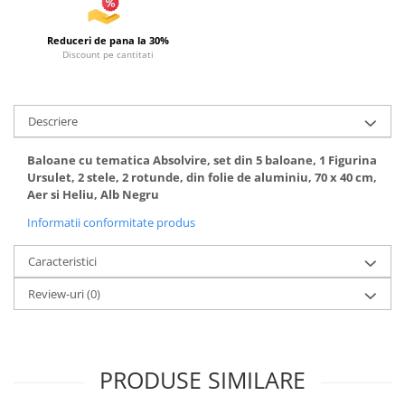
Articole de plaja
Pistoale cu apa
Reduceri de pana la 30%
Discount pe cantitati
Articole pentru Copii
Articole Diverse copii
Articole diverse pentru copii
Descriere
Covorase de joaca
Baloane cu tematica Absolvire, set din 5 baloane, 1 Figurina
Genti, Portofele, Penare
Ursulet, 2 stele, 2 rotunde, din folie de aluminiu, 70 x 40 cm,
Aer si Heliu, Alb Negru
Ingrijire Unghii
Informatii conformitate produs
Jucarii Creative
Jucarii pentru copii
Caracteristici
Jucarii si Jocuri
Review-uri
(0)
Jucarii si Jocuri
Markere si Set Desen
Markere si Set Desen
PRODUSE SIMILARE
Scaune de masa bebe