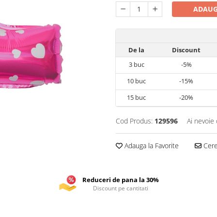
ADAUG
De la
Discount
3
buc
-5%
10
buc
-15%
15
buc
-20%
Cod Produs:
129596
Ai nevoie 
Adauga la Favorite
Cere 
Reduceri de pana la 30%
Discount pe cantitati