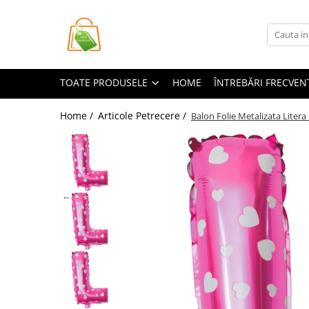
Toate Produsele
Casa si Bricolaj
TOATE PRODUSELE
HOME
ÎNTREBĂRI FRECVEN
Accesorii Birou si Consumabile
Articole pentru Animale
Home /
Articole Petrecere /
Balon Folie Metalizata Litera
Articole pentru baie
Articole pentru Bucatarie
Accesorii Bucătărie
Dozatoare Condimente
Forme cuburi de gheata
Genti Termoizolante Mancare
Organizatoare si Depozitare
Bucatarie
Organizatoare si Depozitare
Bucatarie