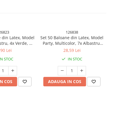
26823
126838
 din Latex, Model
Set 50 Baloane din Latex, Model
Set 25 B
stru, 4x Verde, 4x
Party, Multicolor, 7x Albastru,
Metalizata,
ben, 4x Mov, 5x
7x Verde, 7x Galben, 7x Mov, 7x
Mult
,90 Lei
28,59 Lei
, 23 cm, 1.4 g
Portocaliu, 7x Roz, 8x Rosu, 23
IN STOC
IN STOC
cm, 1.4 g
N COS
ADAUGA IN COS
ADAUG