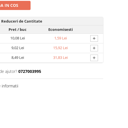
A IN COS
Reduceri de Cantitate
Pret
/ buc
Economisesti
+
10,08 Lei
1,59 Lei
+
9,02 Lei
15,92 Lei
+
8,49 Lei
31,83 Lei
de ajutor?
0727003995
informatii