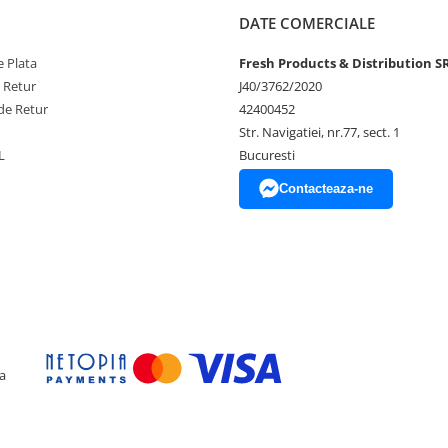
DATE COMERCIALE
 Plata
Fresh Products & Distribution S
e Retur
J40/3762/2020
de Retur
42400452
Str. Navigatiei, nr.77, sect. 1
ului
L
Bucuresti
Contacteaza-ne
unerea directa la soare, aer
 experiența speciala, plina de
a