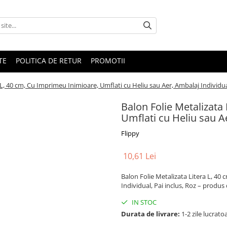
TE
POLITICA DE RETUR
PROMOTII
 L, 40 cm, Cu Imprimeu Inimioare, Umflati cu Heliu sau Aer, Ambalaj Individual
Balon Folie Metalizata
Umflati cu Heliu sau Ae
Flippy
10,61 Lei
Balon Folie Metalizata Litera L, 40
Individual, Pai inclus, Roz – produs d
IN STOC
Durata de livrare:
1-2 zile lucrato