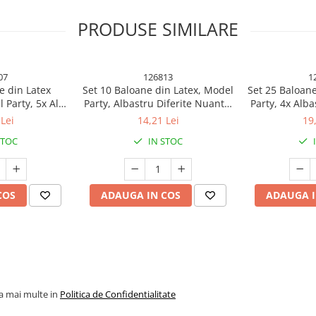
PRODUSE SIMILARE
07
126813
1
e din Latex
Set 10 Baloane din Latex, Model
Set 25 Baloane
 Party, 5x Alb,
Party, Albastru Diferite Nuante,
Party, 4x Alba
 cm, 2.2 g
30 cm, 2.8 g
Rosu, 4x Gal
Lei
14,21 Lei
19
Portocaliu
STOC
IN STOC
 pentru fiecare ocazie!
COS
ADAUGA IN COS
ADAUGA I
tru a aduce un plus de magie și
lvire, baby shower sau gender
 aceste baloane sunt esențiale
 aluminiu, baloanele sunt durabile
ferindu-ți flexibilitatea de a le
la mai multe in
Politica de Confidentialitate
ent pentru o umflare ușoara, astfel