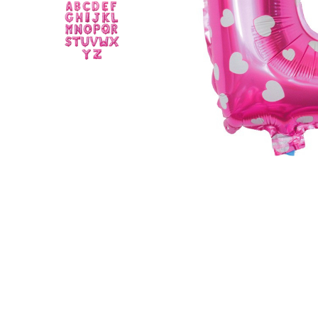
Pahare, Sticle si Cani
Ustensile pentru Bucătărie
Ustensile pentru Bucătărie
Veselă pentru Masă
Articole pentru Casa si Curatenie
Accesorii Ingrijire Casa
Cutii depozitare
Diverse Casa
Incalzire si climatizare
Lumanari
Maturi, Perii, Mopuri si Galeti
Perne Voiaj, Paturi si Textile
Produse ingrijire incaltaminte
Radiatoare si Seminee electrice
Steaguri
Tapet 3D Autoadeziv
Umidificatoare