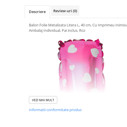
Uscatoare si Standere Haine
Articole pentru Gradina si Bricolaj
Review-uri
(0)
Descriere
Articole pentru Iluminat
Balon Folie Metalizata Litera L, 40 cm, Cu Imprimeu Inimioa
Corpuri de iluminat
Ambalaj Individual, Pai inclus, Roz
Lampi de veghe
Articole si, Echipamente pentru
Transport şi Ridicat
Pelerine, Umbrele si Accesorii
Videoproiectoare
Accesorii Auto
Accesorii Auto
Kit-uri Siguranţă Auto
Suporti auto
VEZI MAI MULT
Accesorii biciclete
Informatii conformitate produs
Ochelari de Protecţie
Articole de plaja