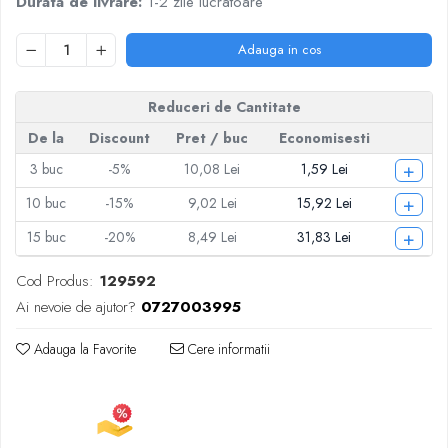
Durata de livrare:
1-2 zile lucratoare
Articole pentru Iluminat
Corpuri de iluminat
Adauga in cos
Lampi de veghe
Articole si, Echipamente pentru
Reduceri de Cantitate
Transport şi Ridicat
De la
Discount
Pret
/ buc
Economisesti
Pelerine, Umbrele si Accesorii
+
3
buc
-5%
10,08 Lei
1,59 Lei
Videoproiectoare
+
10
buc
-15%
9,02 Lei
15,92 Lei
+
15
buc
-20%
8,49 Lei
31,83 Lei
Cod Produs:
129592
Ai nevoie de ajutor?
0727003995
Adauga la Favorite
Cere informatii