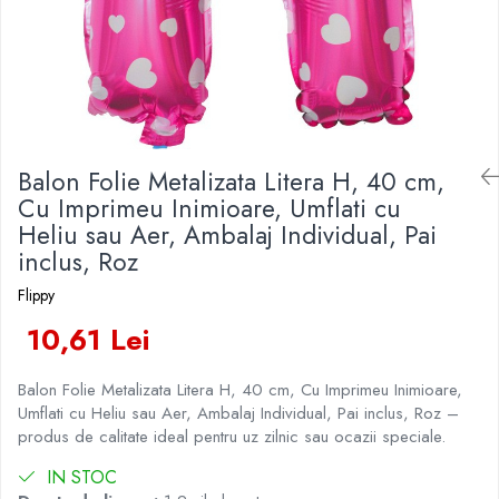
Veselă pentru Masă
Kendama Rubber Grip V3 Cupe
Baloane Latex
Iluminat Festiv
Mari
Articole pentru Casa si Curatenie
Baloane si Accesorii Absolvire
Instalatii de Craciun
Kendama Silken V3 King Size
Accesorii Ingrijire Casa
Baloane si Accesorii Halloween
Liniar / Sir
Cutii depozitare
Kendama Super Sticky V2 Cupe
Banda adeziva
Mari
Ornamente Brad
Diverse Casa
Confetti
Incalzire si climatizare
Suport Decorativ Lumanare
Balon Folie Metalizata Litera H, 40 cm,
Costume si Deghizare
Lumanari
Cu Imprimeu Inimioare, Umflati cu
Maturi, Perii, Mopuri si Galeti
Fete Masa si Perdele Franjurate
Heliu sau Aer, Ambalaj Individual, Pai
Perne Voiaj, Paturi si Textile
inclus, Roz
Lumanari si Toppere
Produse Curatenie
Pompe Baloane
Flippy
Produse ingrijire incaltaminte
Seturi si Arcade Baloane
10,61 Lei
Radiatoare si Seminee electrice
Tematica Nunta
Steaguri
Balon Folie Metalizata Litera H, 40 cm, Cu Imprimeu Inimioare,
Tapet 3D Autoadeziv
Umflati cu Heliu sau Aer, Ambalaj Individual, Pai inclus, Roz –
Umidificatoare
produs de calitate ideal pentru uz zilnic sau ocazii speciale.
Uscatoare si Standere Haine
IN STOC
Articole pentru Gradina si Bricolaj