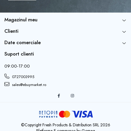
Magazinul meu
Clienti
Date comerciale
Suport clienti
09:00-17:00
0727003995
sales@ebuymarket.ro
INSTRUCTIUNI
©Copyright Fresh Products & Distribution SRL 2026
- Intindeti balonul si introduceti betisorul din pachet in
Platforma E-commerce by Gomag