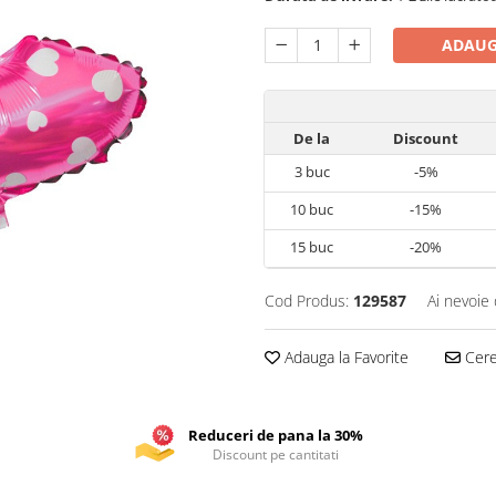
ADAUG
De la
Discount
3
buc
-5%
10
buc
-15%
15
buc
-20%
Cod Produs:
129587
Ai nevoie 
Adauga la Favorite
Cere 
Reduceri de pana la 30%
Discount pe cantitati