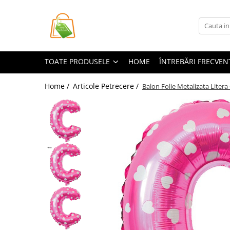
Toate Produsele
Casa si Bricolaj
TOATE PRODUSELE
HOME
ÎNTREBĂRI FRECVEN
Accesorii Birou si Consumabile
Articole pentru Animale
Home /
Articole Petrecere /
Balon Folie Metalizata Litera
Articole pentru baie
Articole pentru Bucatarie
Accesorii Bucătărie
Dozatoare Condimente
Forme cuburi de gheata
Genti Termoizolante Mancare
Organizatoare si Depozitare
Bucatarie
Organizatoare si Depozitare
Bucatarie