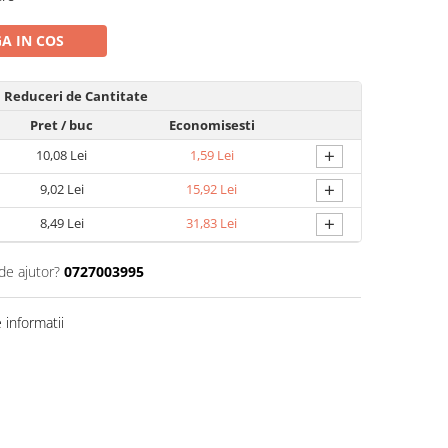
A IN COS
Reduceri de Cantitate
Pret
/ buc
Economisesti
+
10,08 Lei
1,59 Lei
+
9,02 Lei
15,92 Lei
+
8,49 Lei
31,83 Lei
de ajutor?
0727003995
informatii