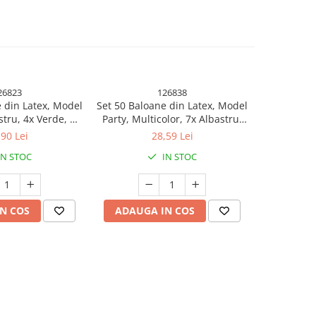
26823
126838
 din Latex, Model
Set 50 Baloane din Latex, Model
Set 25 B
stru, 4x Verde, 4x
Party, Multicolor, 7x Albastru,
Metalizata,
ben, 4x Mov, 5x
7x Verde, 7x Galben, 7x Mov, 7x
Mult
,90 Lei
28,59 Lei
, 23 cm, 1.4 g
Portocaliu, 7x Roz, 8x Rosu, 23
IN STOC
IN STOC
cm, 1.4 g
N COS
ADAUGA IN COS
ADAUG