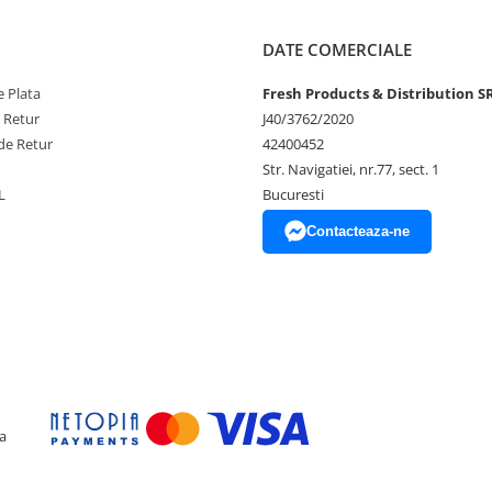
ent pentru o umflare ușoara, astfel
DATE COMERCIALE
 Plata
Fresh Products & Distribution S
e Retur
J40/3762/2020
de Retur
42400452
Str. Navigatiei, nr.77, sect. 1
ului
L
Bucuresti
Contacteaza-ne
unerea directa la soare, aer
 experiența speciala, plina de
a