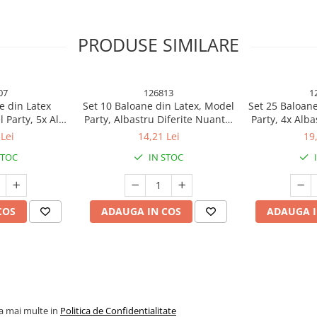
PRODUSE SIMILARE
07
126813
1
e din Latex
Set 10 Baloane din Latex, Model
Set 25 Baloane
 Party, 5x Alb,
Party, Albastru Diferite Nuante,
Party, 4x Alba
 cm, 2.2 g
30 cm, 2.8 g
Rosu, 4x Gal
Lei
14,21 Lei
19
Portocaliu
STOC
IN STOC
 pentru fiecare ocazie!
COS
ADAUGA IN COS
ADAUGA I
tru a aduce un plus de magie și
lvire, baby shower sau gender
 aceste baloane sunt esențiale
 aluminiu, baloanele sunt durabile
ferindu-ți flexibilitatea de a le
la mai multe in
Politica de Confidentialitate