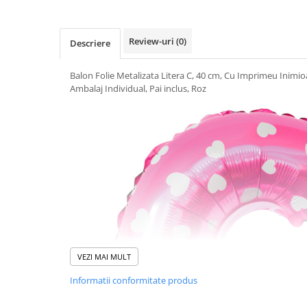
Uscatoare si Standere Haine
Articole pentru Gradina si Bricolaj
Review-uri
(0)
Articole pentru Iluminat
Descriere
Corpuri de iluminat
Balon Folie Metalizata Litera C, 40 cm, Cu Imprimeu Inimioa
Lampi de veghe
Ambalaj Individual, Pai inclus, Roz
Articole si, Echipamente pentru
Transport şi Ridicat
Pelerine, Umbrele si Accesorii
Videoproiectoare
Accesorii Auto
Accesorii Auto
Kit-uri Siguranţă Auto
Suporti auto
Accesorii biciclete
VEZI MAI MULT
Ochelari de Protecţie
Informatii conformitate produs
Articole de plaja