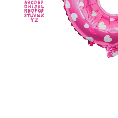
Pahare, Sticle si Cani
Ustensile pentru Bucătărie
Ustensile pentru Bucătărie
Veselă pentru Masă
Articole pentru Casa si Curatenie
Accesorii Ingrijire Casa
Cutii depozitare
Diverse Casa
Incalzire si climatizare
Lumanari
Maturi, Perii, Mopuri si Galeti
Perne Voiaj, Paturi si Textile
Produse ingrijire incaltaminte
Radiatoare si Seminee electrice
Steaguri
Tapet 3D Autoadeziv
Umidificatoare