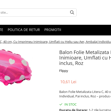
TE
POLITICA DE RETUR
PROMOTII
 C, 40 cm, Cu Imprimeu Inimioare, Umflati cu Heliu sau Aer, Ambalaj Individual
Balon Folie Metalizata
Inimioare, Umflati cu H
inclus, Roz
Flippy
10,61 Lei
Balon Folie Metalizata Litera C, 40
Individual, Pai inclus, Roz – produs d
IN STOC
Durata de livrare:
1-2 zile lucrato