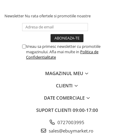
petrecere.
Instrucțiuni de utilizare:
Newsletter
Nu rata ofertele si promotiile noastre
Balonul se livreaza neumflat.
Setul contine un pai transparent pentru umflare balonului
Vreau sa primesc newsletter cu promotiile
Poate fi umflat cu aer sau heliu.
magazinului. Afla mai multe in
Politica de
Confidentialitate
Pentru a prelungi durata de viața a balonului, evita expunerea
directa la soare, aer condiționat, ger sau alte condiții extreme.
MAGAZINUL MEU
CLIENTI
Alege baloanele pentru a transforma orice eveniment într-o
experiența speciala, plina de culoare și eleganța!
DATE COMERCIALE
SUPORT CLIENTI
09:00-17:00
0727003995
sales@ebuymarket.ro