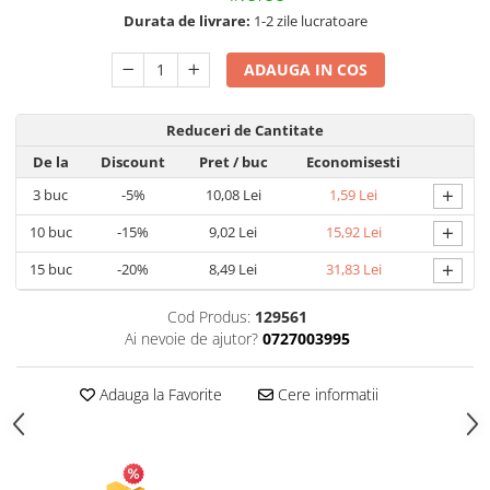
Durata de livrare:
1-2 zile lucratoare
Articole pentru Gradina si Bricolaj
Articole pentru Iluminat
ADAUGA IN COS
Corpuri de iluminat
Lampi de veghe
Reduceri de Cantitate
Articole si, Echipamente pentru
De la
Discount
Pret
/ buc
Economisesti
Transport şi Ridicat
+
3
buc
-5%
10,08 Lei
1,59 Lei
Pelerine, Umbrele si Accesorii
+
10
buc
-15%
9,02 Lei
15,92 Lei
Videoproiectoare
+
15
buc
-20%
8,49 Lei
31,83 Lei
Cod Produs:
129561
Ai nevoie de ajutor?
0727003995
Adauga la Favorite
Cere informatii