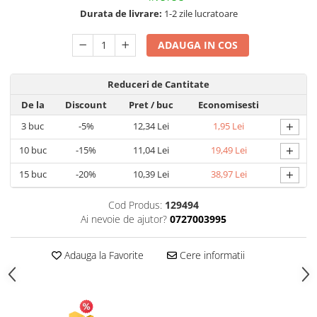
Durata de livrare:
1-2 zile lucratoare
Articole pentru Gradina si Bricolaj
Articole pentru Iluminat
ADAUGA IN COS
Corpuri de iluminat
Lampi de veghe
Reduceri de Cantitate
Articole si, Echipamente pentru
De la
Discount
Pret
/ buc
Economisesti
Transport şi Ridicat
+
3
buc
-5%
12,34 Lei
1,95 Lei
Pelerine, Umbrele si Accesorii
+
10
buc
-15%
11,04 Lei
19,49 Lei
Videoproiectoare
+
15
buc
-20%
10,39 Lei
38,97 Lei
Cod Produs:
129494
Ai nevoie de ajutor?
0727003995
Adauga la Favorite
Cere informatii