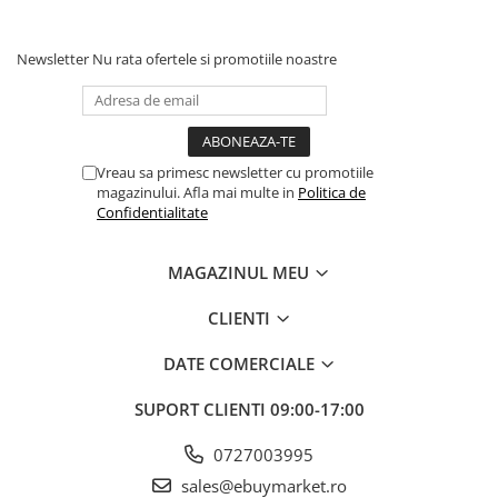
petrecere.
Instrucțiuni de utilizare:
Newsletter
Nu rata ofertele si promotiile noastre
Balonul se livreaza neumflat.
Setul contine un pai transparent pentru umflare balonului
Vreau sa primesc newsletter cu promotiile
Poate fi umflat cu aer sau heliu.
magazinului. Afla mai multe in
Politica de
Confidentialitate
Pentru a prelungi durata de viața a balonului, evita expunerea
directa la soare, aer condiționat, ger sau alte condiții extreme.
MAGAZINUL MEU
CLIENTI
Alege baloanele pentru a transforma orice eveniment într-o
experiența speciala, plina de culoare și eleganța!
DATE COMERCIALE
SUPORT CLIENTI
09:00-17:00
0727003995
sales@ebuymarket.ro