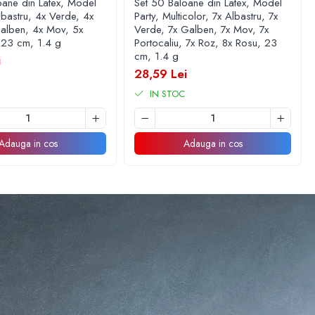
și cu heliu, oferindu-ți flexibilitatea de a le folosi în diverse
oane din Latex, Model
Set 50 Baloane din Latex, Model
lbastru, 4x Verde, 4x
Party, Multicolor, 7x Albastru, 7x
alben, 4x Mov, 5x
Verde, 7x Galben, 7x Mov, 7x
, 23 cm, 1.4 g
Portocaliu, 7x Roz, 8x Rosu, 23
cm, 1.4 g
i
28,59 Lei
IN STOC
Adauga in cos
Adauga in cos