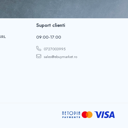
Suport clienti
 SRL
09:00-17:00
0727003995
sales@ebuymarket.ro