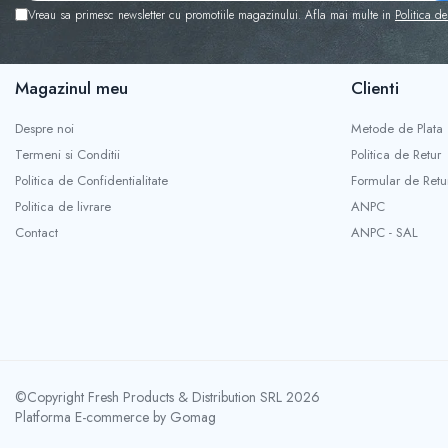
Banda adeziva
Vreau sa primesc newsletter cu promotiile magazinului. Afla mai multe in
Politica de
Confetti
Costume si Deghizare
Magazinul meu
Clienti
Fete Masa si Perdele Franjurate
Despre noi
Metode de Plata
Lumanari si Toppere
Termeni si Conditii
Politica de Retur
Pompe Baloane
Politica de Confidentialitate
Formular de Retu
Seturi si Arcade Baloane
Politica de livrare
ANPC
Tematica Nunta
Contact
ANPC - SAL
Craciun
Articole Craciun Bucatarie
Brazi Craciun
Costume Craciun
Covorase Brad
©Copyright Fresh Products & Distribution SRL 2026
Decoratiune Muzicala Craciun
Platforma E-commerce by Gomag
Decoratiuni Brad