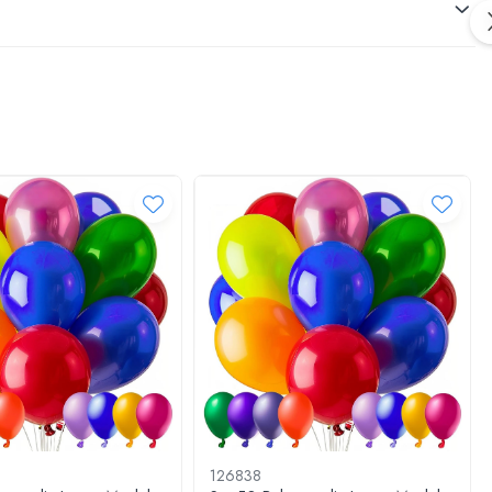
nta, botez, absolvire, baby shower sau gender reveal! Cu un
126838