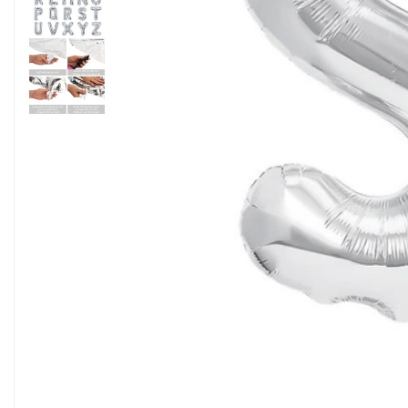
Ustensile pentru Bucătărie
Veselă pentru Masă
Articole pentru Casa si Curatenie
Accesorii Ingrijire Casa
Cutii depozitare
Diverse Casa
Incalzire si climatizare
Lumanari
Maturi, Perii, Mopuri si Galeti
Perne Voiaj, Paturi si Textile
Produse Curatenie
Produse ingrijire incaltaminte
Radiatoare si Seminee electrice
Steaguri
Tapet 3D Autoadeziv
Umidificatoare
Uscatoare si Standere Haine