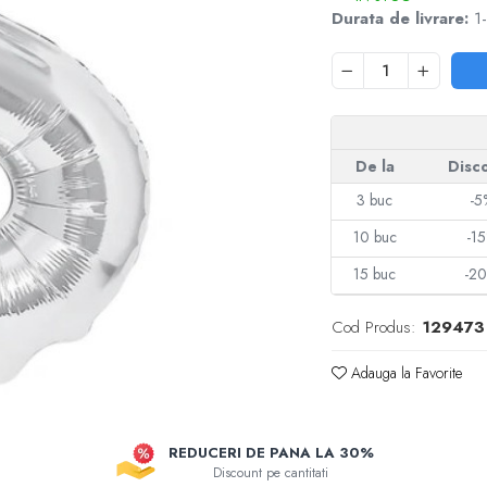
Durata de livrare:
1-
De la
Disc
3
buc
-5
10
buc
-1
15
buc
-2
Cod Produs:
129473
Adauga la Favorite
REDUCERI DE PANA LA 30%
Discount pe cantitati