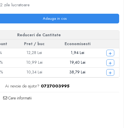
2 zile lucratoare
Adauga in cos
Reduceri de Cantitate
ount
Pret
/ buc
Economisesti
+
%
12,28 Lei
1,94 Lei
+
5%
10,99 Lei
19,40 Lei
+
0%
10,34 Lei
38,79 Lei
Ai nevoie de ajutor?
0727003995
Cere informatii