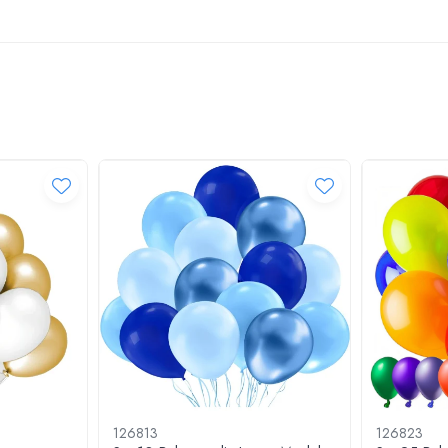
tru fiecare ocazie!
 aduce un plus de magie și culoare la orice petrecere, aniversare, nu
 esențiale pentru a crea o atmosfera de neuitat.
126813
126823