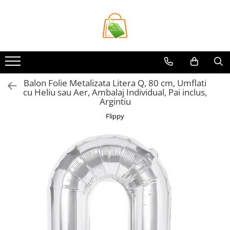
Toate Produsele
Casa si Bricolaj
Accesorii Birou si Consumabile
Balon Folie Metalizata Litera Q, 80 cm, Umflati
Articole pentru Animale
cu Heliu sau Aer, Ambalaj Individual, Pai inclus,
Articole pentru baie
Argintiu
Articole pentru Bucatarie
Flippy
Accesorii Bucătărie
Dozatoare Condimente
Forme cuburi de gheata
Genti Termoizolante Mancare
Organizatoare si Depozitare
Bucatarie
Organizatoare si Depozitare
Bucatarie