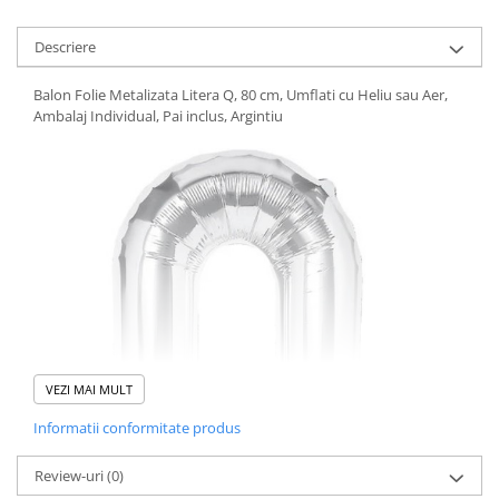
Pistoale cu apa
Articole pentru Copii
Descriere
Articole Diverse copii
Balon Folie Metalizata Litera Q, 80 cm, Umflati cu Heliu sau Aer,
Articole diverse pentru copii
Ambalaj Individual, Pai inclus, Argintiu
Covorase de joaca
Genti, Portofele, Penare
Ingrijire Unghii
Jucarii Creative
Jucarii pentru copii
Jucarii si Jocuri
Jucarii si Jocuri
Markere si Set Desen
VEZI MAI MULT
Markere si Set Desen
Informatii conformitate produs
Scaune de masa bebe
Review-uri
(0)
Articole Petrecere