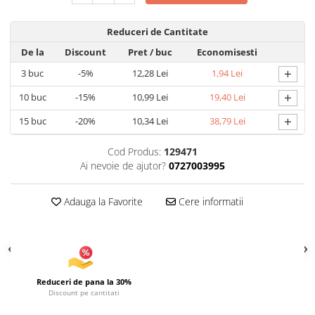
Uscatoare si Standere Haine
Articole pentru Gradina si Bricolaj
Reduceri de Cantitate
Articole pentru Iluminat
De la
Discount
Pret
/ buc
Economisesti
Corpuri de iluminat
+
3
buc
-5%
12,28 Lei
1,94 Lei
Lampi de veghe
+
10
buc
-15%
10,99 Lei
19,40 Lei
Articole si, Echipamente pentru
Transport şi Ridicat
+
15
buc
-20%
10,34 Lei
38,79 Lei
Pelerine, Umbrele si Accesorii
Cod Produs:
129471
Videoproiectoare
Ai nevoie de ajutor?
0727003995
Accesorii Auto
Accesorii Auto
Adauga la Favorite
Cere informatii
Kit-uri Siguranţă Auto
Suporti auto
Accesorii biciclete
Ochelari de Protecţie
Reduceri de pana la 30%
Discount pe cantitati
Articole de plaja