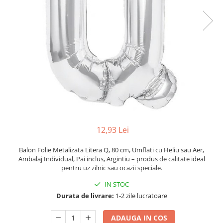
Pahare, Sticle si Cani
Ustensile pentru Bucătărie
Ustensile pentru Bucătărie
Veselă pentru Masă
Articole pentru Casa si Curatenie
Accesorii Ingrijire Casa
Cutii depozitare
Diverse Casa
Incalzire si climatizare
Lumanari
12,93 Lei
Maturi, Perii, Mopuri si Galeti
Perne Voiaj, Paturi si Textile
Balon Folie Metalizata Litera Q, 80 cm, Umflati cu Heliu sau Aer,
Ambalaj Individual, Pai inclus, Argintiu – produs de calitate ideal
Produse ingrijire incaltaminte
pentru uz zilnic sau ocazii speciale.
Radiatoare si Seminee electrice
IN STOC
Steaguri
Durata de livrare:
1-2 zile lucratoare
Tapet 3D Autoadeziv
Umidificatoare
ADAUGA IN COS