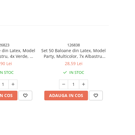
26823
126838
 din Latex, Model
Set 50 Baloane din Latex, Model
Set 25 B
stru, 4x Verde, 4x
Party, Multicolor, 7x Albastru,
Metalizata,
ben, 4x Mov, 5x
7x Verde, 7x Galben, 7x Mov, 7x
Mult
,90 Lei
28,59 Lei
, 23 cm, 1.4 g
Portocaliu, 7x Roz, 8x Rosu, 23
IN STOC
IN STOC
cm, 1.4 g
N COS
ADAUGA IN COS
ADAUG