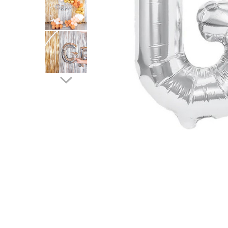
Pahare, Sticle si Cani
Ustensile pentru Bucătărie
Ustensile pentru Bucătărie
Veselă pentru Masă
Articole pentru Casa si Curatenie
Accesorii Ingrijire Casa
Cutii depozitare
Diverse Casa
Incalzire si climatizare
Lumanari
Maturi, Perii, Mopuri si Galeti
Perne Voiaj, Paturi si Textile
Produse Curatenie
Produse ingrijire incaltaminte
Radiatoare si Seminee electrice
Steaguri
Tapet 3D Autoadeziv