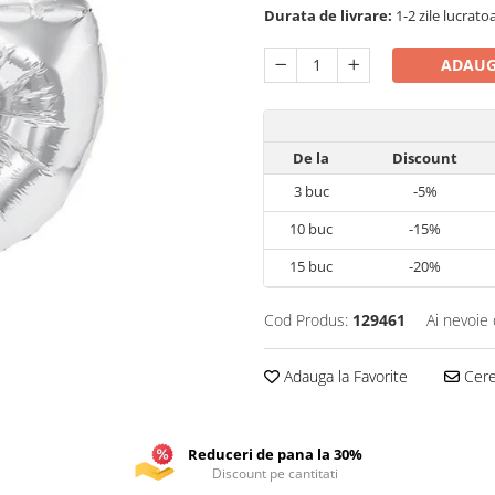
Durata de livrare:
1-2 zile lucrato
ADAUG
De la
Discount
3
buc
-5%
10
buc
-15%
15
buc
-20%
Cod Produs:
129461
Ai nevoie 
Adauga la Favorite
Cere 
Reduceri de pana la 30%
Discount pe cantitati