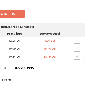
are
A IN COS
Reduceri de Cantitate
Pret
/ buc
Economisesti
+
12,28 Lei
1,94 Lei
+
10,99 Lei
19,40 Lei
+
10,34 Lei
38,79 Lei
de ajutor?
0727003995
informatii