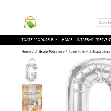
Toate Produsele
Casa si Bricolaj
Accesorii Birou si Consumabile
TOATE PRODUSELE
HOME
ÎNTREBĂRI FRECVEN
Articole pentru Animale
Articole pentru baie
Home /
Articole Petrecere /
Balon Folie Metalizata Litera 
Articole pentru Bucatarie
Accesorii Bucătărie
Dozatoare Condimente
Forme cuburi de gheata
Genti Termoizolante Mancare
Organizatoare si Depozitare
Bucatarie
Organizatoare si Depozitare
Bucatarie