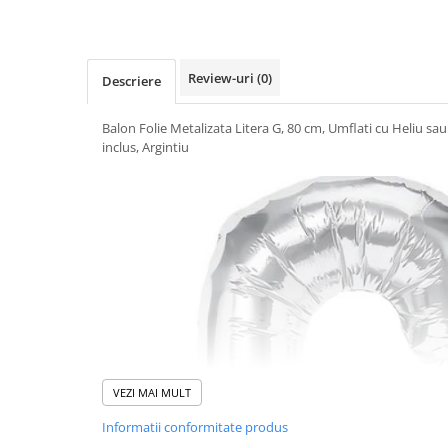
Umidificatoare
Uscatoare si Standere Haine
Articole pentru Gradina si Bricolaj
Review-uri
(0)
Descriere
Articole pentru Iluminat
Corpuri de iluminat
Balon Folie Metalizata Litera G, 80 cm, Umflati cu Heliu sau
Lampi de veghe
inclus, Argintiu
Articole si, Echipamente pentru
Transport şi Ridicat
Pelerine, Umbrele si Accesorii
Videoproiectoare
Accesorii Auto
Accesorii Auto
Kit-uri Siguranţă Auto
Suporti auto
VEZI MAI MULT
Accesorii biciclete
Informatii conformitate produs
Ochelari de Protecţie