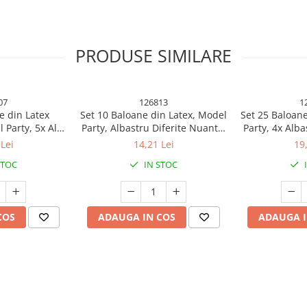
PRODUSE SIMILARE
07
126813
1
e din Latex
Set 10 Baloane din Latex, Model
Set 25 Baloane
 Party, 5x Alb,
Party, Albastru Diferite Nuante,
Party, 4x Alba
 cm, 2.2 g
30 cm, 2.8 g
Rosu, 4x Gal
Lei
14,21 Lei
19
Portocaliu
STOC
IN STOC
 pentru fiecare ocazie!
COS
ADAUGA IN COS
ADAUGA I
tru a aduce un plus de magie și
lvire, baby shower sau gender
 aceste baloane sunt esențiale
 aluminiu, baloanele sunt durabile