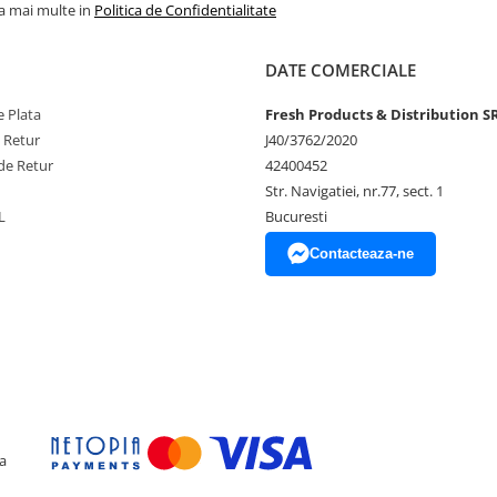
ferindu-ți flexibilitatea de a le
la mai multe in
Politica de Confidentialitate
ent pentru o umflare ușoara, astfel
DATE COMERCIALE
 Plata
Fresh Products & Distribution S
e Retur
J40/3762/2020
de Retur
42400452
Str. Navigatiei, nr.77, sect. 1
ului
L
Bucuresti
Contacteaza-ne
unerea directa la soare, aer
 experiența speciala, plina de
a