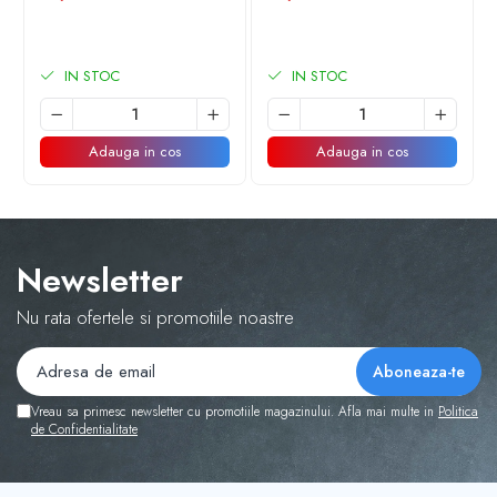
Instrucțiuni de utilizare:
IN STOC
IN STOC
Balonul se livreaza neumflat.
Adauga in cos
Adauga in cos
Setul contine un pai transparent pentru umflare balonului
Poate fi umflat cu aer sau heliu.
Pentru a prelungi durata de viața a balonului, evita
Newsletter
expunerea directa la soare, aer condiționat, ger sau alte
condiții extreme.
Nu rata ofertele si promotiile noastre
Alege baloanele pentru a transforma orice eveniment într-o
experiența speciala, plina de culoare și eleganța!
Vreau sa primesc newsletter cu promotiile magazinului. Afla mai multe in
Politica
de Confidentialitate