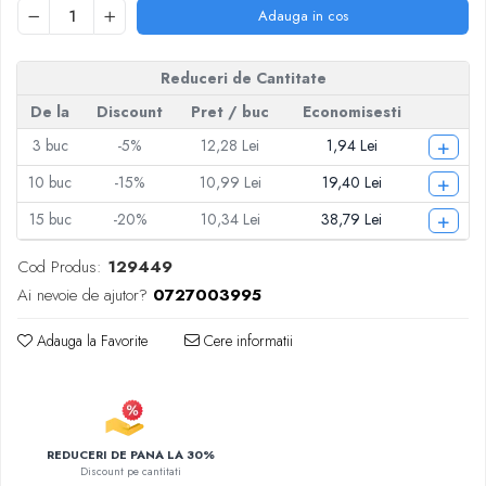
Articole pentru Iluminat
Adauga in cos
Corpuri de iluminat
Lampi de veghe
Reduceri de Cantitate
Articole si, Echipamente pentru
De la
Discount
Pret
/ buc
Economisesti
Transport şi Ridicat
+
3
buc
-5%
12,28 Lei
1,94 Lei
Pelerine, Umbrele si Accesorii
+
10
buc
-15%
10,99 Lei
19,40 Lei
Videoproiectoare
+
15
buc
-20%
10,34 Lei
38,79 Lei
Cod Produs:
129449
Ai nevoie de ajutor?
0727003995
Adauga la Favorite
Cere informatii
REDUCERI DE PANA LA 30%
Discount pe cantitati