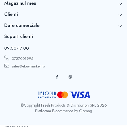
Magazinul meu
Clienti
Date comerciale
Suport clienti
09:00-17:00
0727003995
sales@ebuymarket.ro
©Copyright Fresh Products & Distribution SRL 2026
INSTRUCTIUNI
Platforma E-commerce by Gomag
- Intindeti balonul si introduceti betisorul din pachet in
supapa din partea de jos a balonului;
- Umflati balonul sufland in betisor. Evitati umflarea excesiva