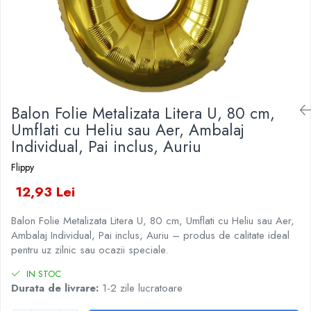
Veselă pentru Masă
Kendama Rubber Grip V3 Cupe
Baloane Latex
Iluminat Festiv
Mari
Articole pentru Casa si Curatenie
Baloane si Accesorii Absolvire
Instalatii de Craciun
Kendama Silken V3 King Size
Accesorii Ingrijire Casa
Baloane si Accesorii Halloween
Liniar / Sir
Cutii depozitare
Kendama Super Sticky V2 Cupe
Banda adeziva
Mari
Ornamente Brad
Diverse Casa
Confetti
Incalzire si climatizare
Suport Decorativ Lumanare
Balon Folie Metalizata Litera U, 80 cm,
Costume si Deghizare
Lumanari
Umflati cu Heliu sau Aer, Ambalaj
Maturi, Perii, Mopuri si Galeti
Fete Masa si Perdele Franjurate
Individual, Pai inclus, Auriu
Perne Voiaj, Paturi si Textile
Lumanari si Toppere
Flippy
Produse Curatenie
Pompe Baloane
Produse ingrijire incaltaminte
12,93 Lei
Seturi si Arcade Baloane
Radiatoare si Seminee electrice
Balon Folie Metalizata Litera U, 80 cm, Umflati cu Heliu sau Aer,
Tematica Nunta
Steaguri
Ambalaj Individual, Pai inclus, Auriu – produs de calitate ideal
Tapet 3D Autoadeziv
pentru uz zilnic sau ocazii speciale.
Umidificatoare
IN STOC
Uscatoare si Standere Haine
Durata de livrare:
1-2 zile lucratoare
Articole pentru Gradina si Bricolaj