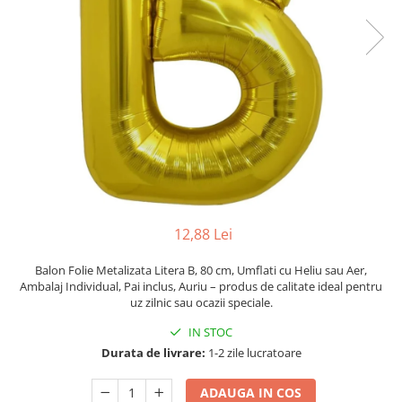
Pahare, Sticle si Cani
Ustensile pentru Bucătărie
Ustensile pentru Bucătărie
Veselă pentru Masă
Articole pentru Casa si Curatenie
Accesorii Ingrijire Casa
Cutii depozitare
Diverse Casa
Incalzire si climatizare
Lumanari
12,88 Lei
Maturi, Perii, Mopuri si Galeti
Perne Voiaj, Paturi si Textile
Balon Folie Metalizata Litera B, 80 cm, Umflati cu Heliu sau Aer,
Ambalaj Individual, Pai inclus, Auriu – produs de calitate ideal pentru
Produse ingrijire incaltaminte
uz zilnic sau ocazii speciale.
Radiatoare si Seminee electrice
IN STOC
Steaguri
Durata de livrare:
1-2 zile lucratoare
Tapet 3D Autoadeziv
Umidificatoare
ADAUGA IN COS