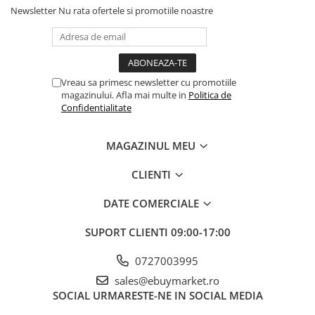
Newsletter
Nu rata ofertele si promotiile noastre
Balonul se livreaza neumflat.
Banda adeziva
Confetti
Setul contine un pai transparent pentru umflare balonului
Costume si Deghizare
Poate fi umflat cu aer sau heliu.
Vreau sa primesc newsletter cu promotiile
Fete Masa si Perdele Franjurate
magazinului. Afla mai multe in
Politica de
Pentru a prelungi durata de viața a balonului, evita expunerea
Lumanari si Toppere
Confidentialitate
directa la soare, aer condiționat, ger sau alte condiții extreme.
Pompe Baloane
MAGAZINUL MEU
Seturi si Arcade Baloane
Alege baloanele pentru a transforma orice eveniment într-o
experiența speciala, plina de culoare și eleganța!
Tematica Nunta
CLIENTI
Craciun
DATE COMERCIALE
Articole Craciun Bucatarie
SUPORT CLIENTI
09:00-17:00
Brazi Craciun
Costume Craciun
0727003995
Covorase Brad
sales@ebuymarket.ro
SOCIAL
URMARESTE-NE IN SOCIAL MEDIA
Decoratiune Muzicala Craciun