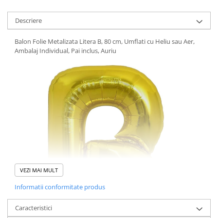
Pistoale cu apa
Articole pentru Copii
Descriere
Articole Diverse copii
Balon Folie Metalizata Litera B, 80 cm, Umflati cu Heliu sau Aer,
Articole diverse pentru copii
Ambalaj Individual, Pai inclus, Auriu
Covorase de joaca
Genti, Portofele, Penare
Ingrijire Unghii
Jucarii Creative
Jucarii pentru copii
Jucarii si Jocuri
Jucarii si Jocuri
Markere si Set Desen
VEZI MAI MULT
Markere si Set Desen
Informatii conformitate produs
Scaune de masa bebe
Caracteristici
Articole Petrecere