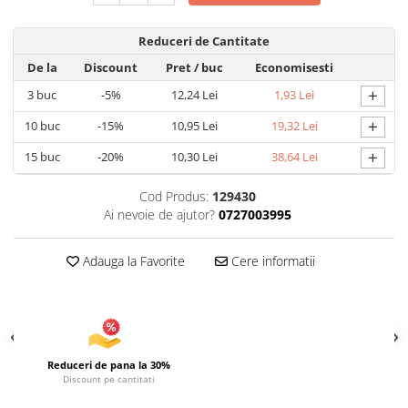
Uscatoare si Standere Haine
Articole pentru Gradina si Bricolaj
Reduceri de Cantitate
Articole pentru Iluminat
De la
Discount
Pret
/ buc
Economisesti
Corpuri de iluminat
+
3
buc
-5%
12,24 Lei
1,93 Lei
Lampi de veghe
+
10
buc
-15%
10,95 Lei
19,32 Lei
Articole si, Echipamente pentru
Transport şi Ridicat
+
15
buc
-20%
10,30 Lei
38,64 Lei
Pelerine, Umbrele si Accesorii
Cod Produs:
129430
Videoproiectoare
Ai nevoie de ajutor?
0727003995
Accesorii Auto
Accesorii Auto
Adauga la Favorite
Cere informatii
Kit-uri Siguranţă Auto
Suporti auto
Accesorii biciclete
Ochelari de Protecţie
Reduceri de pana la 30%
Discount pe cantitati
Articole de plaja