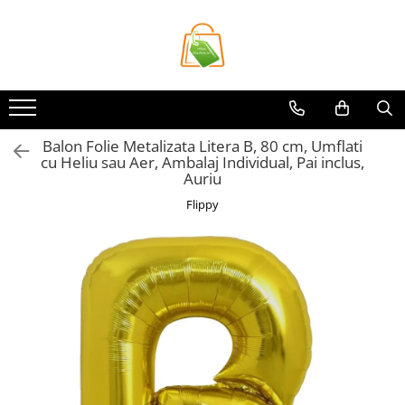
Toate Produsele
Casa si Bricolaj
Accesorii Birou si Consumabile
Balon Folie Metalizata Litera B, 80 cm, Umflati
Articole pentru Animale
cu Heliu sau Aer, Ambalaj Individual, Pai inclus,
Articole pentru baie
Auriu
Articole pentru Bucatarie
Flippy
Accesorii Bucătărie
Dozatoare Condimente
Forme cuburi de gheata
Genti Termoizolante Mancare
Organizatoare si Depozitare
Bucatarie
Organizatoare si Depozitare
Bucatarie