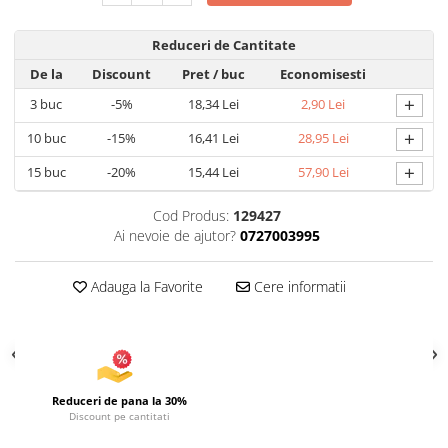
Articole pentru Iluminat
Reduceri de Cantitate
Corpuri de iluminat
De la
Discount
Pret
/ buc
Economisesti
Lampi de veghe
+
3
buc
-5%
18,34 Lei
2,90 Lei
Articole si, Echipamente pentru
Transport şi Ridicat
+
10
buc
-15%
16,41 Lei
28,95 Lei
Pelerine, Umbrele si Accesorii
+
15
buc
-20%
15,44 Lei
57,90 Lei
Videoproiectoare
Cod Produs:
129427
Ai nevoie de ajutor?
0727003995
Adauga la Favorite
Cere informatii
Reduceri de pana la 30%
Discount pe cantitati