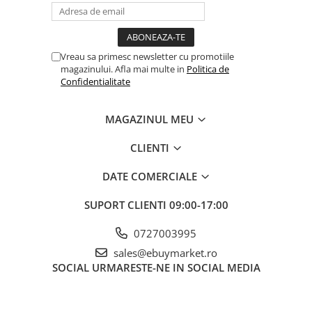
Balonul se livreaza neumflat.
Setul contine un pai transparent pentru umflare balonului
Vreau sa primesc newsletter cu promotiile
Poate fi umflat cu aer sau heliu.
magazinului. Afla mai multe in
Politica de
Confidentialitate
Pentru a prelungi durata de viața a balonului, evita expunerea
directa la soare, aer condiționat, ger sau alte condiții extreme.
MAGAZINUL MEU
CLIENTI
Alege baloanele pentru a transforma orice eveniment într-o
experiența speciala, plina de culoare și eleganța!
DATE COMERCIALE
SUPORT CLIENTI
09:00-17:00
0727003995
sales@ebuymarket.ro
SOCIAL
URMARESTE-NE IN SOCIAL MEDIA