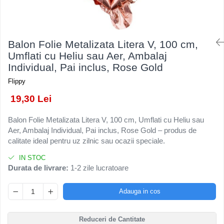
Kendama Rubber Grip V3 Cupe
Baloane Latex
Ustensile pentru Bucătărie
Iluminat Festiv
Mari
Baloane si Accesorii Absolvire
Veselă pentru Masă
Instalatii de Craciun
Kendama Silken V3 King Size
Articole pentru Casa si Curatenie
Baloane si Accesorii Halloween
Liniar / Sir
Balon Folie Metalizata Litera V, 100 cm,
Kendama Super Sticky V2 Cupe
Accesorii Ingrijire Casa
Banda adeziva
Umflati cu Heliu sau Aer, Ambalaj
Mari
Ornamente Brad
Cutii depozitare
Individual, Pai inclus, Rose Gold
Confetti
Suport Decorativ Lumanare
Diverse Casa
Flippy
Costume si Deghizare
Incalzire si climatizare
19,30 Lei
Fete Masa si Perdele Franjurate
Lumanari
Lumanari si Toppere
Maturi, Perii, Mopuri si Galeti
Balon Folie Metalizata Litera V, 100 cm, Umflati cu Heliu sau
Aer, Ambalaj Individual, Pai inclus, Rose Gold – produs de
Perne Voiaj, Paturi si Textile
Pompe Baloane
calitate ideal pentru uz zilnic sau ocazii speciale.
Produse ingrijire incaltaminte
Seturi si Arcade Baloane
Radiatoare si Seminee electrice
IN STOC
Tematica Nunta
Durata de livrare:
1-2 zile lucratoare
Steaguri
Tapet 3D Autoadeziv
Adauga in cos
Umidificatoare
Uscatoare si Standere Haine
Reduceri de Cantitate
Articole pentru Gradina si Bricolaj