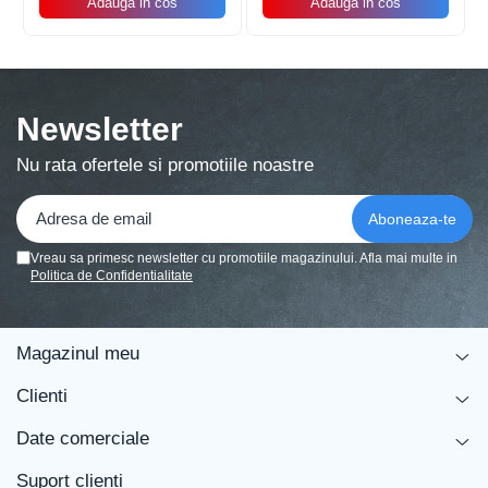
Adauga in cos
Adauga in cos
Balonul se livreaza neumflat.
Setul contine un pai transparent pentru umflare
balonului
Newsletter
Poate fi umflat cu aer sau heliu.
Nu rata ofertele si promotiile noastre
Pentru a prelungi durata de viața a balonului, evita
expunerea directa la soare, aer condiționat, ger sau
alte condiții extreme.
Vreau sa primesc newsletter cu promotiile magazinului. Afla mai multe in
Politica de Confidentialitate
Alege baloanele pentru a transforma orice eveniment într-o
experiența speciala, plina de culoare și eleganța!
Magazinul meu
Clienti
Date comerciale
Suport clienti