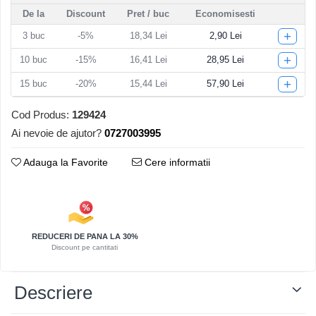
De la
Discount
Pret
/ buc
Economisesti
Articole pentru Iluminat
+
3
buc
-5%
18,34 Lei
2,90 Lei
Corpuri de iluminat
Lampi de veghe
+
10
buc
-15%
16,41 Lei
28,95 Lei
Articole si, Echipamente pentru
+
15
buc
-20%
15,44 Lei
57,90 Lei
Transport şi Ridicat
Pelerine, Umbrele si Accesorii
Cod Produs:
129424
Ai nevoie de ajutor?
0727003995
Videoproiectoare
Adauga la Favorite
Cere informatii
REDUCERI DE PANA LA 30%
Discount pe cantitati
Descriere