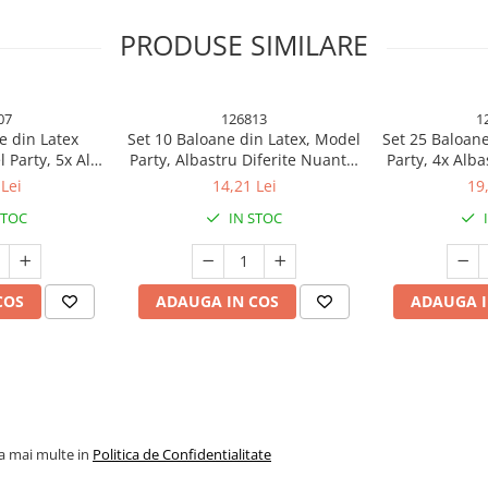
PRODUSE SIMILARE
07
126813
1
e din Latex
Set 10 Baloane din Latex, Model
Set 25 Baloane
 Party, 5x Alb,
Party, Albastru Diferite Nuante,
Party, 4x Alba
 cm, 2.2 g
30 cm, 2.8 g
Rosu, 4x Gal
Lei
14,21 Lei
19
Portocaliu
STOC
IN STOC
 pentru fiecare ocazie!
COS
ADAUGA IN COS
ADAUGA I
tru a aduce un plus de magie și
lvire, baby shower sau gender
 aceste baloane sunt esențiale
 aluminiu, baloanele sunt durabile
ferindu-ți flexibilitatea de a le
la mai multe in
Politica de Confidentialitate
ent pentru o umflare ușoara, astfel