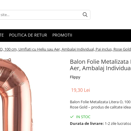
TE
POLITICA DE RETUR
PROMOTII
 O, 100 cm, Umflati cu Heliu sau Aer, Ambalaj Individual, Pai inclus, Rose Gold
Balon Folie Metalizata 
Aer, Ambalaj Individual
Flippy
19,30 Lei
Balon Folie Metalizata Litera O, 100
Rose Gold – produs de calitate ideal 
IN STOC
Durata de livrare:
1-2 zile lucrato