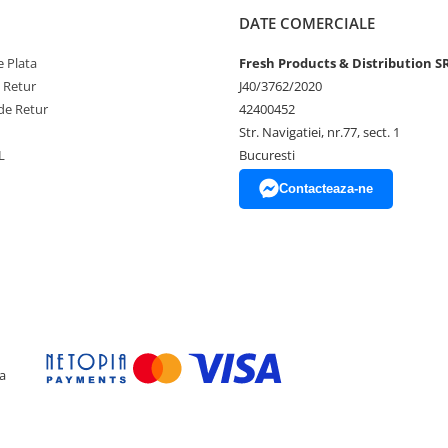
DATE COMERCIALE
 Plata
Fresh Products & Distribution S
e Retur
J40/3762/2020
de Retur
42400452
Str. Navigatiei, nr.77, sect. 1
ului
L
Bucuresti
Contacteaza-ne
unerea directa la soare, aer
 experiența speciala, plina de
a