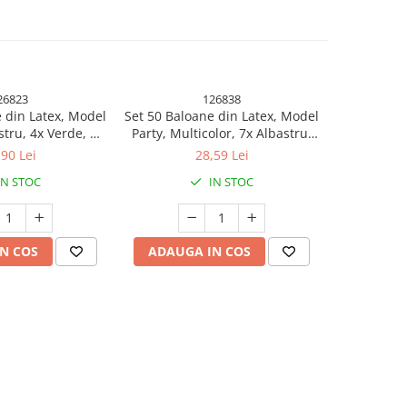
26823
126838
 din Latex, Model
Set 50 Baloane din Latex, Model
Set 25 B
stru, 4x Verde, 4x
Party, Multicolor, 7x Albastru,
Metalizata,
ben, 4x Mov, 5x
7x Verde, 7x Galben, 7x Mov, 7x
Mult
,90 Lei
28,59 Lei
, 23 cm, 1.4 g
Portocaliu, 7x Roz, 8x Rosu, 23
IN STOC
IN STOC
cm, 1.4 g
N COS
ADAUGA IN COS
ADAUG