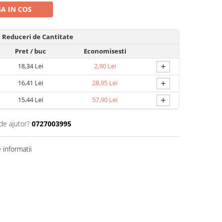
A IN COS
Reduceri de Cantitate
Pret
/ buc
Economisesti
+
18,34 Lei
2,90 Lei
+
16,41 Lei
28,95 Lei
+
15,44 Lei
57,90 Lei
de ajutor?
0727003995
informatii