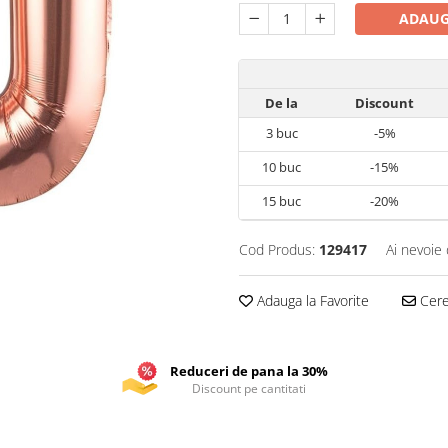
ADAUG
De la
Discount
3
buc
-5%
10
buc
-15%
15
buc
-20%
Cod Produs:
129417
Ai nevoie 
Adauga la Favorite
Cere 
Reduceri de pana la 30%
Discount pe cantitati