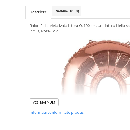
Uscatoare si Standere Haine
Articole pentru Gradina si Bricolaj
Review-uri
(0)
Descriere
Articole pentru Iluminat
Balon Folie Metalizata Litera O, 100 cm, Umflati cu Heliu sa
Corpuri de iluminat
inclus, Rose Gold
Lampi de veghe
Articole si, Echipamente pentru
Transport şi Ridicat
Pelerine, Umbrele si Accesorii
Videoproiectoare
Accesorii Auto
Accesorii Auto
Kit-uri Siguranţă Auto
Suporti auto
VEZI MAI MULT
Accesorii biciclete
Informatii conformitate produs
Ochelari de Protecţie
Articole de plaja