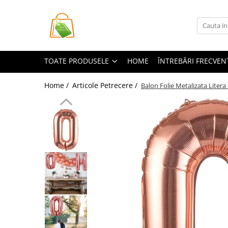
Toate Produsele
Casa si Bricolaj
TOATE PRODUSELE
HOME
ÎNTREBĂRI FRECVEN
Accesorii Birou si Consumabile
Articole pentru Animale
Home /
Articole Petrecere /
Balon Folie Metalizata Litera
Articole pentru baie
Articole pentru Bucatarie
Accesorii Bucătărie
Dozatoare Condimente
Forme cuburi de gheata
Genti Termoizolante Mancare
Organizatoare si Depozitare
Bucatarie
Organizatoare si Depozitare
Bucatarie