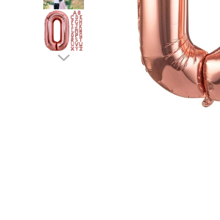
Pahare, Sticle si Cani
Ustensile pentru Bucătărie
Ustensile pentru Bucătărie
Veselă pentru Masă
Articole pentru Casa si Curatenie
Accesorii Ingrijire Casa
Cutii depozitare
Diverse Casa
Incalzire si climatizare
Lumanari
Maturi, Perii, Mopuri si Galeti
Perne Voiaj, Paturi si Textile
Produse ingrijire incaltaminte
Radiatoare si Seminee electrice
Steaguri
Tapet 3D Autoadeziv
Umidificatoare